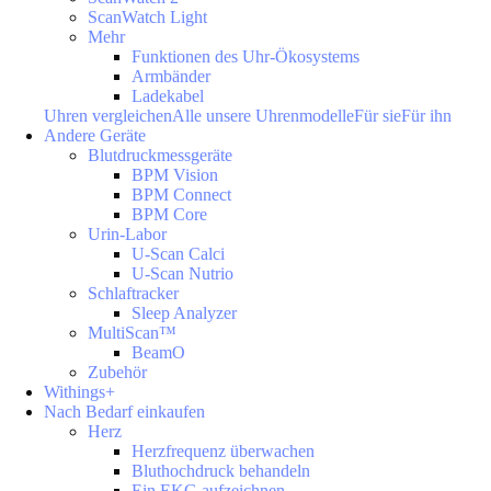
ScanWatch Light
Mehr
Funktionen des Uhr-Ökosystems
Armbänder
Ladekabel
Uhren vergleichen
Alle unsere Uhrenmodelle
Für sie
Für ihn
Andere Geräte
Blutdruckmessgeräte
BPM Vision
BPM Connect
BPM Core
Urin-Labor
U-Scan Calci
U-Scan Nutrio
Schlaftracker
Sleep Analyzer
MultiScan™
BeamO
Zubehör
Withings+
Nach Bedarf einkaufen
Herz
Herzfrequenz überwachen
Bluthochdruck behandeln
Ein EKG aufzeichnen