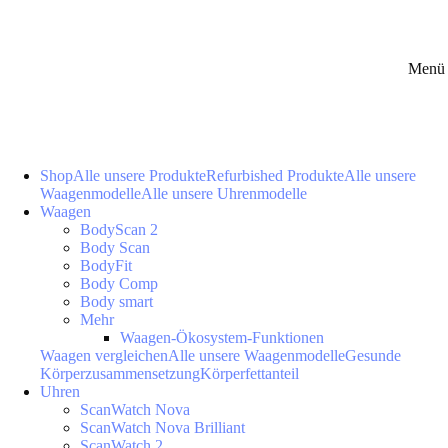
Menü 
Shop
Alle unsere Produkte
Refurbished Produkte
Alle unsere
Waagenmodelle
Alle unsere Uhrenmodelle
Waagen
BodyScan 2
Body Scan
BodyFit
Body Comp
Body smart
Mehr
Waagen-Ökosystem-Funktionen
Waagen vergleichen
Alle unsere Waagenmodelle
Gesunde
Körperzusammensetzung
Körperfettanteil
Uhren
ScanWatch Nova
ScanWatch Nova Brilliant
ScanWatch 2