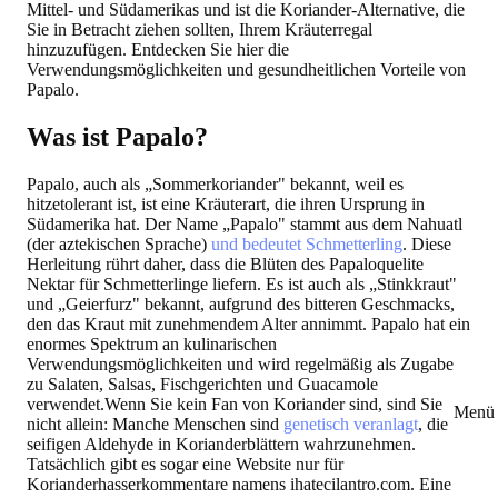
Mittel- und Südamerikas und ist die Koriander-Alternative, die
Sie in Betracht ziehen sollten, Ihrem Kräuterregal
hinzuzufügen. Entdecken Sie hier die
Verwendungsmöglichkeiten und gesundheitlichen Vorteile von
Papalo.
Was ist Papalo?
Papalo, auch als „Sommerkoriander" bekannt, weil es
hitzetolerant ist, ist eine Kräuterart, die ihren Ursprung in
Südamerika hat. Der Name „Papalo" stammt aus dem Nahuatl
(der aztekischen Sprache)
und bedeutet Schmetterling
. Diese
Herleitung rührt daher, dass die Blüten des Papaloquelite
Nektar für Schmetterlinge liefern. Es ist auch als „Stinkkraut"
und „Geierfurz" bekannt, aufgrund des bitteren Geschmacks,
den das Kraut mit zunehmendem Alter annimmt. Papalo hat ein
enormes Spektrum an kulinarischen
Verwendungsmöglichkeiten und wird regelmäßig als Zugabe
zu Salaten, Salsas, Fischgerichten und Guacamole
verwendet.Wenn Sie kein Fan von Koriander sind, sind Sie
Menü 
nicht allein: Manche Menschen sind
genetisch veranlagt
, die
seifigen Aldehyde in Korianderblättern wahrzunehmen.
Tatsächlich gibt es sogar eine Website nur für
Korianderhasserkommentare namens ihatecilantro.com. Eine