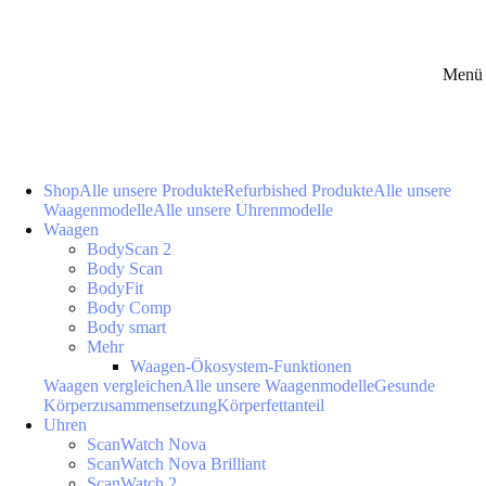
Menü 
Shop
Alle unsere Produkte
Refurbished Produkte
Alle unsere
Waagenmodelle
Alle unsere Uhrenmodelle
Waagen
BodyScan 2
Body Scan
BodyFit
Body Comp
Body smart
Mehr
Waagen-Ökosystem-Funktionen
Waagen vergleichen
Alle unsere Waagenmodelle
Gesunde
Körperzusammensetzung
Körperfettanteil
Uhren
ScanWatch Nova
ScanWatch Nova Brilliant
ScanWatch 2