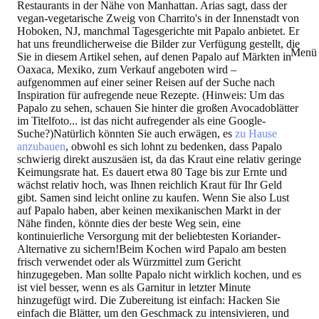
Restaurants in der Nähe von Manhattan. Arias sagt, dass der
vegan-vegetarische Zweig von Charrito's in der Innenstadt von
Hoboken, NJ, manchmal Tagesgerichte mit Papalo anbietet. Er
hat uns freundlicherweise die Bilder zur Verfügung gestellt, die
Menü 
Sie in diesem Artikel sehen, auf denen Papalo auf Märkten in
Oaxaca, Mexiko, zum Verkauf angeboten wird –
aufgenommen auf einer seiner Reisen auf der Suche nach
Inspiration für aufregende neue Rezepte. (Hinweis: Um das
Papalo zu sehen, schauen Sie hinter die großen Avocadoblätter
im Titelfoto... ist das nicht aufregender als eine Google-
Suche?)Natürlich könnten Sie auch erwägen, es
zu Hause
anzubauen
, obwohl es sich lohnt zu bedenken, dass Papalo
schwierig direkt auszusäen ist, da das Kraut eine relativ geringe
Keimungsrate hat. Es dauert etwa 80 Tage bis zur Ernte und
wächst relativ hoch, was Ihnen reichlich Kraut für Ihr Geld
gibt. Samen sind leicht online zu kaufen. Wenn Sie also Lust
auf Papalo haben, aber keinen mexikanischen Markt in der
Nähe finden, könnte dies der beste Weg sein, eine
kontinuierliche Versorgung mit der beliebtesten Koriander-
Alternative zu sichern!Beim Kochen wird Papalo am besten
frisch verwendet oder als Würzmittel zum Gericht
hinzugegeben. Man sollte Papalo nicht wirklich kochen, und es
ist viel besser, wenn es als Garnitur in letzter Minute
hinzugefügt wird. Die Zubereitung ist einfach: Hacken Sie
einfach die Blätter, um den Geschmack zu intensivieren, und