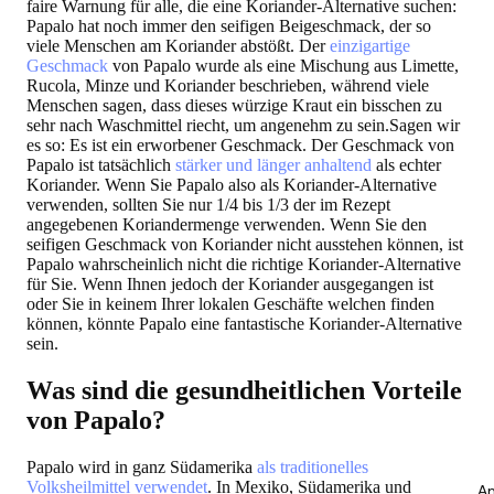
faire Warnung für alle, die eine Koriander-Alternative suchen:
Papalo hat noch immer den seifigen Beigeschmack, der so
viele Menschen am Koriander abstößt. Der
einzigartige
Geschmack
von Papalo wurde als eine Mischung aus Limette,
Rucola, Minze und Koriander beschrieben, während viele
Menschen sagen, dass dieses würzige Kraut ein bisschen zu
sehr nach Waschmittel riecht, um angenehm zu sein.Sagen wir
es so: Es ist ein erworbener Geschmack. Der Geschmack von
Papalo ist tatsächlich
stärker und länger anhaltend
als echter
Koriander. Wenn Sie Papalo also als Koriander-Alternative
verwenden, sollten Sie nur 1/4 bis 1/3 der im Rezept
angegebenen Koriandermenge verwenden. Wenn Sie den
seifigen Geschmack von Koriander nicht ausstehen können, ist
Papalo wahrscheinlich nicht die richtige Koriander-Alternative
für Sie. Wenn Ihnen jedoch der Koriander ausgegangen ist
oder Sie in keinem Ihrer lokalen Geschäfte welchen finden
können, könnte Papalo eine fantastische Koriander-Alternative
sein.
Was sind die gesundheitlichen Vorteile
von Papalo?
Papalo wird in ganz Südamerika
als traditionelles
Volksheilmittel verwendet
. In Mexiko, Südamerika und
An