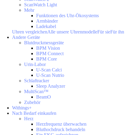
ScanWatch Light
Mehr
Funktionen des Uhr-Ökosystems
Armbänder
Ladekabel
Uhren vergleichen
Alle unsere Uhrenmodelle
Für sie
Für ihn
Andere Geräte
Blutdruckmessgeräte
BPM Vision
BPM Connect
BPM Core
Urin-Labor
U-Scan Calci
U-Scan Nutrio
Schlaftracker
Sleep Analyzer
MultiScan™
BeamO
Zubehör
Withings+
Nach Bedarf einkaufen
Herz
Herzfrequenz überwachen
Bluthochdruck behandeln
Ein EKG aufzeichnen