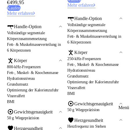
€499,95
Mehr erfahren
Kaufen
Mehr erfahren
Handle-Option
Vollständige segmentale
Handle-Option
Körperzusammensetzung
Vollständige segmentale
Fett- & Muskelmasseverteilung in
Körperzusammensetzung
6 Körperzonen
Fett- & Muskelmasseverteilung in
6 Körperzonen
Körper
250-kHz-Frequenzen
Körper
Fett-, Muskel- & Knochenmasse
800-kHz-Frequenzen
Hydrationsniveau
Fett-, Muskel- & Knochenmasse
Grundumsatz
Hydrationsniveau
Optimierung der Kalorienzufuhr
Grundumsatz
Viszeralfett
Optimierung der Kalorienzufuhr
BMI
Viszeralfett
BMI
Gewichtsgenauigkeit
Menü 
50 g Wiegepräzision
Gewichtsgenauigkeit
50 g Wiegepräzision
Herzgesundheit
Herzfrequenz im Stehen
Herzgesundheit