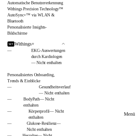
Automatische Benutzererkennung
Withings Precision Technology™
AutoSync+™ via WLAN &
Bluetooth
Personalisierte Insights-
Bildschirme
Withings+
—
EKG-Auswertungen
durch Kardiologen
— Nicht enthalten
Personalisiertes Onboarding,
Trends & Einblicke
—
Gesundheitsverlauf
— Nicht enthalten
—
BodyPath— Nicht
enthalten
—
Körperprofil— Nicht
Menü 
enthalten
—
Glukose-Resilienz—
Nicht enthalten
—
Herzalter— Nicht