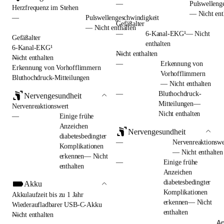
—
Pulswelleng
Herzfrequenz im Stehen
— Nicht ent
—
Pulswellengeschwindigkeit
Gefäßalter
— Nicht enthalten
—
6-Kanal-EKG¹— Nicht
Gefäßalter
enthalten
6-Kanal-EKG¹
—
Nicht enthalten
—
Nicht enthalten
—
Erkennung von
Erkennung von Vorhofflimmern
Vorhofflimmern
Bluthochdruck-Mitteilungen
— Nicht enthalten
—
Bluthochdruck-
Nervengesundheit
Mitteilungen—
Nervenreaktionswert
Nicht enthalten
—
Einige frühe
Anzeichen
Nervengesundheit
diabetesbedingter
—
Nervenreaktionswe
Komplikationen
— Nicht enthalten
erkennen— Nicht
—
Einige frühe
enthalten
Anzeichen
diabetesbedingter
Akku
Komplikationen
Akkulaufzeit bis zu 1 Jahr
erkennen— Nicht
Wiederaufladbarer USB-C-Akku
enthalten
—
Nicht enthalten
An