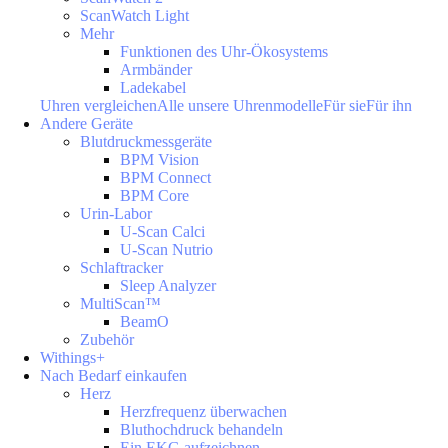
ScanWatch Light
Mehr
Funktionen des Uhr-Ökosystems
Armbänder
Ladekabel
Uhren vergleichen
Alle unsere Uhrenmodelle
Für sie
Für ihn
Andere Geräte
Blutdruckmessgeräte
BPM Vision
BPM Connect
BPM Core
Urin-Labor
U-Scan Calci
U-Scan Nutrio
Schlaftracker
Sleep Analyzer
MultiScan™
BeamO
Zubehör
Withings+
Nach Bedarf einkaufen
Herz
Herzfrequenz überwachen
Bluthochdruck behandeln
Ein EKG aufzeichnen