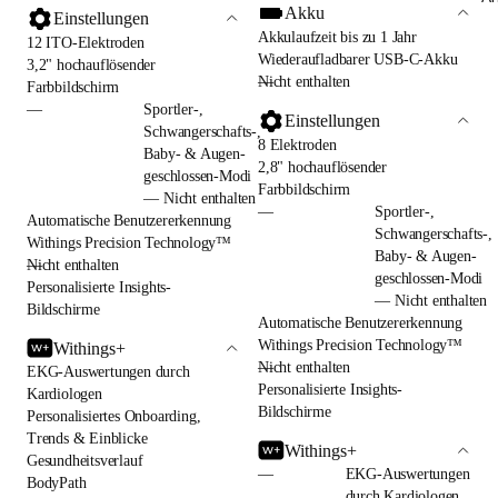
Akku
Einstellungen
Akkulaufzeit bis zu 1 Jahr
12 ITO-Elektroden
Wiederaufladbarer USB-C-Akku
3,2" hochauflösender
—
Nicht enthalten
Farbbildschirm
—
Sportler-,
Einstellungen
Schwangerschafts-,
8 Elektroden
Baby- & Augen-
2,8" hochauflösender
geschlossen-Modi
Farbbildschirm
— Nicht enthalten
—
Sportler-,
Automatische Benutzererkennung
Schwangerschafts-,
Withings Precision Technology™
Baby- & Augen-
—
Nicht enthalten
geschlossen-Modi
Personalisierte Insights-
— Nicht enthalten
Bildschirme
Automatische Benutzererkennung
Withings Precision Technology™
Withings+
—
Nicht enthalten
EKG-Auswertungen durch
Personalisierte Insights-
Kardiologen
Bildschirme
Personalisiertes Onboarding,
Trends & Einblicke
Withings+
Gesundheitsverlauf
—
EKG-Auswertungen
BodyPath
durch Kardiologen