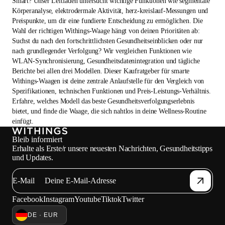
Smart? Unser Leitfaden untersucht wichtige Funktionen wie segmentale
Körperanalyse, elektrodermale Aktivität, herz-kreislauf-Messungen und
Preispunkte, um dir eine fundierte Entscheidung zu ermöglichen. Die
Wahl der richtigen Withings-Waage hängt von deinen Prioritäten ab:
Suchst du nach den fortschrittlichsten Gesundheitseinblicken oder nur
nach grundlegender Verfolgung? Wir vergleichen Funktionen wie
WLAN-Synchronisierung, Gesundheitsdatenintegration und tägliche
Berichte bei allen drei Modellen. Dieser Kaufratgeber für smarte
Withings-Waagen ist deine zentrale Anlaufstelle für den Vergleich von
Spezifikationen, technischen Funktionen und Preis-Leistungs-Verhältnis.
Erfahre, welches Modell das beste Gesundheitsverfolgungserlebnis
bietet, und finde die Waage, die sich nahtlos in deine Wellness-Routine
einfügt.
Bleib informiert
Erhalte als Erste/r unsere neuesten Nachrichten, Gesundheitstipps
und Updates.
E-Mail
Facebook
Instagram
Youtube
Tiktok
Twitter
DE · EUR