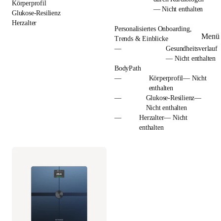
Körperprofil
— Nicht enthalten
Glukose-Resilienz
Herzalter
Personalisiertes Onboarding,
Menü 
Trends & Einblicke
—
Gesundheitsverlauf
— Nicht enthalten
BodyPath
—
Körperprofil— Nicht
enthalten
—
Glukose-Resilienz—
Nicht enthalten
—
Herzalter— Nicht
enthalten