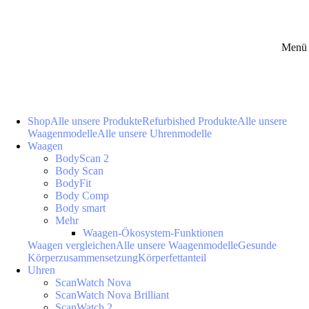
Menü 
Shop
Alle unsere Produkte
Refurbished Produkte
Alle unsere
Waagenmodelle
Alle unsere Uhrenmodelle
Waagen
BodyScan 2
Body Scan
BodyFit
Body Comp
Body smart
Mehr
Waagen-Ökosystem-Funktionen
Waagen vergleichen
Alle unsere Waagenmodelle
Gesunde
Körperzusammensetzung
Körperfettanteil
Uhren
ScanWatch Nova
ScanWatch Nova Brilliant
ScanWatch 2