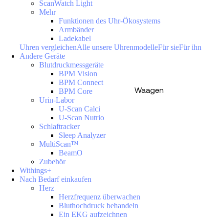
ScanWatch Light
Mehr
Funktionen des Uhr-Ökosystems
Armbänder
Ladekabel
Uhren vergleichen
Alle unsere Uhrenmodelle
Für sie
Für ihn
Andere Geräte
Blutdruckmessgeräte
BPM Vision
BPM Connect
Waagen
BPM Core
Urin-Labor
U-Scan Calci
U-Scan Nutrio
Schlaftracker
Sleep Analyzer
MultiScan™
BeamO
Zubehör
Withings+
Nach Bedarf einkaufen
Herz
Herzfrequenz überwachen
Bluthochdruck behandeln
Ein EKG aufzeichnen