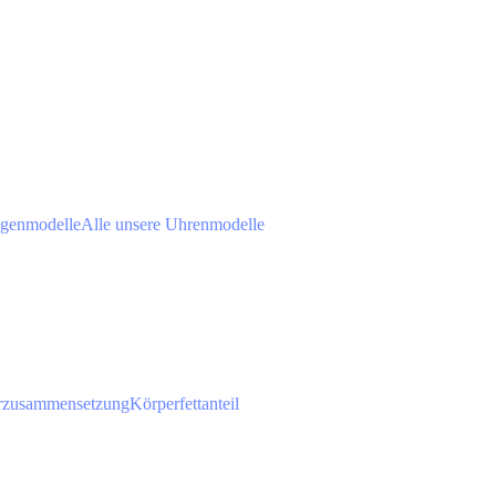
agenmodelle
Alle unsere Uhrenmodelle
rzusammensetzung
Körperfettanteil