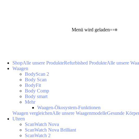
Menü wird geladen
Shop
Alle unsere Produkte
Refurbished Produkte
Alle unsere Wa
Waagen
BodyScan 2
Body Scan
BodyFit
Body Comp
Body smart
Mehr
Waagen-Ökosystem-Funktionen
Waagen vergleichen
Alle unsere Waagenmodelle
Gesunde Körpe
Uhren
ScanWatch Nova
ScanWatch Nova Brilliant
ScanWatch 2