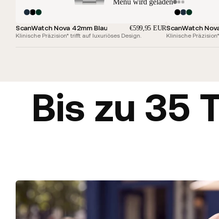
Menü wird geladen
ScanWatch Nova 42mm Blau
ScanWatch Nov
€599,95 EUR
Klinische Präzision* trifft auf luxuriöses Design.
Klinische Präzision* 
Bis zu 35