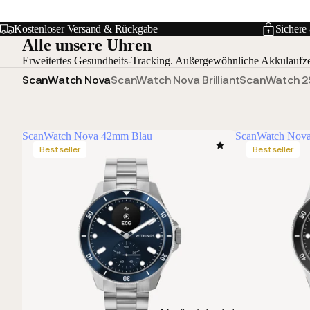
Kostenloser Versand & Rückgabe
Sichere
Alle unsere Uhren
Erweitertes Gesundheits-Tracking. Außergewöhnliche Akkulaufzei
ScanWatch Nova
ScanWatch Nova Brilliant
ScanWatch 2
ScanWatch Nova 42mm Blau
ScanWatch Nov
Bestseller
Bestseller