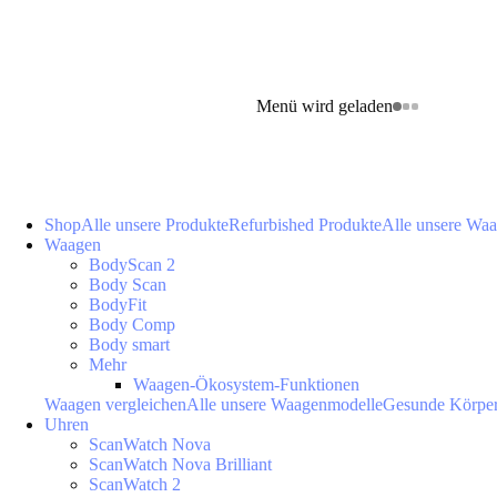
Menü wird geladen
Shop
Alle unsere Produkte
Refurbished Produkte
Alle unsere Wa
Waagen
BodyScan 2
Body Scan
BodyFit
Body Comp
Body smart
Mehr
Waagen-Ökosystem-Funktionen
Waagen vergleichen
Alle unsere Waagenmodelle
Gesunde Körpe
Uhren
ScanWatch Nova
ScanWatch Nova Brilliant
ScanWatch 2