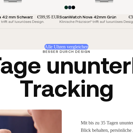
a 42 mm Schwarz
ScanWatch Nova 42mm Grün
€599,95 EUR
€5
trifft auf luxuriöses Design.
Klinische Präzision* trifft auf luxuriöses Desig
Alle Uhren vergleichen
BESSER DURCH DESIGN
 Tage ununte
Tracking
Mit bis zu 35 Tagen ununt
Blick behalten, persönlich