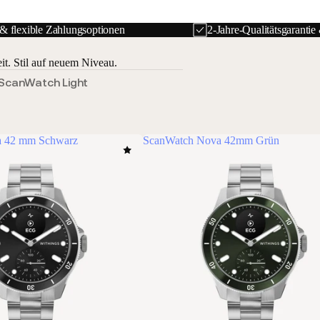
 & flexible Zahlungsoptionen
2-Jahre-Qualitätsgarantie &
t. Stil auf neuem Niveau.
ScanWatch Light
a 42 mm Schwarz
ScanWatch Nova 42mm Grün