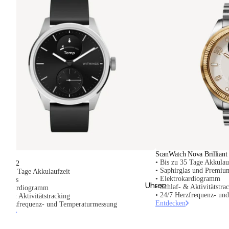
eller
ScanWatch Nova Brilliant
• Bis zu 35 Tage Akkulau
atch 2
• Saphirglas und Premiu
 zu 35 Tage Akkulaufzeit
• Elektrokardiogramm
hirglas
Uhren
• Schlaf- & Aktivitätstra
ktrokardiogramm
• 24/7 Herzfrequenz- un
laf- & Aktivitätstracking
Entdecken
7 Herzfrequenz- und Temperaturmessung
ecken