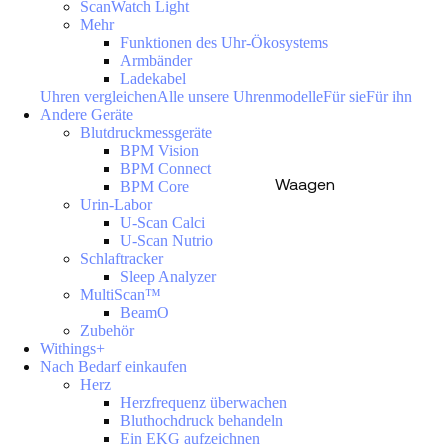
ScanWatch Light
Mehr
Funktionen des Uhr-Ökosystems
Armbänder
Ladekabel
Uhren vergleichen
Alle unsere Uhrenmodelle
Für sie
Für ihn
Andere Geräte
Blutdruckmessgeräte
BPM Vision
BPM Connect
Waagen
BPM Core
Urin-Labor
U-Scan Calci
U-Scan Nutrio
Schlaftracker
Sleep Analyzer
MultiScan™
BeamO
Zubehör
Withings+
Nach Bedarf einkaufen
Herz
Herzfrequenz überwachen
Bluthochdruck behandeln
Ein EKG aufzeichnen