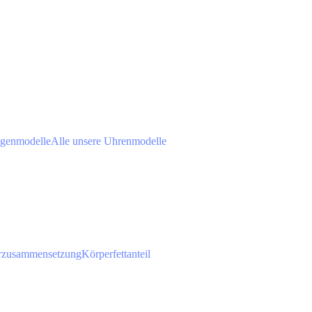
agenmodelle
Alle unsere Uhrenmodelle
rzusammensetzung
Körperfettanteil