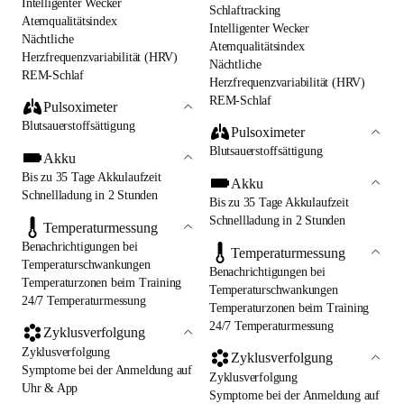
Intelligenter Wecker
Schlaftracking
Atemqualitätsindex
Intelligenter Wecker
Nächtliche
Atemqualitätsindex
Herzfrequenzvariabilität (HRV)
Nächtliche
REM-Schlaf
Herzfrequenzvariabilität (HRV)
REM-Schlaf
Pulsoximeter
Blutsauerstoffsättigung
Pulsoximeter
Blutsauerstoffsättigung
Akku
Bis zu 35 Tage Akkulaufzeit
Akku
Schnellladung in 2 Stunden
Bis zu 35 Tage Akkulaufzeit
Schnellladung in 2 Stunden
Temperaturmessung
Benachrichtigungen bei
Temperaturmessung
Temperaturschwankungen
Benachrichtigungen bei
Temperaturzonen beim Training
Temperaturschwankungen
24/7 Temperaturmessung
Temperaturzonen beim Training
24/7 Temperaturmessung
Zyklusverfolgung
Zyklusverfolgung
Zyklusverfolgung
Symptome bei der Anmeldung auf
Zyklusverfolgung
Uhr & App
Symptome bei der Anmeldung auf