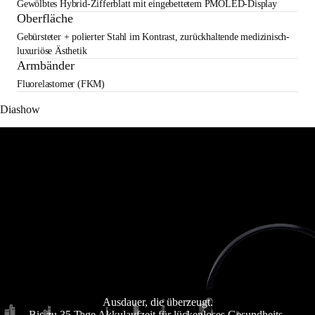
Gewölbtes Hybrid-Zifferblatt mit eingebettetem PMOLED-Display
Oberfläche
Gebürsteter + polierter Stahl im Kontrast, zurückhaltende medizinisch-
luxuriöse Ästhetik
Armbänder
Fluorelastomer (FKM)
Diashow
Ausdauer, die überzeugt.
Bis zu 35 Tage Akkulaufzeit für lückenloses Gesundheits-