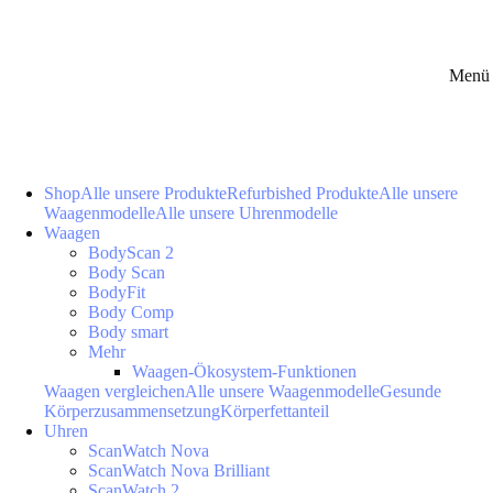
Menü 
Shop
Alle unsere Produkte
Refurbished Produkte
Alle unsere
Waagenmodelle
Alle unsere Uhrenmodelle
Waagen
BodyScan 2
Body Scan
BodyFit
Body Comp
Body smart
Mehr
Waagen-Ökosystem-Funktionen
Waagen vergleichen
Alle unsere Waagenmodelle
Gesunde
Körperzusammensetzung
Körperfettanteil
Uhren
ScanWatch Nova
ScanWatch Nova Brilliant
ScanWatch 2