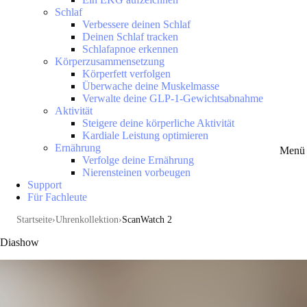
Schlaf
Verbessere deinen Schlaf
Deinen Schlaf tracken
Schlafapnoe erkennen
Körperzusammensetzung
Körperfett verfolgen
Überwache deine Muskelmasse
Verwalte deine GLP-1-Gewichtsabnahme
Aktivität
Steigere deine körperliche Aktivität
Kardiale Leistung optimieren
Ernährung
Menü 
Verfolge deine Ernährung
Nierensteinen vorbeugen
Support
Für Fachleute
Startseite
Uhrenkollektion
ScanWatch 2
Diashow