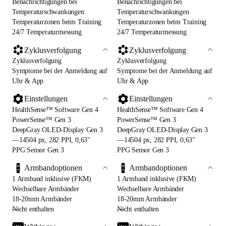
Benachrichtigungen bei
Benachrichtigungen bei
Temperaturschwankungen
Temperaturschwankungen
Temperaturzonen beim Training
Temperaturzonen beim Training
24/7 Temperaturmessung
24/7 Temperaturmessung
Zyklusverfolgung
Zyklusverfolgung
Zyklusverfolgung
Zyklusverfolgung
Symptome bei der Anmeldung auf
Symptome bei der Anmeldung auf
Uhr & App
Uhr & App
Einstellungen
Einstellungen
HealthSense™ Software Gen 4
HealthSense™ Software Gen 4
PowerSense™ Gen 3
PowerSense™ Gen 3
DeepGray OLED-Display Gen 3
DeepGray OLED-Display Gen 3
—14504 px, 282 PPI, 0,63"
—14504 px, 282 PPI, 0,63"
PPG Sensor Gen 3
PPG Sensor Gen 3
Armbandoptionen
Armbandoptionen
1 Armband inklusive (FKM)
1 Armband inklusive (FKM)
Wechselbare Armbänder
Wechselbare Armbänder
18-20mm Armbänder
18-20mm Armbänder
—
Nicht enthalten
—
Nicht enthalten