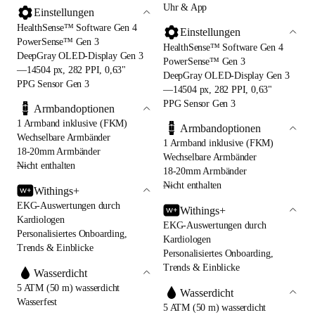
Uhr & App
Einstellungen
HealthSense™ Software Gen 4
Einstellungen
PowerSense™ Gen 3
HealthSense™ Software Gen 4
DeepGray OLED-Display Gen 3
PowerSense™ Gen 3
—14504 px, 282 PPI, 0,63"
DeepGray OLED-Display Gen 3
PPG Sensor Gen 3
—14504 px, 282 PPI, 0,63"
PPG Sensor Gen 3
Armbandoptionen
1 Armband inklusive (FKM)
Armbandoptionen
Wechselbare Armbänder
1 Armband inklusive (FKM)
18-20mm Armbänder
Wechselbare Armbänder
—
Nicht enthalten
18-20mm Armbänder
—
Nicht enthalten
Withings+
EKG-Auswertungen durch
Withings+
Kardiologen
EKG-Auswertungen durch
Personalisiertes Onboarding,
Kardiologen
Trends & Einblicke
Personalisiertes Onboarding,
Trends & Einblicke
Wasserdicht
5 ATM (50 m) wasserdicht
Wasserdicht
Wasserfest
5 ATM (50 m) wasserdicht