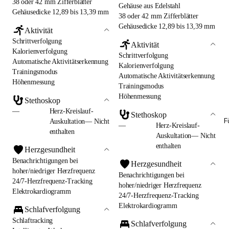
38 oder 42 mm Zifferblätter
Gehäuse aus Edelstahl
Gehäusedicke 12,89 bis 13,39 mm
38 oder 42 mm Zifferblätter
Gehäusedicke 12,89 bis 13,39 mm
Aktivität
Schrittverfolgung
Aktivität
Kalorienverfolgung
Schrittverfolgung
Automatische Aktivitätserkennung
Kalorienverfolgung
Trainingsmodus
Automatische Aktivitätserkennung
Höhenmessung
Trainingsmodus
Höhenmessung
Stethoskop
—
Herz-Kreislauf-
Stethoskop
F
Auskultation— Nicht
—
Herz-Kreislauf-
enthalten
Auskultation— Nicht
enthalten
Herzgesundheit
Benachrichtigungen bei
Herzgesundheit
hoher/niedriger Herzfrequenz
Benachrichtigungen bei
24/7-Herzfrequenz-Tracking
hoher/niedriger Herzfrequenz
Elektrokardiogramm
24/7-Herzfrequenz-Tracking
Elektrokardiogramm
Schlafverfolgung
Schlaftracking
Schlafverfolgung