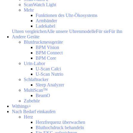
ScanWatch Light
Mehr
Funktionen des Uhr-Ökosystems
Armbänder
Ladekabel
Uhren vergleichen
Alle unsere Uhrenmodelle
Für sie
Für ihn
Andere Geräte
Blutdruckmessgeräte
BPM Vision
BPM Connect
BPM Core
Urin-Labor
U-Scan Calci
U-Scan Nutrio
Schlaftracker
Sleep Analyzer
MultiScan™
BeamO
Zubehör
Withings+
Nach Bedarf einkaufen
Herz
Herzfrequenz überwachen
Bluthochdruck behandeln
Ein EKG aufzeichnen