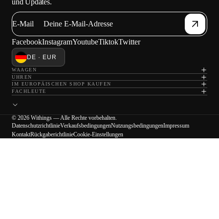
und Updates.
E-Mail
Facebook
Instagram
Youtube
Tiktok
Twitter
DE · EUR
WAAGEN
UHREN
IM EUROPÄISCHEN SHOP KAUFEN
FACHLEUTE
© 2026 Withings — Alle Rechte vorbehalten.
Datenschutzrichtlinie
Verkaufsbedingungen
Nutzungsbedingungen
Impressum
Kontakt
Rückgaberichtlinie
Cookie-Einstellungen