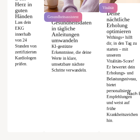
Herz in
Vitalität
guten
Deine
Händen
Gesundheitsassistent
nächtliche
Gesundheitsdaten
Lass dein
Erholung
in tägliche
EKG
optimieren
Anleitungen
innerhalb
Withings+ hilft
umwandeln
von 24
dir, in den Tag zu
Stunden von
KI-gestützte
starten – mit
zertifizierten
Erkenntnisse, die deine
unserem
Kardiologen
Werte in klare,
Vitalitäts-Score!
prüfen.
umsetzbare nächste
Er bewertet dein
Schritte verwandeln.
Erholungs- und
Belastungsniveau,
bietet
personalisierte
Nach 
Empfehlungen
und weist auf
frühe
Krankheitszeichen
hin.