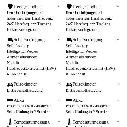
Herzgesundheit
Herzgesundheit
Benachrichtigungen bei
Benachrichtigungen bei
hoher/niedriger Herzfrequenz
hoher/niedriger Herzfrequenz
24/7-Herzfrequenz-Tracking
24/7-Herzfrequenz-Tracking
Elektrokardiogramm
Elektrokardiogramm
Schlafverfolgung
Schlafverfolgung
Schlaftracking
Schlaftracking
Intelligenter Wecker
Intelligenter Wecker
Atemqualitätsindex
Atemqualitätsindex
Nächtliche
Nächtliche
Herzfrequenzvariabilität (HRV)
Herzfrequenzvariabilität (HRV)
REM-Schlaf
REM-Schlaf
Pulsoximeter
Pulsoximeter
Blutsauerstoffsättigung
Blutsauerstoffsättigung
Akku
Akku
Bis zu 35 Tage Akkulaufzeit
Bis zu 35 Tage Akkulaufzeit
Schnellladung in 2 Stunden
Schnellladung in 2 Stunden
Temperaturmessung
Temperaturmessung