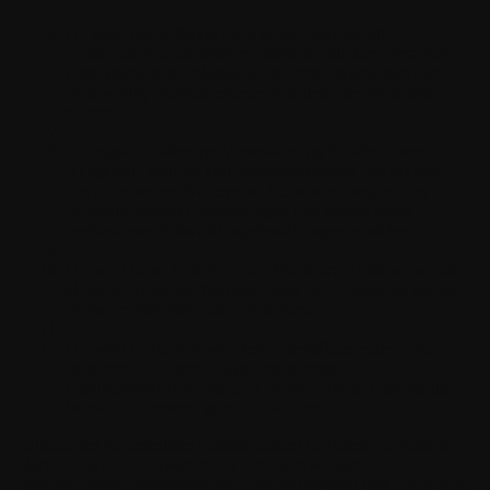
Du wirst die Software nicht in Verbindung mit
rechtswidrigen, anstößigen, missbräuchlichen, obszönen,
pornografischen, belästigenden, verleumderischen oder
anderweitig unangemessenen Inhalten oder Materialien
nutzen;
Du trägst die alleinige Verantwortung für alle Kosten,
Ausgaben, Verluste und Verbindlichkeiten, die dir und
den autorisierten Nutzern im Zusammenhang mit der
Software, deinen Anwendungen und deinen damit
verbundenen Entwicklungsbemühungen entstehen;
Du wirst keine Urheber- oder Markenrechtshinweise oder
ähnliche Hinweise, Markierungen oder Legenden aus der
Software entfernen oder verdecken;
Du wirst in die Software keine identifizierenden Daten
eingeben, die einem Angehörigen eines
Gesundheitsberufs, wie z. B. einem Arzt, auf irgendeine
Weise zur Kenntnis gebracht wurden.
Ungeachtet gegenteiliger Bestimmungen in diesem Dokument
darfst du (a) die Software nicht zurückentwickeln,
dekompilieren, disassemblieren oder anderweitig versuchen, den