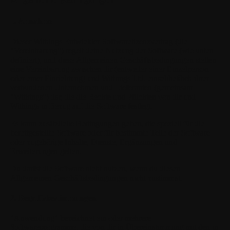
1. Annahme
Dieser Withings Entwickler-Softwarelizenzvertrag (die
"Vereinbarung") regelt deine Nutzung der Software (wie unten
definiert), und diese Allgemeinen Geschäftsbedingungen stellen
eine Vereinbarung zwischen dir (entweder einer Einzelperson
oder einer Einrichtung) und Withings Ltd. einschließlich ihrer
verbundenen Unternehmen und Lieferanten (gemeinsam
"Withings") dar, die die Rechte und Pflichten von dir und
Withings in Bezug auf die Software festlegt.
Es kann zusätzliche Bedingungen geben, die speziell für die
bereitgestellte Software oder für bestimmte Teile der Software
oder zugehörige Inhalte, Dienste, Ergänzungen und
Erweiterungen gelten.
Du darfst die Software nicht nutzen, wenn du diesen
Allgemeinen Geschäftsbedingungen nicht zustimmst.
2. Begriffsbestimmungen
"Anwendung"
bezeichnet ein oder mehrere
Softwareprogramme, die von dir in Übereinstimmung mit den in