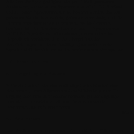
Alle über die Apps getätigten oder per E-Mail gesendeten
Austausche, wie sie in den Systemen von WITHINGS erfasst
und auf einem Speichermedium aufbewahrt werden, das den
geltenden Standards entspricht, gelten als zuverlässig, und die
Parteien betrachten sie als authentisch, bis das Gegenteil
bewiesen ist. Der Beweiswert der von den IT-Systemen von
WITHINGS gelieferten Informationen, insbesondere das
Doppelklick-Verfahren, d. h. die Überprüfung der
Verpflichtungen und deren Bestätigung als elektronische
Signatur, stellt die Validierung des elektronischen Vertrags dar.
IV. Verschiedenes
4.1. Fortgeltung von Klauseln
Sollte ein Gericht oder eine zuständige Gerichtsbarkeit eine
Bestimmung dieser Allgemeinen Geschäftsbedingungen für
ungültig oder nicht durchsetzbar befinden, gilt der ungültige
oder nicht durchsetzbare Teil oder die entsprechende
Bestimmung als nicht geschrieben.
Menü 
4.2. Kein Verzicht
Das Versäumnis, zu irgendeinem Zeitpunkt die Erfüllung einer