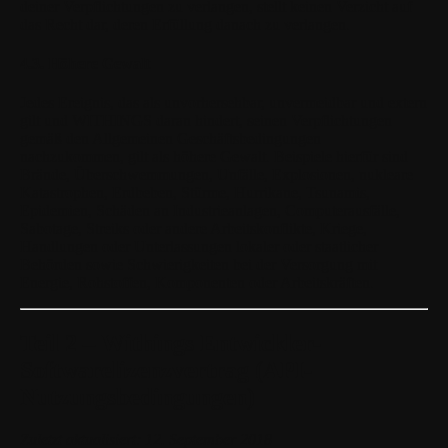
deiner Verpflichtungen zu verlangen, stellt keinen Verzicht auf
das Recht dar, deren Erfüllung danach zu verlangen.
4.3. Höhere Gewalt
Jedes Ereignis, das als unvorhersehbar, unvermeidbar und extern
gilt und WITHINGS daran hindert, seinen Verpflichtungen
gemäß den Allgemeinen Geschäftsbedingungen
nachzukommen, gilt als höhere Gewalt. Beispiele hierfür sind
Brände, Überschwemmungen, Unfälle, Explosionen, nukleare
Katastrophen, Erdbeben, Stürme, Hurrikane, Tsunamis,
Epidemien, Schäden an Industrieanlagen, Computerausfälle,
Sabotage, Streiks oder andere Arbeitskonflikte, Kriege,
Handlungen oder Unterlassungen lokaler oder staatlicher
Behörden sowie Schwierigkeiten bei der Versorgung mit
Energie, Rohstoffen, Komponenten oder Arbeitskräften.
Teil 2 – Withings Entwickler-
Softwarelizenzvertrag (API-
Nutzungsbedingungen)
Zuletzt aktualisiert: 12. September 2018