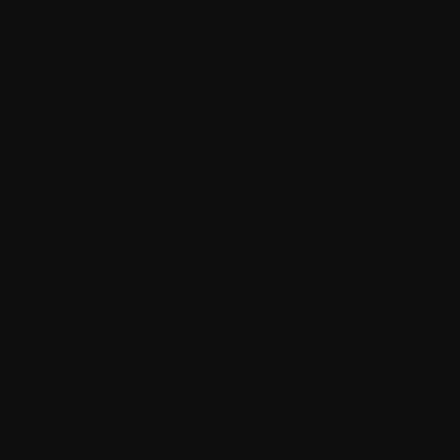
Du musst geschäftsfähig sein, um diesen Vertrag abzuschließen.
Dazu musst du in der Rechtsordnung, in der du wohnst,
volljährig sein (in den meisten Ländern mindestens 18 Jahre alt)
und das Recht und die Befugnis haben, diesen Vertrag in
eigenem Namen abzuschließen. Wenn du diesen Vertrag im
Namen deines Unternehmens, deiner Organisation oder einer
anderen Einrichtung abschließt, musst du das Recht und die
Befugnis haben, dein Unternehmen, deine Organisation oder
diese Einrichtung rechtlich an die Bedingungen und
Verpflichtungen dieses Vertrags zu binden.
4. Registrierung und Kündigung
Du stimmst zu, bei der Registrierung für die Software
wahrheitsgemäße und vollständige Angaben zu machen und
diese aktuell zu halten. Das Angeben irreführender
Informationen über deine Identität ist verboten.
Du kannst deine Registrierung(en) beenden, wenn du die
Software nicht mehr nutzen möchtest. Nach der Kündigung
kannst du nicht mehr auf die Software zugreifen. Withings kann
deinen Zugang zur Software oder zu zugehörigen Diensten ganz
oder teilweise kündigen oder einschränken, wenn Anzeichen
dafür vorliegen, dass du gegen diesen Vertrag oder geltende