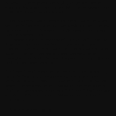
Anwendung bereitgestellt oder zugänglich gemacht werden,
sowie alle Aktualisierungen, die von Withings bereitgestellt oder
zugänglich gemacht werden können.
"Open-Source-Software"
bezeichnet jede Software, die, soweit
sie in der Software enthalten ist, Lizenzbestimmungen unterliegt,
die derzeit unter http://opensource.org/licenses/ aufgeführt sind
oder die Kriterien unter
http://www.opensource.org/docs/definition.php erfüllt oder die
ähnlichen freien oder Open-Source-Lizenzbedingungen
unterliegt. Open-Source-Software, die in der Software enthalten
ist, wird unter den Lizenzbedingungen lizenziert, die der
jeweiligen Open-Source-Software beiliegen, und nicht unter den
Bedingungen dieser Vereinbarung.
"Du"
oder
"Dein"
bezeichnet die Person(en) oder Einrichtung,
die die Software nutzt oder anderweitig Rechte aus dieser
Vereinbarung ausübt. Wenn du diese Vereinbarung im Namen
deines Unternehmens, deiner Organisation oder einer anderen
Einrichtung akzeptierst, bezieht sich "Du" oder "Dein" ebenfalls
auf dein Unternehmen, deine Organisation oder die andere
Einrichtung.
3. Anspruchsberechtigung