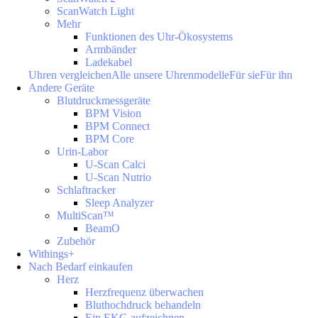
ScanWatch Light
Mehr
Funktionen des Uhr-Ökosystems
Armbänder
Ladekabel
Uhren vergleichen
Alle unsere Uhrenmodelle
Für sie
Für ihn
Andere Geräte
Blutdruckmessgeräte
BPM Vision
BPM Connect
BPM Core
Urin-Labor
U-Scan Calci
U-Scan Nutrio
Schlaftracker
Sleep Analyzer
MultiScan™
BeamO
Zubehör
Withings+
Nach Bedarf einkaufen
Herz
Herzfrequenz überwachen
Bluthochdruck behandeln
Ein EKG aufzeichnen