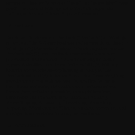
stimmst zu, dass der Support auf "as is" und "as available" Basis
gewährt wurde und Withings keine Verpflichtungen oder
Haftung in Bezug auf diesen Support übernimmt.
12. Feedback
Durch das Einreichen von Feedback ("Feedback") an Withings
in Bezug auf die Software bestätigst und stimmst du zu, dass (1)
Withings möglicherweise ähnliche Entwicklungsideen wie das
Feedback hat; (2) dein Feedback keine vertraulichen oder
proprietären Informationen im Zusammenhang mit deinen
eigenen Aktivitäten oder denen Dritter enthält; (3) Withings
keinerlei Vertraulichkeitsverpflichtung in Bezug auf das
Feedback hat; und (4) du keinen Anspruch auf eine Vergütung
irgendeiner Art von Withings hast. Du gewährst Withings
hiermit eine weltweite, nicht-exklusive, unterlizenzierbare,
übertragbare, vollständig bezahlte, lizenzgebührenfreie,
unbefristete und unwiderrufliche Lizenz zur Nutzung,
Vervielfältigung, Anpassung, Übersetzung, Verwertung,
Kopierung, öffentlichen Aufführung, Anzeige, Verbreitung und
sonstigen kommerziellen Nutzung des Feedbacks.
13. Vertraulichkeit