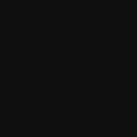
Zuletzt aktualisiert: 26. Januar 2023
Inhalt
I. Definitionen
II. Anwendung der Allgemeinen Geschäftsbedingungen
III. Kommunikation
IV. Verschiedenes
I. Definitionen
App
bezeichnet eine von WITHINGS entwickelte
Softwareanwendung, die aus einer grafischen
Benutzeroberfläche besteht, die insbesondere über dein
Smartphone zugänglich ist und über die du mit den
verschiedenen Funktionen interagierst, die dir von der App zur
Verfügung gestellt werden. Sie ermöglicht dir insbesondere,
deine persönlichen Daten zu erfassen, zu speichern, darauf
zuzugreifen und sie zu nutzen – insbesondere Daten, die durch
die Nutzung der von WITHINGS entwickelten Produkte und
Dienste erzeugt werden.
Verbraucher
bezeichnet jede natürliche Person, die zu