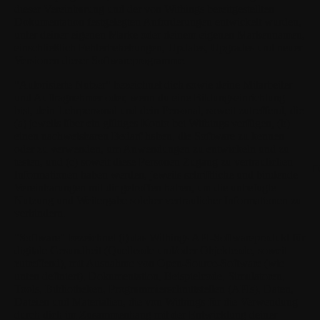
dieser Vereinbarung und der von Withings bereitgestellten
Dokumentation festgelegten Anforderungen entwickelt wurden,
unter deiner eigenen Marke oder deinem eigenen Markennamen,
einschließlich Fehlerbehebungen, Updates, Upgrades und neuer
Versionen dieser Softwareprogramme.
"Autorisierte Nutzer"
bezeichnet dich sowie deine Mitarbeiter
und Auftragnehmer oder, wenn du eine Bildungseinrichtung
bist, dein Lehrpersonal und dein Personal, soweit zutreffend, die
(a) jeweils über ein gültiges Konto bei Withings verfügen, (b)
einen nachweisbaren Bedarf haben, die Software zu kennen
oder zu verwenden, um Anwendungen zu entwickeln und zu
testen, und (c) soweit diese Personen Zugang zu vertraulichen
F
Informationen haben werden, jeweils schriftliche und bindende
Vereinbarungen mit dir getroffen haben, um die unbefugte
Nutzung und Weitergabe solcher vertraulicher Informationen zu
verhindern.
"Software"
bezeichnet (i) das Withings API-Softwareprodukt für
digitale Gesundheit (Quellcode und/oder Objektcode, soweit
zutreffend), mit Ausnahme von Open-Source-Software (wie
unten definiert), Dokumentation, Beispielcode, Simulatoren,
Tools, Bibliotheken, Programmierschnittstellen (APIs), Daten,
Dateien und Materialien, die von Withings für die Verwendung
durch dich im Zusammenhang mit der Entwicklung deiner