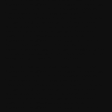
Allgemeinen Geschäftsbedingungen erhalten und gelesen hast,
(ii) dass du die von WITHINGS bereitgestellten vernetzten
Gesundheitsprodukte und -dienste ausschließlich für den
persönlichen und nicht-kommerziellen Gebrauch nutzen wirst,
(iii) dass du volljährig bist oder nach den Gesetzen deines
Wohnsitzlandes berechtigt bist, vertragliche Verpflichtungen
gegenüber uns einzugehen; (iv) dass das Aufgeben einer
Bestellung auf der Website als vorbehaltlose Annahme der
Allgemeinen Geschäftsbedingungen gilt, auf die du vor der
Zahlung deiner Bestellung zugreifen konntest und die du
gelesen und akzeptiert hast; und (v) dass du vollständig darüber
informiert wurdest, dass das Aufgeben einer Bestellung auf der
Website eine Zahlungsverpflichtung begründet.
b. Kauf.
Du bestätigst und gewährleistest (i) dass du diese
Allgemeinen Geschäftsbedingungen erhalten und gelesen hast,
(ii) dass du die von WITHINGS bereitgestellten vernetzten
Gesundheitsprodukte und -dienste ausschließlich für den
persönlichen und nicht-kommerziellen Gebrauch nutzen wirst,
(iii) dass du volljährig bist oder nach den Gesetzen deines
Wohnsitzlandes berechtigt bist, vertragliche Verpflichtungen
gegenüber uns einzugehen; (iv) dass das Aufgeben einer
Bestellung auf der Website als vorbehaltlose Annahme der
Allgemeinen Geschäftsbedingungen gilt, auf die du vor der
Zahlung deiner Bestellung zugreifen konntest und die du