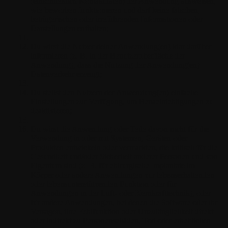
(einschließlich Kontaktdaten) der Anwendung ausweisen,
wie beworben funktionieren und darf keine falschen,
betrügerischen oder irreführenden Informationen oder
Darstellungen enthalten;
Du wirst die Nutzer deiner Anwendung(en) klar darüber
informieren (z. B. in der Benutzeroberfläche der
Anwendung), dass die Nutzung der Anwendung(en)
Datenverkehr erzeugt;
Du stellst den Nutzern der Anwendung(en) einfache
Einstellungen zur Verfügung, um Benachrichtigungen zu
deaktivieren;
Du wirst die Anwendung oder Teile davon nicht für die
Verwendung in oder mit Systemen, Geräten oder
Produkten entwickeln oder vermarkten, die kritisch für die
Gesundheit und/oder Sicherheit anderer Personen und von
Eigentum sind (z. B. für chirurgische Implantate im
Körper oder andere Anwendungen zur lebenserhaltenden
oder lebensunterstützenden Funktion oder für
Anwendungen in der Luft- oder Kernkrafttechnik), oder
für andere Anwendungen, bei denen die Software oder ihr
Versagen, ihre Fehlfunktion oder Unzulänglichkeit direkt
oder indirekt zu Personenschäden, Tod oder erheblichen