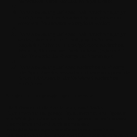
Sachschäden führen oder dazu beitragen könnte;
Deine Anwendung darf keine Push-Benachrichtigungen
ermöglichen, die über Benachrichtigungssysteme und -
server von Drittanbietern weitergeleitet werden;
Deine Anwendung darf keine Push-Benachrichtigungen
senden, ohne zuvor die Einwilligung des Nutzers
eingeholt zu haben (z. B. unaufgeforderte Nachrichten,
Werbung, Aktionen oder Direktmarketing jeglicher Art
oder für Zwecke des Phishings und Spammings);
Deine Anwendung darf keine Nachrichten zu Phishing-
oder Spam-Zwecken versenden und keine anonymen oder
Scherz-Telefonanrufe oder SMS/MMS-Nachrichten
ermöglichen.
8. Eigentum und geistige Eigentumsrechte
Die Software und alle Rechte daran, einschließlich
Eigentumsrechte und geistige Eigentumsrechte, sind Eigentum
von Withings und/oder seinen Lizenzgebern und verbundenen
Unternehmen und sind durch internationale
Vertragsbestimmungen sowie alle anderen anwendbaren
nationalen Gesetze des Landes geschützt, in dem sie verwendet