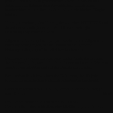
persönlichen und nicht gewerblichen Zwecken handelt und
dabei nicht im Rahmen ihrer gewerblichen, industriellen,
handwerklichen, beruflichen oder landwirtschaftlichen Tätigkeit
tätig ist.
Vertrag
bezeichnet jeden Vertrag, der zwischen WITHINGS und
dir auf der Grundlage der von WITHINGS bestätigten
Bestellung abgeschlossen wird.
Allgemeine Nutzungsbedingungen
bezeichnet die Allgemeinen
Nutzungsbedingungen, die im Dokument "Allgemeine
Nutzungsbedingungen" in Teil 3 beschrieben sind.
Benutzerkonto
bezeichnet das persönliche Konto des Nutzers,
das ihm ermöglicht, sich auf authentifizierte und sichere Weise in
eine App einzuloggen und auf die Dienste zuzugreifen.
Benutzerhandbuch
bezeichnet das Dokument, das für jedes
Produkt die spezifischen Nutzungsbedingungen beschreibt.
Parteien
bezeichnet WITHINGS, Verbraucher und Nutzer, je
nach Kontext.
Menü 
Produkt
bezeichnet alle vernetzten WITHINGS-
Gesundheitshardware-Medien, einschließlich digitaler Artikel,
die auf der Website bestellt werden können.