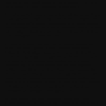
dem Import, der Unterlizenzierung oder sonstigen Verwertung
der Software oder ihrer Implementierungen beruht.
Du und deine verbundenen Unternehmen müssen die im obigen
Absatz genannte Verpflichtung jedem Dritten auferlegen, dem
du oder deine verbundenen Unternehmen eure Patente abtreten
oder übertragen. Diese Verpflichtung beschränkt sich auf Klagen
oder sonstige Geltendmachungen, die auf solchen abgetretenen
oder übertragenen Patenten beruhen.
Du wirst von deiner Vereinbarung und deinem Versprechen,
keinen Rechtsstreit gemäß diesem Abschnitt gegen einen
bestimmten Begünstigten anzustrengen (nicht jedoch in Bezug
auf andere Begünstigte), in folgendem Fall befreit: (i) Du wirst
von einem solchen anderen Begünstigten, der von deiner
Vereinbarung und deinem Versprechen wie hier festgelegt
profitiert, zunächst wegen Patentverletzung im Zusammenhang
mit der Software verklagt; und (ii) die Klage basiert auf deiner
Verletzung der Patentrechte dieses anderen Begünstigten, die,
wenn sie von dir gehalten würden, der oben in diesem Abschnitt
vorgesehenen Vereinbarung und dem Versprechen, keinen
Rechtsstreit anzustrengen, unterliegen würden.
Im Sinne dieses Abschnitts bezeichnet Patent jedes Patent,
Gebrauchsmuster und jede Teilung, Überprüfung, Neuausgabe,