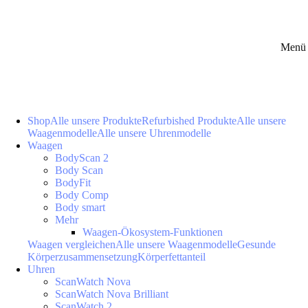
Menü 
Shop
Alle unsere Produkte
Refurbished Produkte
Alle unsere
Waagenmodelle
Alle unsere Uhrenmodelle
Waagen
BodyScan 2
Body Scan
BodyFit
Body Comp
Body smart
Mehr
Waagen-Ökosystem-Funktionen
Waagen vergleichen
Alle unsere Waagenmodelle
Gesunde
Körperzusammensetzung
Körperfettanteil
Uhren
ScanWatch Nova
ScanWatch Nova Brilliant
ScanWatch 2