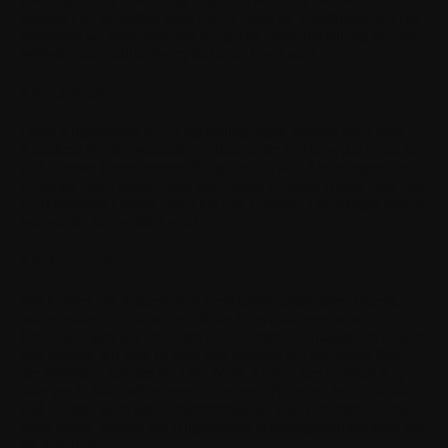
gelesen und akzeptiert hast; und (v) dass du vollständig darüber
informiert wurdest, dass das Aufgeben einer Bestellung auf der
Website eine Zahlungsverpflichtung begründet.
2.5. Laufzeit
Diese Allgemeinen Nutzungsbedingungen werden nach ihrer
Annahme für den gesamten Zeitraum der Nutzung der Produkte
und Dienste übernommen. Sie gelten für alle Änderungen der
Produkte und Dienste, jede neue Version, jeden Dienst oder jede
Funktionalität unserer Produkte und Dienste, unabhängig davon,
wie auf sie zugegriffen wird.
2.6. Änderung
Wir können die Allgemeinen Geschäftsbedingungen ändern,
insbesondere um sie an rechtliche Entwicklungen sowie
Entwicklungen der Produkte und Dienste anzupassen. In diesem
Fall werden wir dich so bald wie möglich auf der ersten Seite
der Website und/oder im Tab "Mein Konto" der mobilen App
oder per E-Mail informieren. Jede neue Nutzung der Produkte
und Dienste nach der Benachrichtigung und Veröffentlichung
einer neuen Version der Allgemeinen Nutzungsbedingungen gilt
als Annahme.