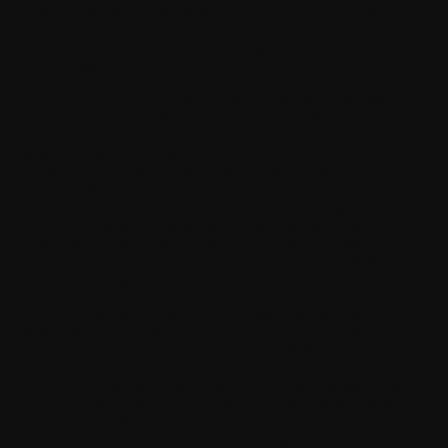
wird. Die Struktur, Organisation und der Code der Software sind
wertvolle Geschäftsgeheimnisse und vertrauliche Informationen
von Withings und/oder seinen Lizenzgebern und verbundenen
Unternehmen.
Es werden keine Rechte oder Lizenzen, weder ausdrücklich
noch stillschweigend, für irgendeinen Teil der Software gewährt,
außer wie oben ausdrücklich festgelegt. Darüber hinaus werden
keine Lizenzen oder Immunitäten für die Kombination der
Software mit anderer Software oder Hardware gewährt, die
nicht von Withings im Rahmen dieses Vertrags geliefert wird.
Außerdem sind alle Lizenzen in Bezug auf Withings- oder
Drittanbieterpatente (einschließlich wesentlicher Patente)
ausdrücklich vom Anwendungsbereich dieses Vertrags
ausgeschlossen; diese Lizenzen müssen separat von Withings
oder den jeweiligen Rechteinhabern erworben werden.
Du und deine verbundenen Unternehmen verpflichten euch,
keine Klage vor einem Gericht oder einer Verwaltungsbehörde
einzureichen und keinen Anspruch gegen Withings oder eines
seiner verbundenen Unternehmen, Lieferanten, Lizenznehmer
oder Kunden geltend zu machen, der auf einem deiner Patente
oder dem Patent deines verbundenen Unternehmens basiert und
auf der Vervielfältigung, Entwicklung, Nutzung, Herstellung,
Vermarktung, dem Verkauf, der Verteilung, der Lizenzierung,