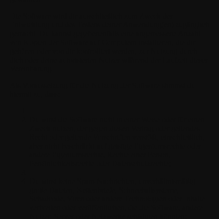
Die Software wird dir ausschließlich zum Zweck der
Entwicklung und des Testens deiner Anwendung(en) zugänglich
gemacht. Du kannst gegebenenfalls eine angemessene Anzahl
von Kopien der Software auf Computern installieren, die dir
gehören oder von dir kontrolliert werden, zur Nutzung durch
dich oder deine autorisierten Nutzer während der Laufzeit dieser
Vereinbarung.
Als Voraussetzung für die Nutzung der Software stimmst du
hiermit zu, dass:
Du wirst die Software nicht in einer Weise oder für einen
Zweck nutzen, der gegen diesen Vertrag oder geltendes
Recht oder geltende Vorschriften verstößt, einschließlich,
aber nicht beschränkt auf geistige Eigentumsrechte oder
andere Eigentumsrechte, Rechte einer Person,
Persönlichkeitsrechte oder Datenschutzrechte;
Du wirst keine Spam-Nachrichten, unverhältnismäßig
große Dateien, Kettenbriefe, Schneeballsysteme,
Schadcode, Viren oder andere Technologien oder Inhalte
verbreiten oder veröffentlichen, die die Software, andere
Nutzer, Server oder Netzwerke schädigen könnten;