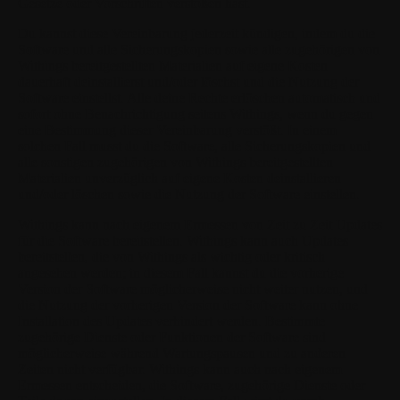
Gesetze oder Vorschriften verstoßen hast.
Du kannst diese Vereinbarung jederzeit kündigen, indem du die
Software und alle Sicherungskopien sowie alle zugehörigen von
Withings bereitgestellten Materialien auf eigene Kosten
dauerhaft deinstallierst und/oder löschst und die Nutzung der
Software einstellst. Alle deine Rechte erlöschen automatisch und
sofort ohne Benachrichtigung seitens Withings, wenn du gegen
eine Bestimmung dieser Vereinbarung verstößt. In einem
solchen Fall musst du die Software, alle Sicherungskopien und
alle sonstigen zugehörigen von Withings bereitgestellten
Materialien unverzüglich auf eigene Kosten deinstallieren
und/oder löschen sowie die Nutzung der Software einstellen.
Withings kann nach eigenem Ermessen von Zeit zu Zeit Updates
für die Software bereitstellen. Withings kann auch Updates
bereitstellen, die von Withings als wichtig oder kritisch
angesehen werden; in diesem Fall kannst du die vorherige
Version der Software möglicherweise nicht weiter nutzen, und
die Nutzung der vorherigen Version der Software kann ohne
Installation des Updates verhindert werden. Bestimmte
zugehörige Dienste oder Funktionen der Software sind
möglicherweise während Wartungspausen und zu anderen
Zeiten nicht verfügbar. Withings kann auch nach eigenem
Ermessen entscheiden, die Software, zugehörige Dienste oder