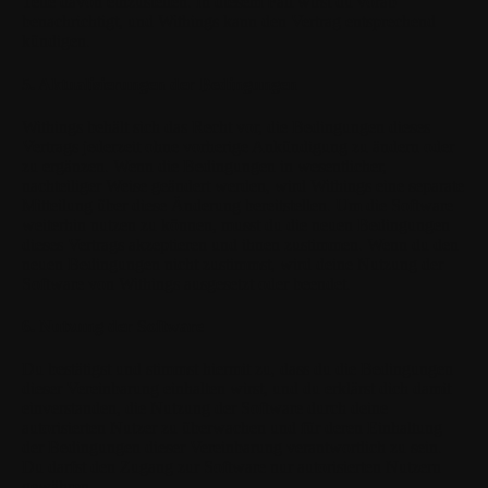
Teile davon einzustellen. In diesem Fall wirst du vorab
benachrichtigt, und Withings kann den Vertrag entsprechend
kündigen.
5. Aktualisierungen der Bedingungen
Withings behält sich das Recht vor, die Bedingungen dieses
Vertrags jederzeit ohne vorherige Ankündigung zu ändern oder
zu ergänzen. Wenn die Bedingungen in wesentlicher,
nachteiliger Weise geändert werden, wird Withings eine separate
Mitteilung über diese Änderung bereitstellen. Um die Software
weiterhin nutzen zu können, musst du die neuen Bedingungen
dieses Vertrags akzeptieren und ihnen zustimmen. Wenn du den
neuen Bedingungen nicht zustimmst, wird deine Nutzung der
Software von Withings ausgesetzt oder beendet.
6. Nutzung der Software
Du bestätigst und stimmst hiermit zu, dass du die Bedingungen
dieser Vereinbarung einhalten wirst, und du erklärst dich damit
einverstanden, die Nutzung der Software durch deine
autorisierten Nutzer zu überwachen und für deren Einhaltung
der Bedingungen dieser Vereinbarung verantwortlich zu sein.
Du darfst den Zugang zur Software nur autorisierten Nutzern
gewähren.