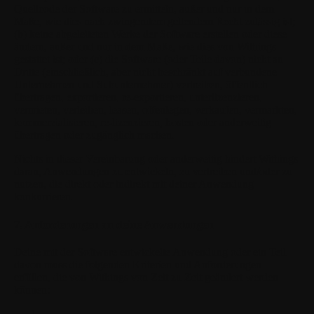
Quellcode der Software zu ermitteln, außer und nur in dem
Maße, wie dies nach zwingendem geltendem Recht zulässig ist;
(b) keine abgeleiteten Werke der Software erstellen oder diese
ändern, außer und nur in dem Maße, wie dies von Withings
gestattet ist; oder (c) die Software (oder Teile davon) nicht an
Dritte (einschließlich, aber nicht beschränkt auf verbundene
Unternehmen und Subunternehmer) vertreiben, öffentlich
übertragen, exportieren, re-exportieren, unterlizenzieren,
vermieten, verleihen, leasen, offenlegen, verkaufen, vermarkten,
kommerzialisieren, re-lizenzieren, hosten oder anderweitig
übertragen oder zugänglich machen.
Nichts in dieser Vereinbarung oder anderweitig hindert Withings
daran, Anwendungen zu entwickeln, zu vertreiben und/oder zu
nutzen, die direkt oder indirekt mit deiner Anwendung
konkurrieren.
7. Anforderungen an deine Anwendungen
Deine mit der Software entwickelte Anwendung oder ein Teil
davon muss die folgenden Kriterien und Anforderungen
erfüllen, die von Withings von Zeit zu Zeit geändert werden
können: