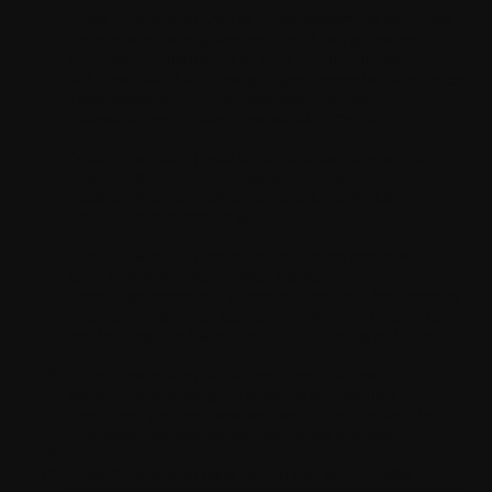
Deine Anwendung wird in Übereinstimmung mit dieser
Vereinbarung oder geltendem Recht und geltenden
Vorschriften entwickelt und genutzt, einschließlich, aber
nicht beschränkt auf geistige Eigentumsrechte oder andere
Eigentumsrechte, Rechte einzelner Personen,
Datenschutzrechte oder Persönlichkeitsrechte;
Deine Anwendung wird in Übereinstimmung mit der
Dokumentation, den technischen Richtlinien und
sonstigen Anforderungen entwickelt, die Withings von
Zeit zu Zeit bereitstellen kann;
Deine Anwendung verletzt nach deinem besten Wissen
keine Urheberrechte, Patente, Marken,
Geschäftsgeheimnisse, Datenschutzrechte oder sonstigen
Eigentumsrechte oder gesetzlichen Rechte Dritter oder
von Withings, und wird dies auch zukünftig nicht tun;
Deine Anwendung darf keine Viren, Dateien, Code-
Malware oder sonstige Schadsoftware enthalten oder
übertragen, die den normalen Betrieb des Geräts oder
Netzwerks beeinträchtigen oder stören könnten;
Deine Anwendung muss die Art und den Anbieter