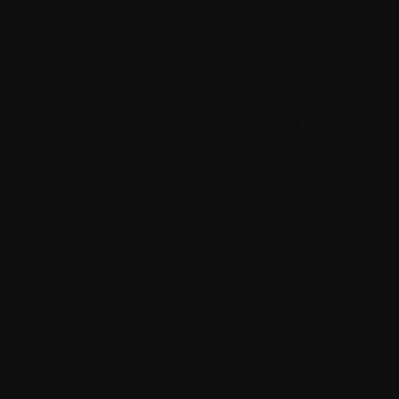
Fortsetzung und Fortsetzung-in-Teil davon sowie jede
entsprechende Anmeldung weltweit.
9. Gebühren
Die Nutzung der Software kann kostenpflichtig sein oder
kostenpflichtig werden. Withings behält sich das Recht vor, für
die Software Gebühren zu erheben und diese nach eigenem
Ermessen von Zeit zu Zeit zu ändern.
10. Verfügbarkeit
Die Software ist möglicherweise nicht in allen Ländern
verfügbar und kann nur in ausgewählten Sprachen bereitgestellt
werden. Die Software oder einige Funktionen können
netzwerkabhängig sein. Wende dich für weitere Informationen
an deinen Netzwerkanbieter.
11. Support und Wartung
Withings ist nicht verpflichtet, dir technischen oder sonstigen
Support bereitzustellen, sofern dies nicht gesondert schriftlich
zwischen dir und Withings vereinbart wurde. Im Falle eines
solchen von Withings gewährten Supports verstehst du und