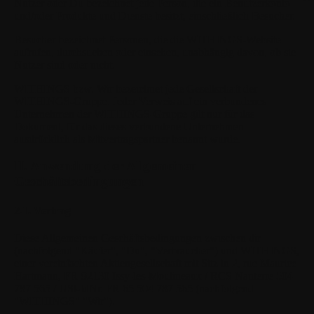
Nutzer
oder
Du
bezeichnet jede Person, die ein Benutzerkonto
und/oder Produkte und Dienste besitzt, einschließlich Besucher.
Besucher
bezeichnet Personen, die die WITHINGS-Website
aufrufen, durchsuchen oder einsehen, unabhängig davon, ob sie
Nutzer sind oder nicht.
WITHINGS
bzw. Wir bezeichnet jede Gesellschaft der
WITHINGS-Gruppe. Jeder Verweis auf ein verbundenes
Unternehmen der WITHINGS-Gruppe gilt nur für das
Dokument, für das dieses verbundene Unternehmen
ausdrücklich als Mitvertragspartner benannt wurde.
II. Anwendung der Allgemeinen
Geschäftsbedingungen
2.1. Vertrag
Diese Allgemeinen Geschäftsbedingungen zwischen dir
(nachfolgend "Käufer", "Du", "Verbraucher") und WITHINGS,
einer vereinfachten Aktiengesellschaft mit Sitz in 2, rue Maurice
Hartmann, FR-92130 Issy-les-Moulineaux / RCS Nanterre 504
787 565 / USt-IdNr. FR 65 504 787 565 (nachfolgend
"WITHINGS" "Wir").