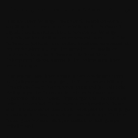
Für die digitalen Gesundheits-APIs von Withings
Bitte lies diesen Withings Entwickler-Softwarelizenzvertrag
sorgfältig durch, bevor du auf die Withings API-Software für
digitale Gesundheitsprodukte und Services von Withings
zugreifst, sie herunterlädst oder verwendest. Indem du auf die
Software zugreifst, sie herunterlädst, installierst, verwendest oder
bei der Registrierung, dem Herunterladen, der Installation
und/oder Nutzung der Software auf die Schaltfläche
"Akzeptieren" klickst, stimmst du den Bedingungen dieser
Vereinbarung zu.
Bitte beachte, dass dieser Vertrag in zwei Abschnitte unterteilt
ist: (i) allgemeine Bedingungen, die für die meisten Withings-
Entwicklersoftware-Distributionen gelten; und (ii) zusätzliche
Bedingungen, die für bestimmte Teile der Software oder
zugehörige Inhalte, Dienste, Ergänzungen und Erweiterungen
gelten, die spezifisch für die jeweilig bereitgestellte Software
sind. Bitte stelle sicher, dass du alle bereitgestellten Bedingungen
vollständig durchliest, da wichtige Einschränkungen für deine
Nutzung der Software häufig als zusätzliche Bedingungen
enthalten sind.
Allgemeine Bedingungen