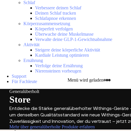
Schlaf
Verbessere deinen Schlaf
Deinen Schlaf tracken
Schlafapnoe erkennen
Körperzusammensetzung
Körperfett verfolgen
Überwache deine Muskelmasse
Verwalte deine GLP-1-Gewichtsabnahme
Aktivität
Steigere deine körperliche Aktivität
Kardiale Leistung optimieren
Ernährung
Verfolge deine Ernährung
Nierensteinen vorbeugen
Support
Menü wird geladen
Für Fachleute
Generalüberholt
Store
Entdecke die Stärke generalüberholter Withings-Geräte – 
um denselben Qualitätsstandard wie neue Withings-Geräte
Zuverlässigkeit und Innovation, der du vertraust – jetzt z
Mehr über generalüberholte Produkte erfahren