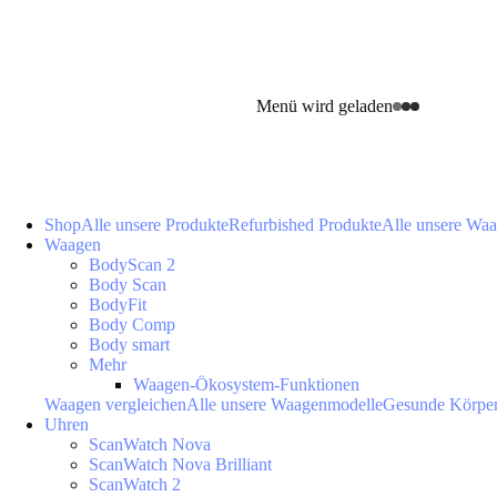
Menü wird geladen
Shop
Alle unsere Produkte
Refurbished Produkte
Alle unsere Wa
Waagen
BodyScan 2
Body Scan
BodyFit
Body Comp
Body smart
Mehr
Waagen-Ökosystem-Funktionen
Waagen vergleichen
Alle unsere Waagenmodelle
Gesunde Körpe
Uhren
ScanWatch Nova
ScanWatch Nova Brilliant
ScanWatch 2