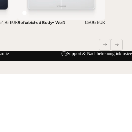
Refurbished Body+ Weiß
64,95 EUR
€69,95 EUR
antie
Support & Nachbetreuung inklusive