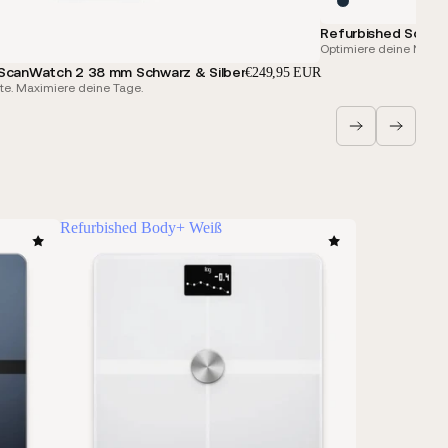
Refurbished ScanW
Optimiere deine Nächt
 ScanWatch 2 38 mm Schwarz & Silber
€249,95 EUR
te. Maximiere deine Tage.
Refurbished Body+ Weiß