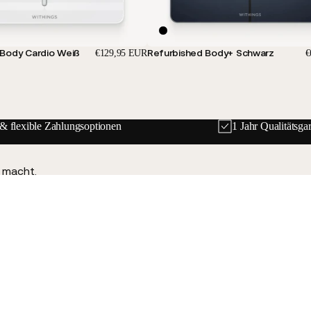
 Body Cardio Weiß
Refurbished Body+ Schwarz
€129,95 EUR
€
 & flexible Zahlungsoptionen
1 Jahr Qualitätsgar
t macht.