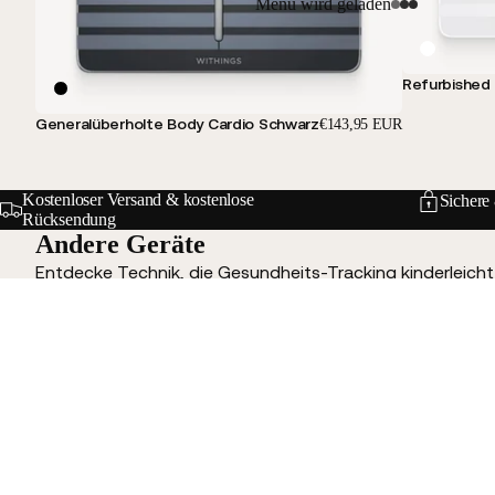
Menü wird geladen
Refurbished
Generalüberholte Body Cardio Schwarz
€143,95 EUR
Kostenloser Versand & kostenlose
Sichere
Rücksendung
Andere Geräte
Entdecke Technik, die Gesundheits-Tracking kinderleich
Refurbished BPM Wireless