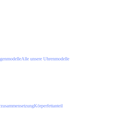
agenmodelle
Alle unsere Uhrenmodelle
rzusammensetzung
Körperfettanteil