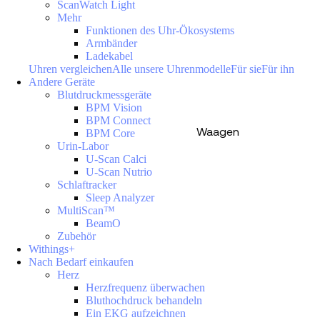
ScanWatch Light
Mehr
Funktionen des Uhr-Ökosystems
Armbänder
Ladekabel
Uhren vergleichen
Alle unsere Uhrenmodelle
Für sie
Für ihn
Andere Geräte
Blutdruckmessgeräte
BPM Vision
BPM Connect
Waagen
BPM Core
Urin-Labor
U-Scan Calci
U-Scan Nutrio
Schlaftracker
Sleep Analyzer
MultiScan™
BeamO
Zubehör
Withings+
Nach Bedarf einkaufen
Herz
Herzfrequenz überwachen
Bluthochdruck behandeln
Ein EKG aufzeichnen