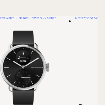
ScanWatch 2 38 mm Schwarz & Silber
Refurbished ScanW