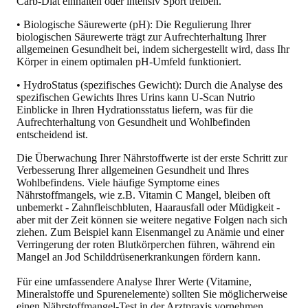
Carb-Diät einhalten oder intensiv Sport treiben.
• Biologische Säurewerte (pH): Die Regulierung Ihrer
biologischen Säurewerte trägt zur Aufrechterhaltung Ihrer
allgemeinen Gesundheit bei, indem sichergestellt wird, dass Ihr
Körper in einem optimalen pH-Umfeld funktioniert.
• HydroStatus (spezifisches Gewicht): Durch die Analyse des
spezifischen Gewichts Ihres Urins kann U-Scan Nutrio
Einblicke in Ihren Hydrationsstatus liefern, was für die
Aufrechterhaltung von Gesundheit und Wohlbefinden
entscheidend ist.
Die Überwachung Ihrer Nährstoffwerte ist der erste Schritt zur
Verbesserung Ihrer allgemeinen Gesundheit und Ihres
Wohlbefindens. Viele häufige Symptome eines
Nährstoffmangels, wie z.B. Vitamin C Mangel, bleiben oft
unbemerkt - Zahnfleischbluten, Haarausfall oder Müdigkeit -
aber mit der Zeit können sie weitere negative Folgen nach sich
ziehen. Zum Beispiel kann Eisenmangel zu Anämie und einer
Verringerung der roten Blutkörperchen führen, während ein
Mangel an Jod Schilddrüsenerkrankungen fördern kann.
Für eine umfassendere Analyse Ihrer Werte (Vitamine,
Mineralstoffe und Spurenelemente) sollten Sie möglicherweise
einen Nährstoffmangel-Test in der Arztpraxis vornehmen