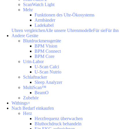
ScanWatch Light
Mehr
Funktionen des Uhr-Ökosystems
Armbänder
Ladekabel
Uhren vergleichen
Alle unsere Uhrenmodelle
Für sie
Für ihn
Andere Geräte
Blutdruckmessgeräte
BPM Vision
BPM Connect
BPM Core
Urin-Labor
U-Scan Calci
U-Scan Nutrio
Schlaftracker
Sleep Analyzer
MultiScan™
BeamO
Zubehör
Withings+
Nach Bedarf einkaufen
Herz
Herzfrequenz überwachen
Bluthochdruck behandeln
Ein EKG aufzeichnen