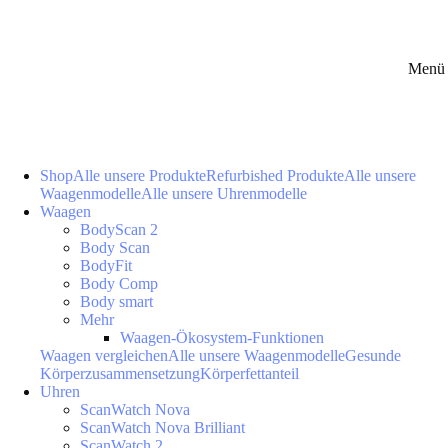
Menü 
Shop
Alle unsere Produkte
Refurbished Produkte
Alle unsere
Waagenmodelle
Alle unsere Uhrenmodelle
Waagen
BodyScan 2
Body Scan
BodyFit
Body Comp
Body smart
Mehr
Waagen-Ökosystem-Funktionen
Waagen vergleichen
Alle unsere Waagenmodelle
Gesunde
Körperzusammensetzung
Körperfettanteil
Uhren
ScanWatch Nova
ScanWatch Nova Brilliant
ScanWatch 2