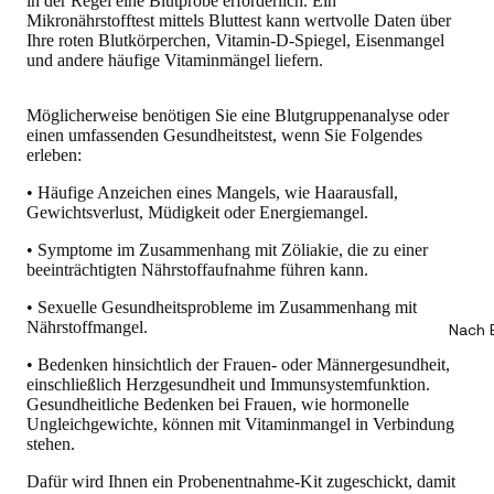
in der Regel eine Blutprobe erforderlich. Ein
Mikronährstofftest mittels Bluttest kann wertvolle Daten über
Ihre roten Blutkörperchen, Vitamin-D-Spiegel, Eisenmangel
und andere häufige Vitaminmängel liefern.
Möglicherweise benötigen Sie eine Blutgruppenanalyse oder
einen umfassenden Gesundheitstest, wenn Sie Folgendes
erleben
:
• Häufige Anzeichen eines Mangels, wie Haarausfall,
Gewichtsverlust, Müdigkeit oder Energiemangel.
• Symptome im Zusammenhang mit Zöliakie, die zu einer
beeinträchtigten Nährstoffaufnahme führen kann.
• Sexuelle Gesundheitsprobleme im Zusammenhang mit
Nährstoffmangel.
Nach 
• Bedenken hinsichtlich der Frauen- oder Männergesundheit,
einschließlich Herzgesundheit und Immunsystemfunktion.
Gesundheitliche Bedenken bei Frauen, wie hormonelle
Ungleichgewichte, können mit Vitaminmangel in Verbindung
stehen.
Dafür wird Ihnen ein Probenentnahme-Kit zugeschickt, damit