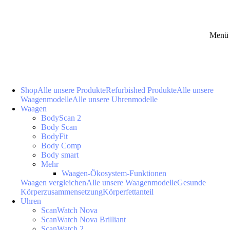
Menü 
Shop
Alle unsere Produkte
Refurbished Produkte
Alle unsere
Waagenmodelle
Alle unsere Uhrenmodelle
Waagen
BodyScan 2
Body Scan
BodyFit
Body Comp
Body smart
Mehr
Waagen-Ökosystem-Funktionen
Waagen vergleichen
Alle unsere Waagenmodelle
Gesunde
Körperzusammensetzung
Körperfettanteil
Uhren
ScanWatch Nova
ScanWatch Nova Brilliant
ScanWatch 2