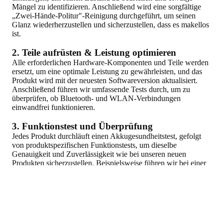
Mängel zu identifizieren. Anschließend wird eine sorgfältige
„Zwei-Hände-Politur"-Reinigung durchgeführt, um seinen
Glanz wiederherzustellen und sicherzustellen, dass es makellos
ist.
2. Teile aufrüsten & Leistung optimieren
Alle erforderlichen Hardware-Komponenten und Teile werden
ersetzt, um eine optimale Leistung zu gewährleisten, und das
Produkt wird mit der neuesten Softwareversion aktualisiert.
Anschließend führen wir umfassende Tests durch, um zu
überprüfen, ob Bluetooth- und WLAN-Verbindungen
einwandfrei funktionieren.
3. Funktionstest und Überprüfung
Jedes Produkt durchläuft einen Akkugesundheitstest, gefolgt
von produktspezifischen Funktionstests, um dieselbe
Genauigkeit und Zuverlässigkeit wie bei unseren neuen
Produkten sicherzustellen. Beispielsweise führen wir bei einer
Uhr Tests wie Temperatursensoren und EKG-Überwachung
durch, um die Sensorpräzision zu validieren.
4. Ästhetische Prüfung und Bewertung
Unser Bewertungssystem beurteilt das Erscheinungsbild der
Produkte. Obwohl alle Produkte wie neu funktionieren,