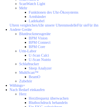
ScanWatch Light
Mehr
Funktionen des Uhr-Ökosystems
Armbänder
Ladekabel
Uhren vergleichen
Alle unsere Uhrenmodelle
Für sie
Für ihn
Andere Geräte
Blutdruckmessgeräte
BPM Vision
BPM Connect
BPM Core
Urin-Labor
U-Scan Calci
U-Scan Nutrio
Schlaftracker
Sleep Analyzer
MultiScan™
BeamO
Zubehör
Withings+
Nach Bedarf einkaufen
Herz
Herzfrequenz überwachen
Bluthochdruck behandeln
Ein EKG aufzeichnen