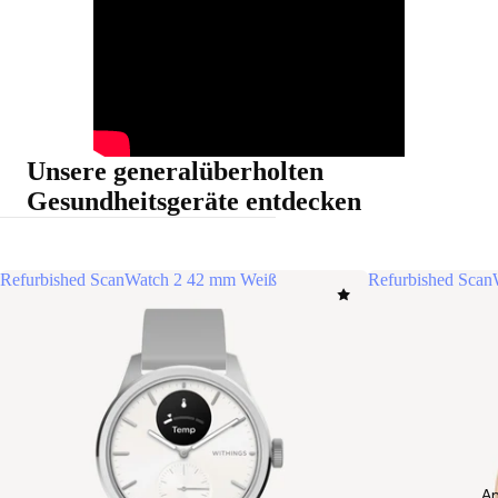
Unsere generalüberholten
Gesundheitsgeräte entdecken
Refurbished ScanWatch 2 42 mm Weiß
Refurbished Sca
An