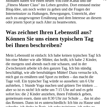
Monaten haben wir einen neuen YouTube-Kanal und die
„Fitness Master Class" ins Leben gerufen. Dort entstand meine
Blog-Idee, um noch weiter zu gehen und die Fragen der
Internetnutzer zu Haltungen, Bewegungen, Unterricht, aber
auch zu ausgewogener Ernährung und dem Interesse an diesem
oder jenem Sport je nach Alter zu beantworten.
Was zeichnet Ihren Lebensstil aus?
Können Sie uns einen typischen Tag
bei Ihnen beschreiben?
Mein Lebensstil ist einfach: Ich habe keinen typischen Tag! Ich
bin eine Mutter wie alle Mütter, das heißt, ich habe 2 Kinder,
die morgens und abends nach mir schauen, und in der
Zwischenzeit arbeite ich den ganzen Tag. Ich bin ständig
beschäftigt, wie alle berufstätigen Mütter! Dazu versuche ich,
mich gut zu ernähren und Sport zu treiben – das macht die
Tage voll. Ein typischer Tag würde so aussehen: um 6 Uhr
aufstehen, 1 Stunde Yoga machen und grünen Tee trinken …
aber so ist es nicht! Ich stehe um 7:15 Uhr auf und es geht
sofort los: die 2 Kinder anziehen, ihnen Frühstück geben,
gemeinsam essen, dann um 8:30 Uhr zur Schule … das ist also
das Rennen. Dann ist es unterschiedlich: Ich bin zu Hause und
schreibe, ich drehe in Paris, ich gehe trainieren, ich gehe zu