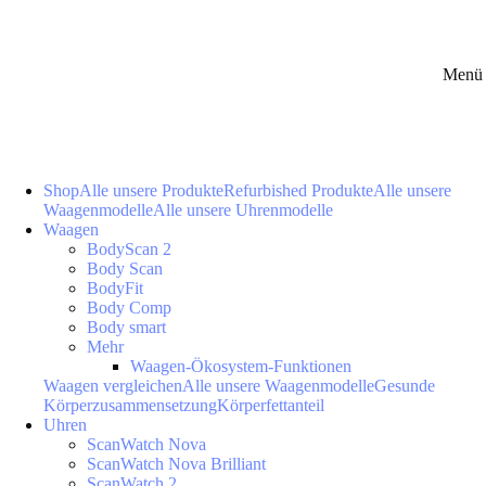
Menü 
Shop
Alle unsere Produkte
Refurbished Produkte
Alle unsere
Waagenmodelle
Alle unsere Uhrenmodelle
Waagen
BodyScan 2
Body Scan
BodyFit
Body Comp
Body smart
Mehr
Waagen-Ökosystem-Funktionen
Waagen vergleichen
Alle unsere Waagenmodelle
Gesunde
Körperzusammensetzung
Körperfettanteil
Uhren
ScanWatch Nova
ScanWatch Nova Brilliant
ScanWatch 2