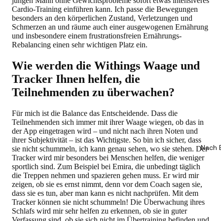
jungen Mann ohne Gewichtsprobleme sofort etwas intensiveres
Cardio-Training einführen kann. Ich passe die Bewegungen
besonders an den körperlichen Zustand, Verletzungen und
Schmerzen an und räume auch einer ausgewogenen Ernährung
und insbesondere einem frustrationsfreien Ernährungs-
Rebalancing einen sehr wichtigen Platz ein.
Wie werden die Withings Waage und
Tracker Ihnen helfen, die
Teilnehmenden zu überwachen?
Für mich ist die Balance das Entscheidende. Dass die
Teilnehmenden sich immer mit ihrer Waage wiegen, ob das in
der App eingetragen wird – und nicht nach ihren Noten und
ihrer Subjektivität – ist das Wichtigste. So bin ich sicher, dass
Nach 
sie nicht schummeln, ich kann genau sehen, wo sie stehen. Der
Tracker wird mir besonders bei Menschen helfen, die weniger
sportlich sind. Zum Beispiel bei Emira, die unbedingt täglich
die Treppen nehmen und spazieren gehen muss. Er wird mir
zeigen, ob sie es ernst nimmt, denn vor dem Coach sagen sie,
dass sie es tun, aber man kann es nicht nachprüfen. Mit dem
Tracker können sie nicht schummeln! Die Überwachung ihres
Schlafs wird mir sehr helfen zu erkennen, ob sie in guter
Verfassung sind, ob sie sich nicht im Übertraining befinden und