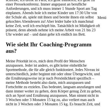
einer Pressekonferenz. Immer angepasst an berufliche
Anforderungen, und ich muss immer 1 Stunde Sport am Tag
einplanen. Abends hole ich meine Kinder um 17:30 Uhr von
der Schule ab, spiele mit ihnen und bereite ihnen ein selbst
Menü 
gekochtes Abendessen zu! Aber leider habe ich manchmal
keine Zeit, weil ich erschöpft bin. Tatsächlich ist Müdigkeit oft
präsent, denn abends nehme ich meine Arbeit von 21 bis 23
Uhr wieder auf – und dann gehe ich endlich ins Bett.
Wie sieht Ihr Coaching-Programm
aus?
Meine Priorität ist es, mich dem Profil der Menschen
anzupassen. Jeder ist anders, es gibt keine einheitliche
Sportmethode, die für alle gleich funktioniert. Jedes Niveau ist
unterschiedlich, jeder beginnt mit oder ohne Übergewicht, und
die Ernährungsweise ist je nach Persönlichkeit spezifisch –
meine Methode besteht also darin, mich anzupassen und
Fortschritte zu erzielen. Das bedeutet, langsam anzufangen und
dann immer weiter zu gehen, dem Körper genug Zeit zu geben,
sich an Sport und Ernährung anzupassen. Man nimmt nicht in
3 Wochen oder 3 Monaten 15 kg zu, also verliert man auch
nicht in 3 Wochen oder 3 Monaten 15 kg. Es braucht Zeit, und