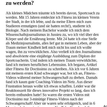
zu werden?
Als kleines Mädchen träumte ich bereits davon, Sportcoach zu
werden. Mit 15 Jahren entdeckte ich Fitness im kleinen Verein
der Stadt, in der ich lebte, und da meine Eltern mich zum
Studieren ermutigten (und sie hatten recht!), studierte ich
Biologie. Nach meinem Bachelor wandte ich mich dem
Wissenschaftsjournalismus in Jussieu zu, wo ich viel über den
Körper und die Ernährung lernte. Mit 24 hatte ich eine Stelle
als Medizinjournalistin, alles lief gut in meinem Leben, aber der
Traum meiner Kindheit ließ mich nicht los und ich wollte
wagen, ihn zu verwirklichen. Also verließ ich den Journalismus
und absolvierte eine einjährige Ausbildung zum Diplom der
Sportcoacherin. Und indem ich meinen Traum verwirklichte,
fand ich meinen beruflichen Lebenssinn. Ich begann, Artikel
über Fitness für Doctissimo zu schreiben. Als ich vor 6 Jahren
mit meinem ersten Kind schwanger war, bot ich an, Fitness-
Videos während meiner Schwangerschaft zu drehen. Damals
fand ich kaum gute Coaching-Videos im Netz. Aus dieser
Frustration heraus wollte ich etwas schaffen. Leider war die
Reaktionszeit für dieses innovative Projekt so lang, dass ich
bereits entbunden hatte! So waren die ersten Videos mit
Doctissimo nur 3-minütige Fitness-Videos nach der
Schwangerschaft! Aber sie waren sehr erfolgreich, und in 6
An