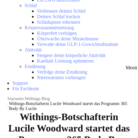
Schlaf
Verbessere deinen Schlaf
Deinen Schlaf tracken
Schlafapnoe erkennen
Körperzusammensetzung
Körperfett verfolgen
Überwache deine Muskelmasse
Verwalte deine GLP-1-Gewichtsabnahme
Aktivität
Steigere deine körperliche Aktivität
Kardiale Leistung optimieren
Ernährung
Menü 
Verfolge deine Ernährung
Nierensteinen vorbeugen
Support
Für Fachleute
Startseite
Withings Blog
Withings-Botschafterin Lucile Woodward startet das Programm 365
Body By Lucile
Withings-Botschafterin
Lucile Woodward startet das