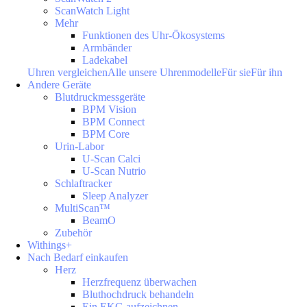
ScanWatch Light
Mehr
Funktionen des Uhr-Ökosystems
Armbänder
Ladekabel
Uhren vergleichen
Alle unsere Uhrenmodelle
Für sie
Für ihn
Andere Geräte
Blutdruckmessgeräte
BPM Vision
BPM Connect
BPM Core
Urin-Labor
U-Scan Calci
U-Scan Nutrio
Schlaftracker
Sleep Analyzer
MultiScan™
BeamO
Zubehör
Withings+
Nach Bedarf einkaufen
Herz
Herzfrequenz überwachen
Bluthochdruck behandeln
Ein EKG aufzeichnen