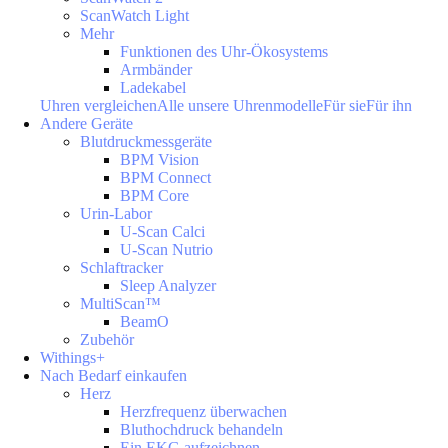
ScanWatch Light
Mehr
Funktionen des Uhr-Ökosystems
Armbänder
Ladekabel
Uhren vergleichen
Alle unsere Uhrenmodelle
Für sie
Für ihn
Andere Geräte
Blutdruckmessgeräte
BPM Vision
BPM Connect
BPM Core
Urin-Labor
U-Scan Calci
U-Scan Nutrio
Schlaftracker
Sleep Analyzer
MultiScan™
BeamO
Zubehör
Withings+
Nach Bedarf einkaufen
Herz
Herzfrequenz überwachen
Bluthochdruck behandeln
Ein EKG aufzeichnen