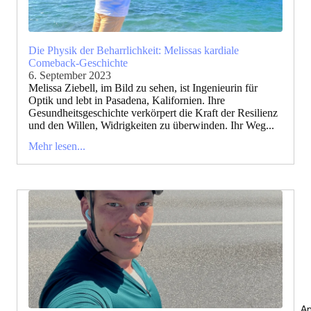
Die Physik der Beharrlichkeit: Melissas kardiale
Comeback-Geschichte
6. September 2023
Melissa Ziebell, im Bild zu sehen, ist Ingenieurin für
Optik und lebt in Pasadena, Kalifornien. Ihre
Gesundheitsgeschichte verkörpert die Kraft der Resilienz
und den Willen, Widrigkeiten zu überwinden. Ihr Weg...
Mehr lesen...
An