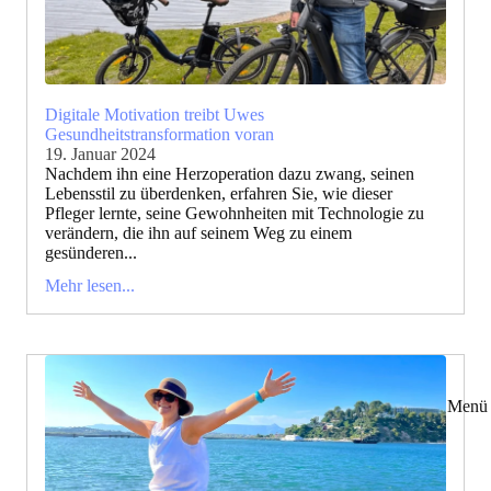
Digitale Motivation treibt Uwes
Gesundheitstransformation voran
19. Januar 2024
Nachdem ihn eine Herzoperation dazu zwang, seinen
Lebensstil zu überdenken, erfahren Sie, wie dieser
Pfleger lernte, seine Gewohnheiten mit Technologie zu
verändern, die ihn auf seinem Weg zu einem
gesünderen...
Mehr lesen...
Menü 