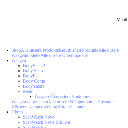
Menü 
Shop
Alle unsere Produkte
Refurbished Produkte
Alle unsere
Waagenmodelle
Alle unsere Uhrenmodelle
Waagen
BodyScan 2
Body Scan
BodyFit
Body Comp
Body smart
Mehr
Waagen-Ökosystem-Funktionen
Waagen vergleichen
Alle unsere Waagenmodelle
Gesunde
Körperzusammensetzung
Körperfettanteil
Uhren
ScanWatch Nova
ScanWatch Nova Brilliant
ScanWatch 2