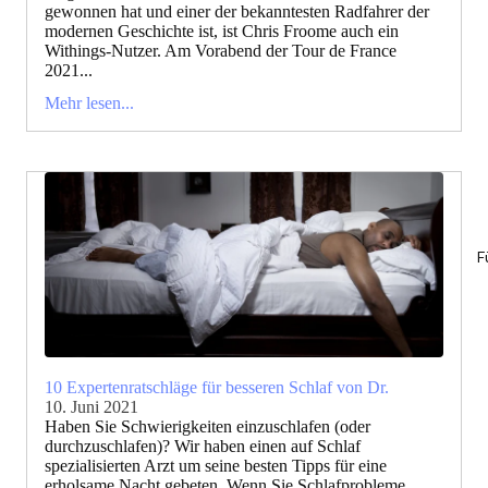
gewonnen hat und einer der bekanntesten Radfahrer der
modernen Geschichte ist, ist Chris Froome auch ein
Withings-Nutzer. Am Vorabend der Tour de France
2021...
Mehr lesen...
F
10 Expertenratschläge für besseren Schlaf von Dr.
10. Juni 2021
Haben Sie Schwierigkeiten einzuschlafen (oder
durchzuschlafen)? Wir haben einen auf Schlaf
spezialisierten Arzt um seine besten Tipps für eine
erholsame Nacht gebeten. Wenn Sie Schlafprobleme