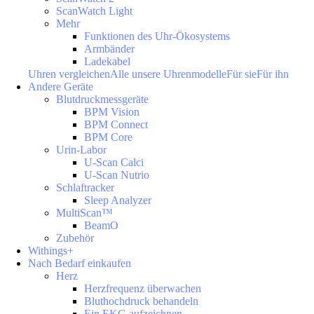
ScanWatch Light
Mehr
Funktionen des Uhr-Ökosystems
Armbänder
Ladekabel
Uhren vergleichen
Alle unsere Uhrenmodelle
Für sie
Für ihn
Andere Geräte
Blutdruckmessgeräte
BPM Vision
BPM Connect
BPM Core
Urin-Labor
U-Scan Calci
U-Scan Nutrio
Schlaftracker
Sleep Analyzer
MultiScan™
BeamO
Zubehör
Withings+
Nach Bedarf einkaufen
Herz
Herzfrequenz überwachen
Bluthochdruck behandeln
Ein EKG aufzeichnen