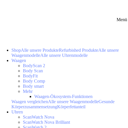
Menü 
Shop
Alle unsere Produkte
Refurbished Produkte
Alle unsere
Waagenmodelle
Alle unsere Uhrenmodelle
Waagen
BodyScan 2
Body Scan
BodyFit
Body Comp
Body smart
Mehr
Waagen-Ökosystem-Funktionen
Waagen vergleichen
Alle unsere Waagenmodelle
Gesunde
Körperzusammensetzung
Körperfettanteil
Uhren
ScanWatch Nova
ScanWatch Nova Brilliant
ScanWatch 2