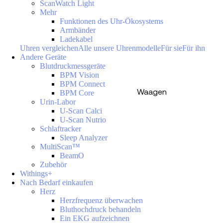
ScanWatch Light
Mehr
Funktionen des Uhr-Ökosystems
Armbänder
Ladekabel
Uhren vergleichen
Alle unsere Uhrenmodelle
Für sie
Für ihn
Andere Geräte
Blutdruckmessgeräte
BPM Vision
BPM Connect
Waagen
BPM Core
Urin-Labor
U-Scan Calci
U-Scan Nutrio
Schlaftracker
Sleep Analyzer
MultiScan™
BeamO
Zubehör
Withings+
Nach Bedarf einkaufen
Herz
Herzfrequenz überwachen
Bluthochdruck behandeln
Ein EKG aufzeichnen