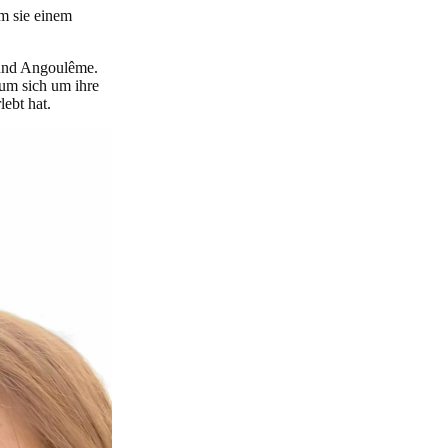
em sie einem
s und Angoulême.
 um sich um ihre
ebt hat.