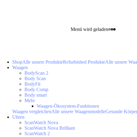
Menü wird geladen
Shop
Alle unsere Produkte
Refurbished Produkte
Alle unsere Wa
Waagen
BodyScan 2
Body Scan
BodyFit
Body Comp
Body smart
Mehr
Waagen-Ökosystem-Funktionen
Waagen vergleichen
Alle unsere Waagenmodelle
Gesunde Körpe
Uhren
ScanWatch Nova
ScanWatch Nova Brilliant
ScanWatch 2