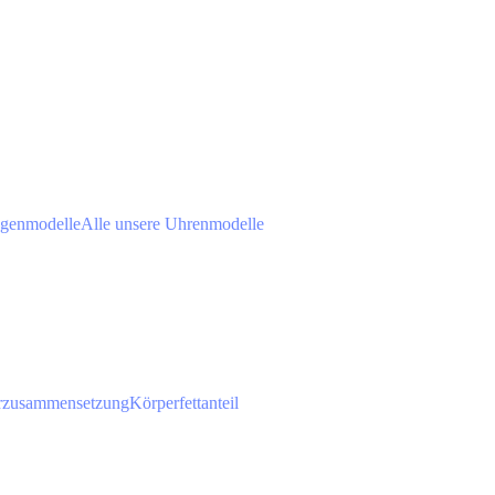
agenmodelle
Alle unsere Uhrenmodelle
rzusammensetzung
Körperfettanteil