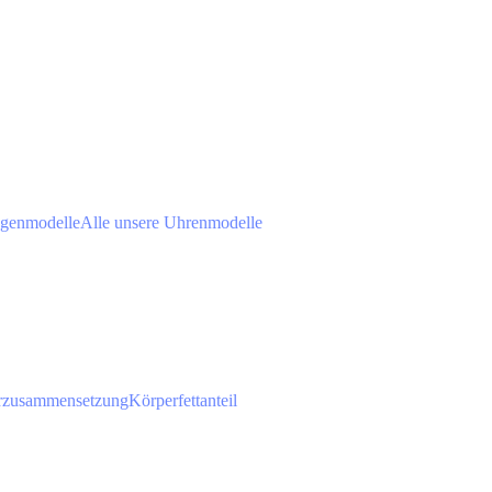
agenmodelle
Alle unsere Uhrenmodelle
rzusammensetzung
Körperfettanteil