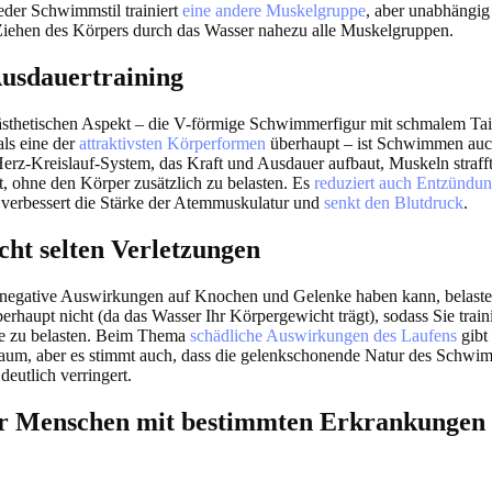
eder Schwimmstil trainiert
eine andere Muskelgruppe
, aber unabhängig
Ziehen des Körpers durch das Wasser nahezu alle Muskelgruppen.
 Ausdauertraining
thetischen Aspekt – die V-förmige Schwimmerfigur mit schmalem Taill
 als eine der
attraktivsten Körperformen
überhaupt – ist Schwimmen auch
Herz-Kreislauf-System, das Kraft und Ausdauer aufbaut, Muskeln straff
, ohne den Körper zusätzlich zu belasten. Es
reduziert auch Entzündu
 verbessert die Stärke der Atemmuskulatur und
senkt den Blutdruck
.
cht selten Verletzungen
negative Auswirkungen auf Knochen und Gelenke haben kann, belast
rhaupt nicht (da das Wasser Ihr Körpergewicht trägt), sodass Sie trai
e zu belasten. Beim Thema
schädliche Auswirkungen des Laufens
gibt 
raum, aber es stimmt auch, dass die gelenkschonende Natur des Schwi
deutlich verringert.
ür Menschen mit bestimmten Erkrankungen 