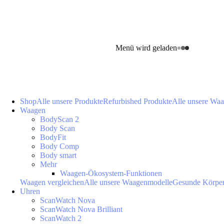
Menü wird geladen
Shop
Alle unsere Produkte
Refurbished Produkte
Alle unsere Wa
Waagen
BodyScan 2
Body Scan
BodyFit
Body Comp
Body smart
Mehr
Waagen-Ökosystem-Funktionen
Waagen vergleichen
Alle unsere Waagenmodelle
Gesunde Körpe
Uhren
ScanWatch Nova
ScanWatch Nova Brilliant
ScanWatch 2