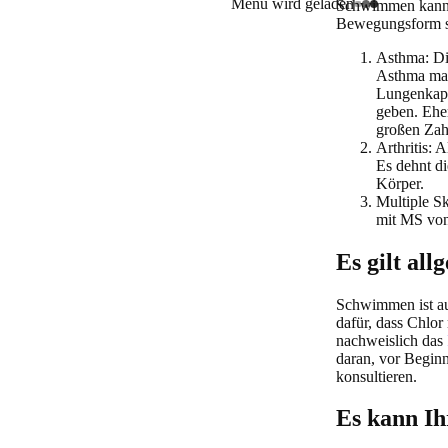
Menü wird geladen
Schwimmen kann f
Bewegungsform se
Asthma:
Di
Asthma mac
Lungenkapa
geben. Eh
großen Zah
Arthritis:
Al
Es dehnt d
Körper.
Multiple S
mit MS von 
Es gilt al
Schwimmen ist auc
dafür, dass Chlo
nachweislich das
daran, vor Begin
konsultieren.
Es kann Ih