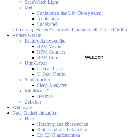
ScanWatch Light
Mehr
Funktionen des Uhr-Ökosystems
Armbänder
Ladekabel
Uhren vergleichen
Alle unsere Uhrenmodelle
Für sie
Für ihn
Andere Geräte
Blutdruckmessgeräte
BPM Vision
BPM Connect
Waagen
BPM Core
Urin-Labor
U-Scan Calci
U-Scan Nutrio
Schlaftracker
Sleep Analyzer
MultiScan™
BeamO
Zubehör
Withings+
Nach Bedarf einkaufen
Herz
Herzfrequenz überwachen
Bluthochdruck behandeln
Ein EKG aufzeichnen