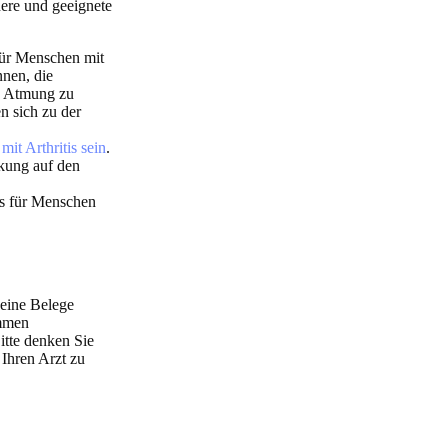
ere und geeignete
ür Menschen mit
nen, die
e Atmung zu
n sich zu der
it Arthritis sein
.
rkung auf den
es für Menschen
keine Belege
immen
itte denken Sie
Ihren Arzt zu