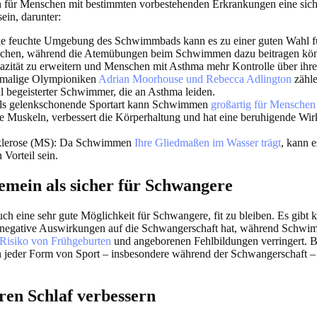
ür Menschen mit bestimmten vorbestehenden Erkrankungen eine sich
in, darunter:
e feuchte Umgebung des Schwimmbads kann es zu einer guten Wahl f
hen, während die Atemübungen beim Schwimmen dazu beitragen kön
zität zu erweitern und Menschen mit Asthma mehr Kontrolle über ihr
emalige Olympioniken
Adrian Moorhouse und Rebecca Adlington
zähle
l begeisterter Schwimmer, die an Asthma leiden.
s gelenkschonende Sportart kann Schwimmen
großartig für Menschen m
ie Muskeln, verbessert die Körperhaltung und hat eine beruhigende Wi
klerose (MS):
Da Schwimmen
Ihre Gliedmaßen im Wasser trägt
, kann 
Vorteil sein.
lgemein als sicher für Schwangere
h eine sehr gute Möglichkeit für Schwangere, fit zu bleiben. Es gibt 
r negative Auswirkungen auf die Schwangerschaft hat, während Schw
Risiko von Frühgeburten
und angeborenen Fehlbildungen verringert. B
n jeder Form von Sport – insbesondere während der Schwangerschaft – 
ren Schlaf verbessern