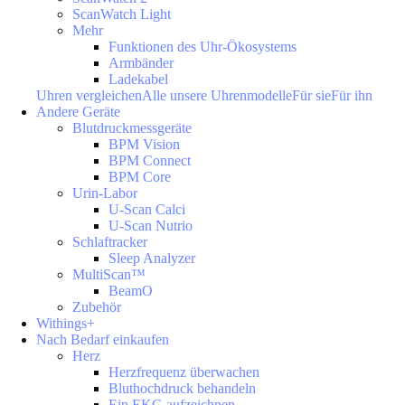
ScanWatch Light
Mehr
Funktionen des Uhr-Ökosystems
Armbänder
Ladekabel
Uhren vergleichen
Alle unsere Uhrenmodelle
Für sie
Für ihn
Andere Geräte
Blutdruckmessgeräte
BPM Vision
BPM Connect
BPM Core
Urin-Labor
U-Scan Calci
U-Scan Nutrio
Schlaftracker
Sleep Analyzer
MultiScan™
BeamO
Zubehör
Withings+
Nach Bedarf einkaufen
Herz
Herzfrequenz überwachen
Bluthochdruck behandeln
Ein EKG aufzeichnen