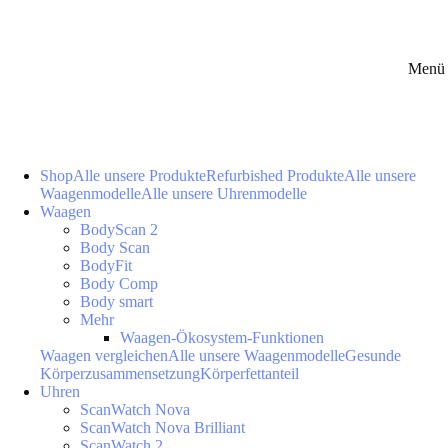
Menü 
Shop
Alle unsere Produkte
Refurbished Produkte
Alle unsere
Waagenmodelle
Alle unsere Uhrenmodelle
Waagen
BodyScan 2
Body Scan
BodyFit
Body Comp
Body smart
Mehr
Waagen-Ökosystem-Funktionen
Waagen vergleichen
Alle unsere Waagenmodelle
Gesunde
Körperzusammensetzung
Körperfettanteil
Uhren
ScanWatch Nova
ScanWatch Nova Brilliant
ScanWatch 2