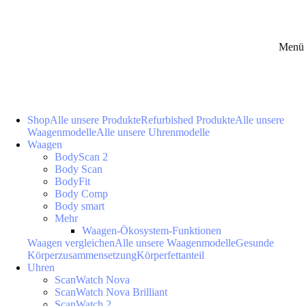
Menü 
Shop
Alle unsere Produkte
Refurbished Produkte
Alle unsere
Waagenmodelle
Alle unsere Uhrenmodelle
Waagen
BodyScan 2
Body Scan
BodyFit
Body Comp
Body smart
Mehr
Waagen-Ökosystem-Funktionen
Waagen vergleichen
Alle unsere Waagenmodelle
Gesunde
Körperzusammensetzung
Körperfettanteil
Uhren
ScanWatch Nova
ScanWatch Nova Brilliant
ScanWatch 2