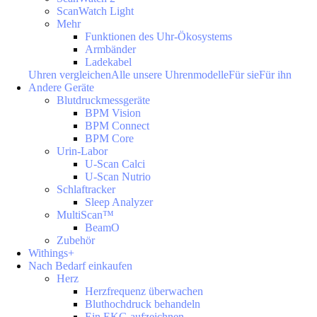
ScanWatch Light
Mehr
Funktionen des Uhr-Ökosystems
Armbänder
Ladekabel
Uhren vergleichen
Alle unsere Uhrenmodelle
Für sie
Für ihn
Andere Geräte
Blutdruckmessgeräte
BPM Vision
BPM Connect
BPM Core
Urin-Labor
U-Scan Calci
U-Scan Nutrio
Schlaftracker
Sleep Analyzer
MultiScan™
BeamO
Zubehör
Withings+
Nach Bedarf einkaufen
Herz
Herzfrequenz überwachen
Bluthochdruck behandeln
Ein EKG aufzeichnen