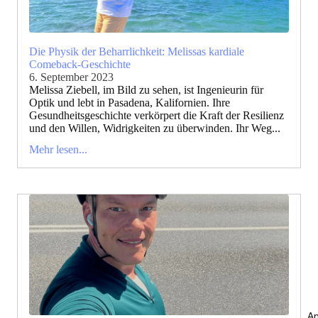
Die Physik der Beharrlichkeit: Melissas kardiale
Comeback-Geschichte
6. September 2023
Melissa Ziebell, im Bild zu sehen, ist Ingenieurin für
Optik und lebt in Pasadena, Kalifornien. Ihre
Gesundheitsgeschichte verkörpert die Kraft der Resilienz
und den Willen, Widrigkeiten zu überwinden. Ihr Weg...
Mehr lesen...
An