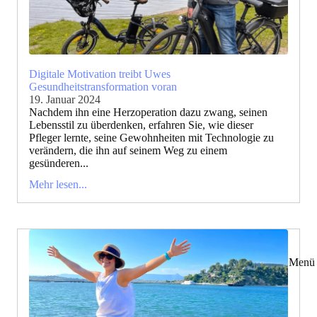
Digitale Motivation treibt Uwes
Gesundheitstransformation voran
19. Januar 2024
Nachdem ihn eine Herzoperation dazu zwang, seinen
Lebensstil zu überdenken, erfahren Sie, wie dieser
Pfleger lernte, seine Gewohnheiten mit Technologie zu
verändern, die ihn auf seinem Weg zu einem
gesünderen...
Mehr lesen...
Menü 