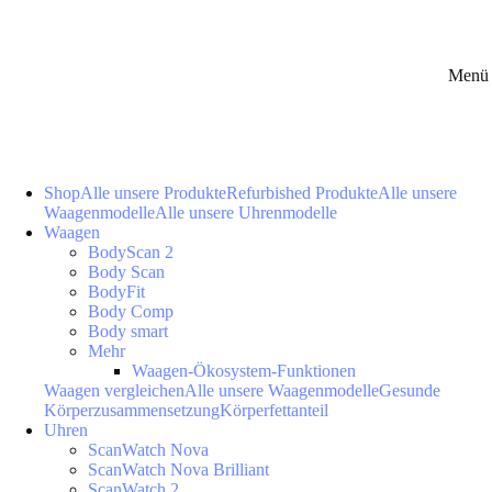
Menü 
Shop
Alle unsere Produkte
Refurbished Produkte
Alle unsere
Waagenmodelle
Alle unsere Uhrenmodelle
Waagen
BodyScan 2
Body Scan
BodyFit
Body Comp
Body smart
Mehr
Waagen-Ökosystem-Funktionen
Waagen vergleichen
Alle unsere Waagenmodelle
Gesunde
Körperzusammensetzung
Körperfettanteil
Uhren
ScanWatch Nova
ScanWatch Nova Brilliant
ScanWatch 2