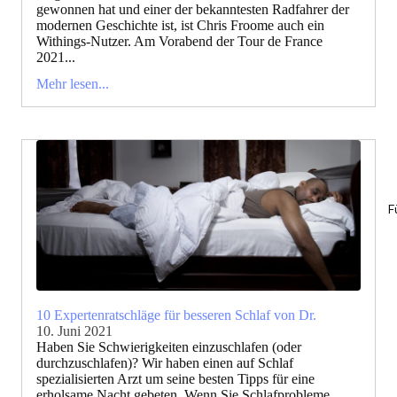
gewonnen hat und einer der bekanntesten Radfahrer der
modernen Geschichte ist, ist Chris Froome auch ein
Withings-Nutzer. Am Vorabend der Tour de France
2021...
Mehr lesen...
F
10 Expertenratschläge für besseren Schlaf von Dr.
10. Juni 2021
Haben Sie Schwierigkeiten einzuschlafen (oder
durchzuschlafen)? Wir haben einen auf Schlaf
spezialisierten Arzt um seine besten Tipps für eine
erholsame Nacht gebeten. Wenn Sie Schlafprobleme