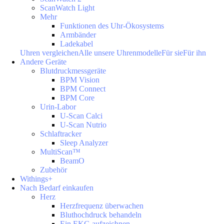
ScanWatch Light
Mehr
Funktionen des Uhr-Ökosystems
Armbänder
Ladekabel
Uhren vergleichen
Alle unsere Uhrenmodelle
Für sie
Für ihn
Andere Geräte
Blutdruckmessgeräte
BPM Vision
BPM Connect
BPM Core
Urin-Labor
U-Scan Calci
U-Scan Nutrio
Schlaftracker
Sleep Analyzer
MultiScan™
BeamO
Zubehör
Withings+
Nach Bedarf einkaufen
Herz
Herzfrequenz überwachen
Bluthochdruck behandeln
Ein EKG aufzeichnen