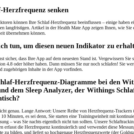
f-Herzfrequenz senken
aktoren können Ihre Schlaf-Herzfrequenz beeinflussen – einige haben ei
nen langfristigen. Artikel in der Health Mate App zeigen Ihnen, wie Sie 
eit übernehmen können.
ch tun, um diesen neuen Indikator zu erhal
hst sicher, dass Ihre App auf dem neuesten Stand ist. Vergewissern Sie s
ion 4.8 oder höher haben. Dann müssen Sie nur noch schlafen! Sie w
d zugehörigen Inhalte in der App vorfinden.
chlaf-Herzfrequenz-Diagramme bei den Wit
nd dem Sleep Analyzer, der Withings Schla
ntisch?
icht genau. Lange Antwort: Unsere Reihe von Herzfrequenz-Trackern 
10 Minuten, es sei denn, Sie starten eine Trainingseinheit mit kontinuie
ng – was Sie nachts eigentlich nicht tun sollten. Unsere Schlaftracki
en erfasst die Herzfrequenz kontinuierlich und verwendet diese Messu
e zu bilden, und liefert so hochgenaue Herzfrequenzwerte (der Goldst