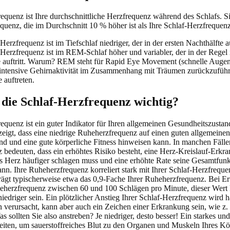
equenz ist Ihre durchschnittliche Herzfrequenz während des Schlafs. Sie
quenz, die im Durchschnitt 10 % höher ist als Ihre Schlaf-Herzfrequenz
Herzfrequenz ist im Tiefschlaf niedriger, der in der ersten Nachthälfte auf
Herzfrequenz ist im REM-Schlaf höher und variabler, der in der Regel 
e auftritt. Warum? REM steht für Rapid Eye Movement (schnelle Aug
 intensive Gehirnaktivität im Zusammenhang mit Träumen zurückzuführe
 auftreten.
die Schlaf-Herzfrequenz wichtig?
equenz ist ein guter Indikator für Ihren allgemeinen Gesundheitszusta
eigt, dass eine niedrige Ruheherzfrequenz auf einen guten allgemeinen
nd und eine gute körperliche Fitness hinweisen kann. In manchen Fäll
bedeuten, dass ein erhöhtes Risiko besteht, eine Herz-Kreislauf-Erkr
s Herz häufiger schlagen muss und eine erhöhte Rate seine Gesamtfunk
ann. Ihre Ruheherzfrequenz korreliert stark mit Ihrer Schlaf-Herzfrequen
rägt typischerweise etwa das 0,9-Fache Ihrer Ruheherzfrequenz. Bei E
eherzfrequenz zwischen 60 und 100 Schlägen pro Minute, dieser Wert 
niedriger sein. Ein plötzlicher Anstieg Ihrer Schlaf-Herzfrequenz wird 
n verursacht, kann aber auch ein Zeichen einer Erkrankung sein, wie z.
as sollten Sie also anstreben? Je niedriger, desto besser! Ein starkes u
eiten, um sauerstoffreiches Blut zu den Organen und Muskeln Ihres K