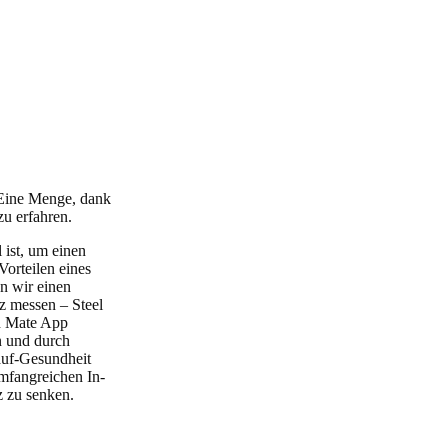
 Eine Menge, dank
u erfahren.
 ist, um einen
Vorteilen eines
en wir einen
z messen – Steel
th Mate App
n und durch
auf-Gesundheit
umfangreichen In-
z zu senken.