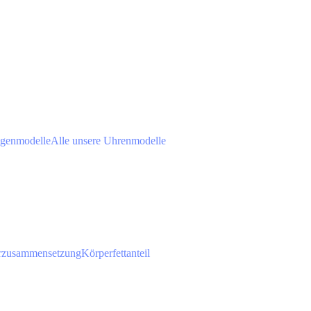
agenmodelle
Alle unsere Uhrenmodelle
rzusammensetzung
Körperfettanteil