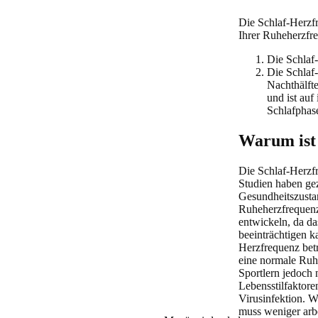
Die Schlaf-Herzfr
Ihrer Ruheherzfre
Die Schlaf-
Die Schlaf-
Nachthälft
und ist auf
Schlafphase
Warum ist 
Die Schlaf-Herzfr
Studien haben gez
Gesundheitszusta
Ruheherzfrequenz 
entwickeln, da da
beeinträchtigen k
Herzfrequenz bet
eine normale Ruh
Sportlern jedoch 
Lebensstilfaktore
Virusinfektion. W
muss weniger arb