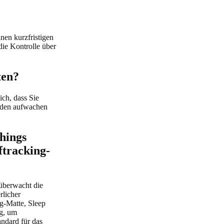
nen kurzfristigen
die Kontrolle über
ten?
ich, dass Sie
erden aufwachen
hings
ftracking-
überwacht die
rlicher
ng-Matte, Sleep
ng, um
andard für das