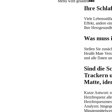
Menü wird geladen
Ihre Schla
Viele Lebensstilf
Effekt, andere ei
Ihre Herzgesundh
Was muss i
Stellen Sie zunäc
Health Mate Vers
und alle Daten un
Sind die S
Trackern u
Matte, ide
Kurze Antwort: n
Herzfrequenz alle 
Herzfrequenzmessu
Analyzer, hingeg
Minutenmittelwert