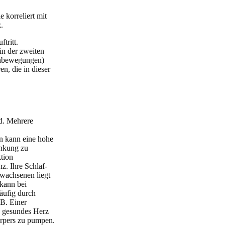
 korreliert mit
.
tritt.
in der zweiten
enbewegungen)
n, die in dieser
nd. Mehrere
en kann eine hohe
ankung zu
tion
z. Ihre Schlaf-
rwachsenen liegt
kann bei
häufig durch
 B. Einer
nd gesundes Herz
örpers zu pumpen.