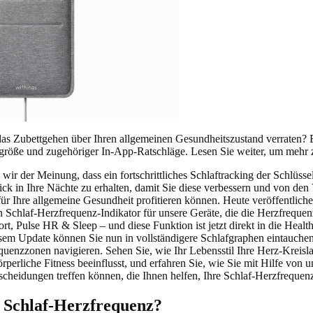
as Zubettgehen über Ihren allgemeinen Gesundheitszustand verraten?
größe und zugehöriger In-App-Ratschläge. Lesen Sie weiter, um mehr z
wir der Meinung, dass ein fortschrittliches Schlaftracking der Schlüssel
lick in Ihre Nächte zu erhalten, damit Sie diese verbessern und von den 
für Ihre allgemeine Gesundheit profitieren können. Heute veröffentlich
 Schlaf-Herzfrequenz-Indikator für unsere Geräte, die die Herzfrequen
t, Pulse HR & Sleep – und diese Funktion ist jetzt direkt in die Heal
iesem Update können Sie nun in vollständigere Schlafgraphen eintauche
uenzzonen navigieren. Sehen Sie, wie Ihr Lebensstil Ihre Herz-Kreisl
rperliche Fitness beeinflusst, und erfahren Sie, wie Sie mit Hilfe von 
cheidungen treffen können, die Ihnen helfen, Ihre Schlaf-Herzfrequen
e Schlaf-Herzfrequenz?