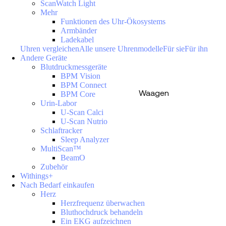
ScanWatch Light
Mehr
Funktionen des Uhr-Ökosystems
Armbänder
Ladekabel
Uhren vergleichen
Alle unsere Uhrenmodelle
Für sie
Für ihn
Andere Geräte
Blutdruckmessgeräte
BPM Vision
BPM Connect
Waagen
BPM Core
Urin-Labor
U-Scan Calci
U-Scan Nutrio
Schlaftracker
Sleep Analyzer
MultiScan™
BeamO
Zubehör
Withings+
Nach Bedarf einkaufen
Herz
Herzfrequenz überwachen
Bluthochdruck behandeln
Ein EKG aufzeichnen