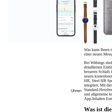
Was kann Ihnen d
einer neuen Mess
Bei Withings sind 
detaillierten Einb
besseren Schlafs 
neuen kostenlosen
HR, Steel HR Spor
integriert. Mit d
Standard-Herzfreq
Uhren
und allgemeine kö
App-Inhalten Ents
Was ist di