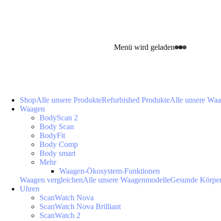
Menü wird geladen
Shop
Alle unsere Produkte
Refurbished Produkte
Alle unsere Wa
Waagen
BodyScan 2
Body Scan
BodyFit
Body Comp
Body smart
Mehr
Waagen-Ökosystem-Funktionen
Waagen vergleichen
Alle unsere Waagenmodelle
Gesunde Körpe
Uhren
ScanWatch Nova
ScanWatch Nova Brilliant
ScanWatch 2