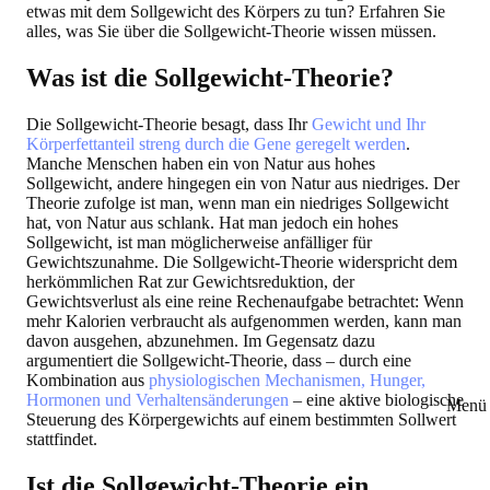
etwas mit dem Sollgewicht des Körpers zu tun? Erfahren Sie
alles, was Sie über die Sollgewicht-Theorie wissen müssen.
Was ist die Sollgewicht-Theorie?
Die Sollgewicht-Theorie besagt, dass Ihr
Gewicht und Ihr
Körperfettanteil streng durch die Gene geregelt werden
.
Manche Menschen haben ein von Natur aus hohes
Sollgewicht, andere hingegen ein von Natur aus niedriges. Der
Theorie zufolge ist man, wenn man ein niedriges Sollgewicht
hat, von Natur aus schlank. Hat man jedoch ein hohes
Sollgewicht, ist man möglicherweise anfälliger für
Gewichtszunahme. Die Sollgewicht-Theorie widerspricht dem
herkömmlichen Rat zur Gewichtsreduktion, der
Gewichtsverlust als eine reine Rechenaufgabe betrachtet: Wenn
mehr Kalorien verbraucht als aufgenommen werden, kann man
davon ausgehen, abzunehmen. Im Gegensatz dazu
argumentiert die Sollgewicht-Theorie, dass – durch eine
Kombination aus
physiologischen Mechanismen, Hunger,
Hormonen und Verhaltensänderungen
– eine aktive biologische
Menü 
Steuerung des Körpergewichts auf einem bestimmten Sollwert
stattfindet.
Ist die Sollgewicht-Theorie ein