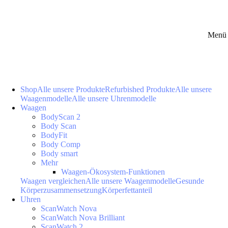
Menü 
Shop
Alle unsere Produkte
Refurbished Produkte
Alle unsere
Waagenmodelle
Alle unsere Uhrenmodelle
Waagen
BodyScan 2
Body Scan
BodyFit
Body Comp
Body smart
Mehr
Waagen-Ökosystem-Funktionen
Waagen vergleichen
Alle unsere Waagenmodelle
Gesunde
Körperzusammensetzung
Körperfettanteil
Uhren
ScanWatch Nova
ScanWatch Nova Brilliant
ScanWatch 2