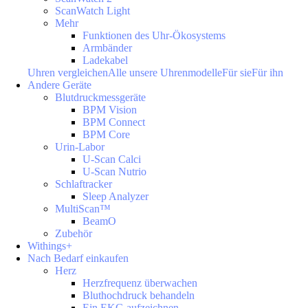
ScanWatch Light
Mehr
Funktionen des Uhr-Ökosystems
Armbänder
Ladekabel
Uhren vergleichen
Alle unsere Uhrenmodelle
Für sie
Für ihn
Andere Geräte
Blutdruckmessgeräte
BPM Vision
BPM Connect
BPM Core
Urin-Labor
U-Scan Calci
U-Scan Nutrio
Schlaftracker
Sleep Analyzer
MultiScan™
BeamO
Zubehör
Withings+
Nach Bedarf einkaufen
Herz
Herzfrequenz überwachen
Bluthochdruck behandeln
Ein EKG aufzeichnen