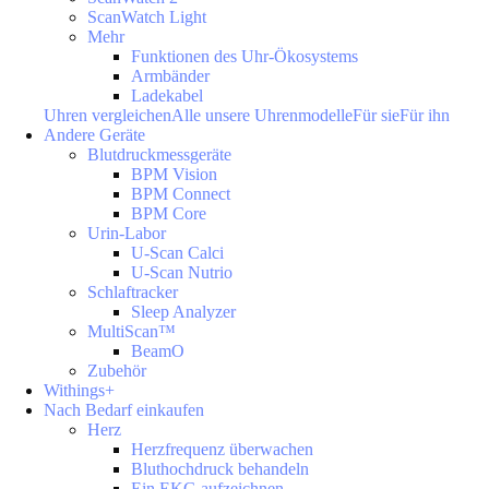
ScanWatch Light
Mehr
Funktionen des Uhr-Ökosystems
Armbänder
Ladekabel
Uhren vergleichen
Alle unsere Uhrenmodelle
Für sie
Für ihn
Andere Geräte
Blutdruckmessgeräte
BPM Vision
BPM Connect
BPM Core
Urin-Labor
U-Scan Calci
U-Scan Nutrio
Schlaftracker
Sleep Analyzer
MultiScan™
BeamO
Zubehör
Withings+
Nach Bedarf einkaufen
Herz
Herzfrequenz überwachen
Bluthochdruck behandeln
Ein EKG aufzeichnen