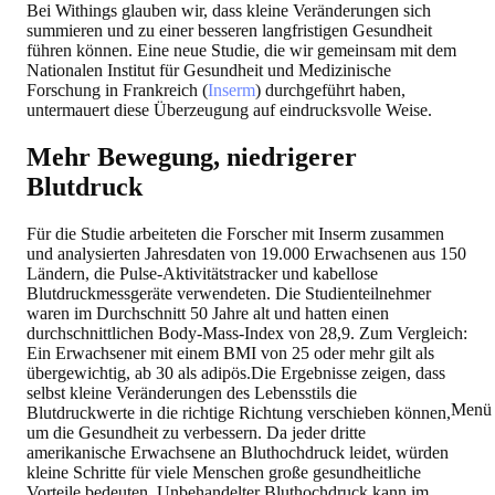
Bei Withings glauben wir, dass kleine Veränderungen sich
summieren und zu einer besseren langfristigen Gesundheit
führen können. Eine neue Studie, die wir gemeinsam mit dem
Nationalen Institut für Gesundheit und Medizinische
Forschung in Frankreich (
Inserm
) durchgeführt haben,
untermauert diese Überzeugung auf eindrucksvolle Weise.
Mehr Bewegung, niedrigerer
Blutdruck
Für die Studie arbeiteten die Forscher mit Inserm zusammen
und analysierten Jahresdaten von 19.000 Erwachsenen aus 150
Ländern, die Pulse-Aktivitätstracker und kabellose
Blutdruckmessgeräte verwendeten. Die Studienteilnehmer
waren im Durchschnitt 50 Jahre alt und hatten einen
durchschnittlichen Body-Mass-Index von 28,9. Zum Vergleich:
Ein Erwachsener mit einem BMI von 25 oder mehr gilt als
übergewichtig, ab 30 als adipös.Die Ergebnisse zeigen, dass
selbst kleine Veränderungen des Lebensstils die
Menü 
Blutdruckwerte in die richtige Richtung verschieben können,
um die Gesundheit zu verbessern. Da jeder dritte
amerikanische Erwachsene an Bluthochdruck leidet, würden
kleine Schritte für viele Menschen große gesundheitliche
Vorteile bedeuten. Unbehandelter Bluthochdruck kann im