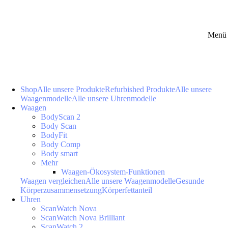
Menü 
Shop
Alle unsere Produkte
Refurbished Produkte
Alle unsere
Waagenmodelle
Alle unsere Uhrenmodelle
Waagen
BodyScan 2
Body Scan
BodyFit
Body Comp
Body smart
Mehr
Waagen-Ökosystem-Funktionen
Waagen vergleichen
Alle unsere Waagenmodelle
Gesunde
Körperzusammensetzung
Körperfettanteil
Uhren
ScanWatch Nova
ScanWatch Nova Brilliant
ScanWatch 2