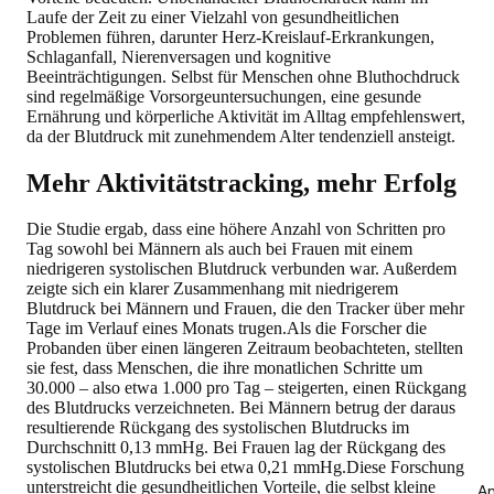
Laufe der Zeit zu einer Vielzahl von gesundheitlichen
Problemen führen, darunter Herz-Kreislauf-Erkrankungen,
Schlaganfall, Nierenversagen und kognitive
Beeinträchtigungen. Selbst für Menschen ohne Bluthochdruck
sind regelmäßige Vorsorgeuntersuchungen, eine gesunde
Ernährung und körperliche Aktivität im Alltag empfehlenswert,
da der Blutdruck mit zunehmendem Alter tendenziell ansteigt.
Mehr Aktivitätstracking, mehr Erfolg
Die Studie ergab, dass eine höhere Anzahl von Schritten pro
Tag sowohl bei Männern als auch bei Frauen mit einem
niedrigeren systolischen Blutdruck verbunden war. Außerdem
zeigte sich ein klarer Zusammenhang mit niedrigerem
Blutdruck bei Männern und Frauen, die den Tracker über mehr
Tage im Verlauf eines Monats trugen.Als die Forscher die
Probanden über einen längeren Zeitraum beobachteten, stellten
sie fest, dass Menschen, die ihre monatlichen Schritte um
30.000 – also etwa 1.000 pro Tag – steigerten, einen Rückgang
des Blutdrucks verzeichneten. Bei Männern betrug der daraus
resultierende Rückgang des systolischen Blutdrucks im
Durchschnitt 0,13 mmHg. Bei Frauen lag der Rückgang des
systolischen Blutdrucks bei etwa 0,21 mmHg.Diese Forschung
unterstreicht die gesundheitlichen Vorteile, die selbst kleine
An