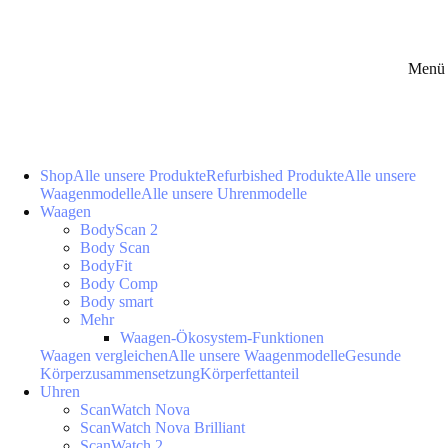
Menü 
Shop
Alle unsere Produkte
Refurbished Produkte
Alle unsere
Waagenmodelle
Alle unsere Uhrenmodelle
Waagen
BodyScan 2
Body Scan
BodyFit
Body Comp
Body smart
Mehr
Waagen-Ökosystem-Funktionen
Waagen vergleichen
Alle unsere Waagenmodelle
Gesunde
Körperzusammensetzung
Körperfettanteil
Uhren
ScanWatch Nova
ScanWatch Nova Brilliant
ScanWatch 2