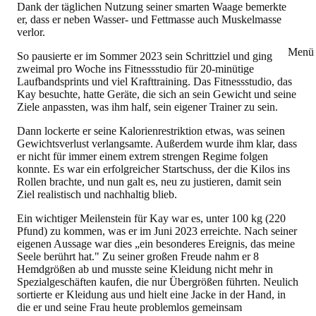
Dank der täglichen Nutzung seiner smarten Waage bemerkte
er, dass er neben Wasser- und Fettmasse auch Muskelmasse
verlor.
Menü 
So pausierte er im Sommer 2023 sein Schrittziel und ging
zweimal pro Woche ins Fitnessstudio für 20-minütige
Laufbandsprints und viel Krafttraining. Das Fitnessstudio, das
Kay besuchte, hatte Geräte, die sich an sein Gewicht und seine
Ziele anpassten, was ihm half, sein eigener Trainer zu sein.
Dann lockerte er seine Kalorienrestriktion etwas, was seinen
Gewichtsverlust verlangsamte. Außerdem wurde ihm klar, dass
er nicht für immer einem extrem strengen Regime folgen
konnte. Es war ein erfolgreicher Startschuss, der die Kilos ins
Rollen brachte, und nun galt es, neu zu justieren, damit sein
Ziel realistisch und nachhaltig blieb.
Ein wichtiger Meilenstein für Kay war es, unter 100 kg (220
Pfund) zu kommen, was er im Juni 2023 erreichte. Nach seiner
eigenen Aussage war dies „ein besonderes Ereignis, das meine
Seele berührt hat." Zu seiner großen Freude nahm er 8
Hemdgrößen ab und musste seine Kleidung nicht mehr in
Spezialgeschäften kaufen, die nur Übergrößen führten. Neulich
sortierte er Kleidung aus und hielt eine Jacke in der Hand, in
die er und seine Frau heute problemlos gemeinsam