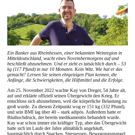
Ein Banker aus Rheinhessen, einer bekannten Weinregion in
Mitteldeutschland, wacht eines Novembermorgens auf und
beschließt abzunehmen. Und er zieht es tatsächlich durch – 53
kg (117 Pfund) in nur 10 Monaten. Kein Witz. Wie hat er das
gemacht? Lernen Sie seinen ehrgeizigen Plan kennen, die
Anfänge, die Schwierigkeiten, die Hilfsmittel und die Erfolge.
Am 25. November 2022 wachte Kay von Dreger, 54 Jahre alt,
auf und erklärte offiziell seinen Übergewicht den Krieg. Er
entschloss sich abzunehmen, weil die körperliche Belastung zu
groß wurde. Zu diesem Zeitpunkt wog er 151 kg (332 Pfund),
und sein BMI lag über 40 – stark adipös. Außerdem hatte er
Bluthochdruck, der bereits medikamentös behandelt wurde.
Kay war schon immer ein kräftiger Typ, aber das Übergewicht
hatte sich im Laufe der Jahre allmählich angehäuft,
hauptsächlich durch Snacken, Stressessen, Bewegungsmangel