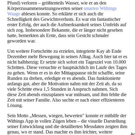
Pfund) verloren – größtenteils Wasser, wie er an den
Körperzusammensetzungswerten seiner
smarten Withings
Waage
ablesen konnte. So erklärte er sich auch die
Schnelligkeit des Gewichtsverlusts. Es war ein fantastischer
erster Erfolg, der auch die Aufmerksamkeit seines Umfelds auf
sich zog. Insbesondere Bekannte, die er länger nicht gesehen
hatte, bemerkten als Erste, dass sein Gesicht schmaler
geworden war.
Um weitere Fortschritte zu erzielen, integrierte Kay ab Ende
Dezember mehr Bewegung in seinen Alltag. Auch hier tat er es
nicht halbherzig: Er setzte sich sofort ein Tagesziel von 10.000
Schritten. Diese versuchte er hauptsächlich im Laufe des Tages
zu gehen. Wenn er es in der Mittagspause nicht schaffte, seine
Runden zu drehen, erledigte er es abends. Das funktionierte
anfangs gut, aber die Motivation nahm mit der Zeit ab, da so
viele Schritte etwa 1,5 Stunden in Anspruch nahmen. Sich
diese Zeit abends einzuplanen war mühsam, und ihm fehlte die
Zeit mit seiner Familie. Also suchte er nach einer effizienteren
Lösung.
Sein Motto „Messen, wiegen, bewerten" konnte er mithilfe der
Withings App in vollen Zügen leben – die visuelle Darstellung
seiner Entwicklung und die detaillierten Messdaten zeigten ihm
genau, wo er stand. Das machte es ihm leichter, weitere
An