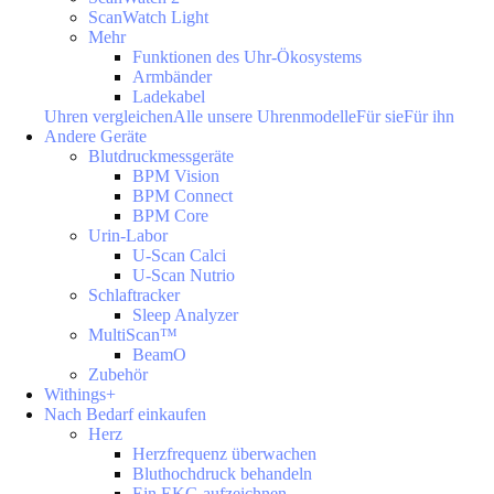
ScanWatch Light
Mehr
Funktionen des Uhr-Ökosystems
Armbänder
Ladekabel
Uhren vergleichen
Alle unsere Uhrenmodelle
Für sie
Für ihn
Andere Geräte
Blutdruckmessgeräte
BPM Vision
BPM Connect
BPM Core
Urin-Labor
U-Scan Calci
U-Scan Nutrio
Schlaftracker
Sleep Analyzer
MultiScan™
BeamO
Zubehör
Withings+
Nach Bedarf einkaufen
Herz
Herzfrequenz überwachen
Bluthochdruck behandeln
Ein EKG aufzeichnen