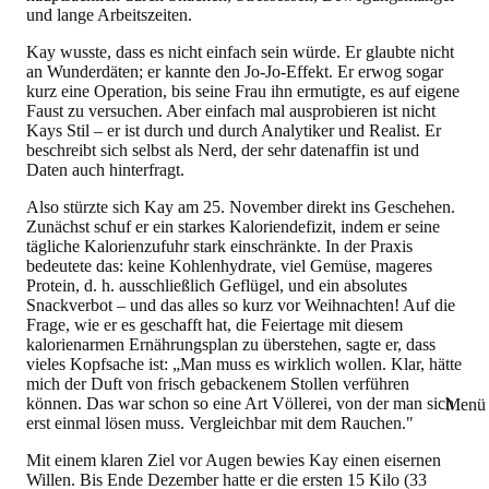
und lange Arbeitszeiten.
Kay wusste, dass es nicht einfach sein würde. Er glaubte nicht
an Wunderdäten; er kannte den Jo-Jo-Effekt. Er erwog sogar
kurz eine Operation, bis seine Frau ihn ermutigte, es auf eigene
Faust zu versuchen. Aber einfach mal ausprobieren ist nicht
Kays Stil – er ist durch und durch Analytiker und Realist. Er
beschreibt sich selbst als Nerd, der sehr datenaffin ist und
Daten auch hinterfragt.
Also stürzte sich Kay am 25. November direkt ins Geschehen.
Zunächst schuf er ein starkes Kaloriendefizit, indem er seine
tägliche Kalorienzufuhr stark einschränkte. In der Praxis
bedeutete das: keine Kohlenhydrate, viel Gemüse, mageres
Protein, d. h. ausschließlich Geflügel, und ein absolutes
Snackverbot – und das alles so kurz vor Weihnachten! Auf die
Frage, wie er es geschafft hat, die Feiertage mit diesem
kalorienarmen Ernährungsplan zu überstehen, sagte er, dass
vieles Kopfsache ist: „Man muss es wirklich wollen. Klar, hätte
mich der Duft von frisch gebackenem Stollen verführen
können. Das war schon so eine Art Völlerei, von der man sich
Menü 
erst einmal lösen muss. Vergleichbar mit dem Rauchen."
Mit einem klaren Ziel vor Augen bewies Kay einen eisernen
Willen. Bis Ende Dezember hatte er die ersten 15 Kilo (33