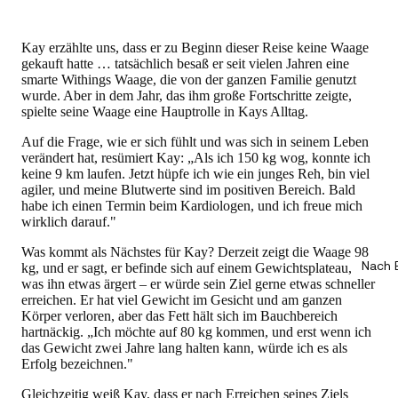
Kay erzählte uns, dass er zu Beginn dieser Reise keine Waage
gekauft hatte … tatsächlich besaß er seit vielen Jahren eine
smarte Withings Waage, die von der ganzen Familie genutzt
wurde. Aber in dem Jahr, das ihm große Fortschritte zeigte,
spielte seine Waage eine Hauptrolle in Kays Alltag.
Auf die Frage, wie er sich fühlt und was sich in seinem Leben
verändert hat, resümiert Kay: „Als ich 150 kg wog, konnte ich
keine 9 km laufen. Jetzt hüpfe ich wie ein junges Reh, bin viel
agiler, und meine Blutwerte sind im positiven Bereich. Bald
habe ich einen Termin beim Kardiologen, und ich freue mich
wirklich darauf."
Was kommt als Nächstes für Kay? Derzeit zeigt die Waage 98
Nach 
kg, und er sagt, er befinde sich auf einem Gewichtsplateau,
was ihn etwas ärgert – er würde sein Ziel gerne etwas schneller
erreichen. Er hat viel Gewicht im Gesicht und am ganzen
Körper verloren, aber das Fett hält sich im Bauchbereich
hartnäckig. „Ich möchte auf 80 kg kommen, und erst wenn ich
das Gewicht zwei Jahre lang halten kann, würde ich es als
Erfolg bezeichnen."
Gleichzeitig weiß Kay, dass er nach Erreichen seines Ziels