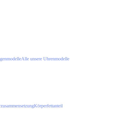
agenmodelle
Alle unsere Uhrenmodelle
rzusammensetzung
Körperfettanteil