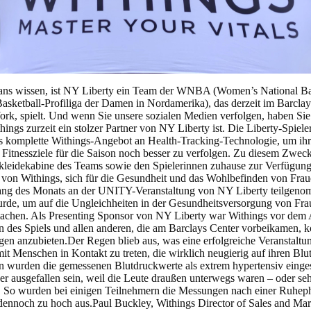
ans wissen, ist NY Liberty ein Team der WNBA (Women’s National Ba
Basketball-Profiliga der Damen in Nordamerika), das derzeit im Barclay
k, spielt. Und wenn Sie unsere sozialen Medien verfolgen, haben Sie 
hings zurzeit ein stolzer Partner von NY Liberty ist. Die Liberty-Spiele
as komplette Withings-Angebot an Health-Tracking-Technologie, um ih
Fitnessziele für die Saison noch besser zu verfolgen. Zu diesem Zwec
leidekabine des Teams sowie den Spielerinnen zuhause zur Verfügung g
von Withings, sich für die Gesundheit und das Wohlbefinden von Frau
ang des Monats an der UNITY-Veranstaltung von NY Liberty teilgenom
rde, um auf die Ungleichheiten in der Gesundheitsversorgung von Fra
chen. Als Presenting Sponsor von NY Liberty war Withings vor dem A
 des Spiels und allen anderen, die am Barclays Center vorbeikamen, k
en anzubieten.Der Regen blieb aus, was eine erfolgreiche Veranstaltu
it Menschen in Kontakt zu treten, die wirklich neugierig auf ihren Blu
n wurden die gemessenen Blutdruckwerte als extrem hypertensiv einges
 ausgefallen sein, weil die Leute draußen unterwegs waren – oder seh
. So wurden bei einigen Teilnehmern die Messungen nach einer Ruheph
 dennoch zu hoch aus.Paul Buckley, Withings Director of Sales and Ma