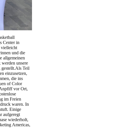
sketball
s Center in
vielleicht
rinnen und die
re allgemeinen
k werden unsere
estellt.Als Teil
en einzusetzen,
men, die ins
uen of Color
npfiff vor Ort,
ostenlose
ng im Freien
tdruck waren. In
tuft. Einige
r aufgeregt
ase wiederholt,
rketing Americas,