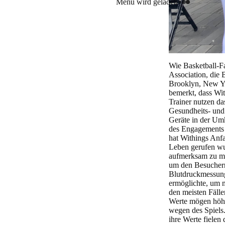
Menü wird geladen
Wie Basketball-F
Association, die 
Brooklyn, New Yor
bemerkt, dass Wit
Trainer nutzen d
Gesundheits- und 
Geräte in der Umk
des Engagements 
hat Withings Anf
Leben gerufen wu
aufmerksam zu ma
um den Besuchern
Blutdruckmessung
ermöglichte, um m
den meisten Fälle
Werte mögen höher
wegen des Spiels
ihre Werte fielen