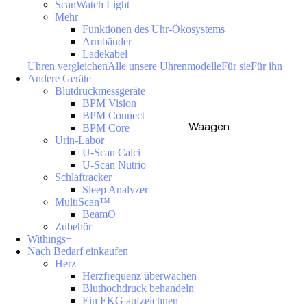
ScanWatch Light
Mehr
Funktionen des Uhr-Ökosystems
Armbänder
Ladekabel
Uhren vergleichen
Alle unsere Uhrenmodelle
Für sie
Für ihn
Andere Geräte
Blutdruckmessgeräte
BPM Vision
BPM Connect
Waagen
BPM Core
Urin-Labor
U-Scan Calci
U-Scan Nutrio
Schlaftracker
Sleep Analyzer
MultiScan™
BeamO
Zubehör
Withings+
Nach Bedarf einkaufen
Herz
Herzfrequenz überwachen
Bluthochdruck behandeln
Ein EKG aufzeichnen