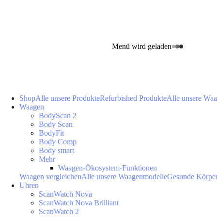
Menü wird geladen
Shop
Alle unsere Produkte
Refurbished Produkte
Alle unsere Wa
Waagen
BodyScan 2
Body Scan
BodyFit
Body Comp
Body smart
Mehr
Waagen-Ökosystem-Funktionen
Waagen vergleichen
Alle unsere Waagenmodelle
Gesunde Körpe
Uhren
ScanWatch Nova
ScanWatch Nova Brilliant
ScanWatch 2