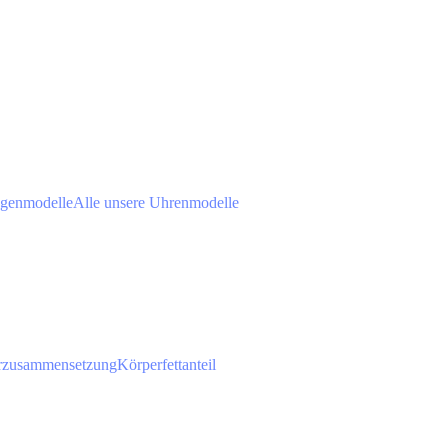
agenmodelle
Alle unsere Uhrenmodelle
rzusammensetzung
Körperfettanteil