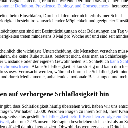
laflosigkeit sprechen, brauchen wir eine Definition davon, daher habe
somnia: Definition, Prevalence, Etiology, and Consequences
" herange
eiten beim Einschlafen, Durchschlafen oder nicht erholsamer Schlaf
ierigkeit besteht trotz ausreichender Möglichkeit und geeigneter Ums
nträchtigungen sind mit Beeinträchtigungen oder Belastungen am Tag 
erigkeiten treten mindestens 3 Mal pro Woche auf und sind seit minde
cheinlich die wichtigste Unterscheidung, die Menschen verstehen müsse
fen, die keine Ruhe zulässt, bedeutet nicht, dass man an Schlaflosigke
er Umstände oder der eigenen Gewohnheiten ist. Schließlich
kann Schl
r chronisch sein
. Akute Schlaflosigkeit ist kurzfristig und kann durch 
stress usw. Verursacht werden, während chronische Schlaflosigkeit min
und durch Medikamente, anhaltende emotionale Belastungen und mehr
en auf verborgene Schlaflosigkeit hin
r gibt, dass Schlaflosigkeit häufig übersehen wird, haben wir uns ents
ragen. Wir haben 12.000 Personen Fragen zu ihrem Schlaf, ihrer Kra
sigkeitsstatus gestellt.
Schlaflosigkeit betrifft Berichten zufolge ein Dri
tweit
, aber nur 22 % unserer Befragten beschrieben sich selbst als an Sc
n offiziell damit diagnostiziert. Obwohl das weniger als ein Drittel ist,