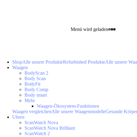
Menü wird geladen
Shop
Alle unsere Produkte
Refurbished Produkte
Alle unsere Wa
Waagen
BodyScan 2
Body Scan
BodyFit
Body Comp
Body smart
Mehr
Waagen-Ökosystem-Funktionen
Waagen vergleichen
Alle unsere Waagenmodelle
Gesunde Körpe
Uhren
ScanWatch Nova
ScanWatch Nova Brilliant
ScanWatch 2