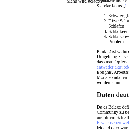
Wenn wir über Sch
Menü wird geladen
Standards aus „
In
Schwierigk
Diese Schw
Schlafen
Schlafbeei
Schlafschwi
Problem
Punkt 2 ist wahrs
Umgebung zu schla
dass man Opfer d
entweder akut ode
Ereignis, Arbeits
Monate andauern 
werden kann.
Daten deut
Da es Belege dafü
Community zu bef
und ihrem Schlaflo
Erwachsenen wel
leidend oder wurde