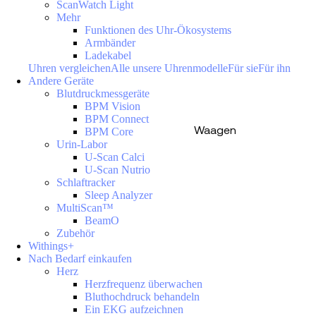
ScanWatch Light
Mehr
Funktionen des Uhr-Ökosystems
Armbänder
Ladekabel
Uhren vergleichen
Alle unsere Uhrenmodelle
Für sie
Für ihn
Andere Geräte
Blutdruckmessgeräte
BPM Vision
BPM Connect
Waagen
BPM Core
Urin-Labor
U-Scan Calci
U-Scan Nutrio
Schlaftracker
Sleep Analyzer
MultiScan™
BeamO
Zubehör
Withings+
Nach Bedarf einkaufen
Herz
Herzfrequenz überwachen
Bluthochdruck behandeln
Ein EKG aufzeichnen