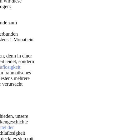
n wir diese
zogen:
tände zum
verbunden
stens 1 Monat ein
n, denn in einer
it leidet, sondern
aflosigkeit
ein traumatisches
destens mehrere
 verursacht
chieden, unsere
nkengeschichte
ttel der
hlaflosigkeit
 deckt es sich mit