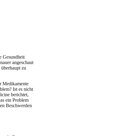
ie Gesundheit
enauer angeschaut
s überhaupt zu
er Medikamente
blem? Ist es nicht
cine berichtet,
was ein Problem
ichen Beschwerden