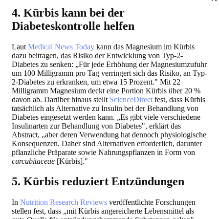
4. Kürbis kann bei der
Diabeteskontrolle helfen
Laut
Medical News Today
kann das Magnesium im Kürbis
dazu beitragen, das Risiko der Entwicklung von Typ-2-
Diabetes zu senken: „Für jede Erhöhung der Magnesiumzufuhr
um 100 Milligramm pro Tag verringert sich das Risiko, an Typ-
2-Diabetes zu erkranken, um etwa 15 Prozent." Mit 22
Milligramm Magnesium deckt eine Portion Kürbis über 20 %
davon ab. Darüber hinaus stellt
ScienceDirect
fest, dass Kürbis
tatsächlich als Alternative zu Insulin bei der Behandlung von
Diabetes eingesetzt werden kann. „Es gibt viele verschiedene
Insulinarten zur Behandlung von Diabetes", erklärt das
Abstract, „aber deren Verwendung hat dennoch physiologische
Konsequenzen. Daher sind Alternativen erforderlich, darunter
pflanzliche Präparate sowie Nahrungspflanzen in Form von
cu
rcubitaceae
[Kürbis]."
5. Kürbis reduziert Entzündungen
In
Nutrition Research Reviews
veröffentlichte Forschungen
stellen fest, dass „mit Kürbis angereicherte Lebensmittel als