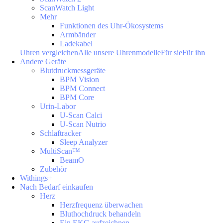
ScanWatch Light
Mehr
Funktionen des Uhr-Ökosystems
Armbänder
Ladekabel
Uhren vergleichen
Alle unsere Uhrenmodelle
Für sie
Für ihn
Andere Geräte
Blutdruckmessgeräte
BPM Vision
BPM Connect
BPM Core
Urin-Labor
U-Scan Calci
U-Scan Nutrio
Schlaftracker
Sleep Analyzer
MultiScan™
BeamO
Zubehör
Withings+
Nach Bedarf einkaufen
Herz
Herzfrequenz überwachen
Bluthochdruck behandeln
Ein EKG aufzeichnen