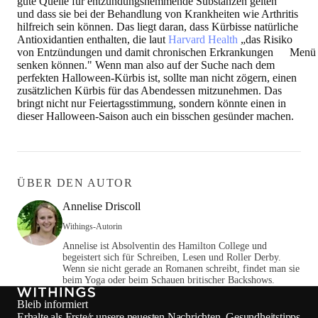
gute Quelle für entzündungshemmende Substanzen gelten"
und dass sie bei der Behandlung von Krankheiten wie Arthritis
hilfreich sein können. Das liegt daran, dass Kürbisse natürliche
Antioxidantien enthalten, die laut
Harvard Health
„das Risiko
Menü 
von Entzündungen und damit chronischen Erkrankungen
senken können." Wenn man also auf der Suche nach dem
perfekten Halloween-Kürbis ist, sollte man nicht zögern, einen
zusätzlichen Kürbis für das Abendessen mitzunehmen. Das
bringt nicht nur Feiertagsstimmung, sondern könnte einen in
dieser Halloween-Saison auch ein bisschen gesünder machen.
ÜBER DEN AUTOR
Annelise Driscoll
Withings-Autorin
Annelise ist Absolventin des Hamilton College und
begeistert sich für Schreiben, Lesen und Roller Derby.
Wenn sie nicht gerade an Romanen schreibt, findet man sie
beim Yoga oder beim Schauen britischer Backshows.
Bleib informiert
Erhalte als Erste/r unsere neuesten Nachrichten, Gesundheitstipps