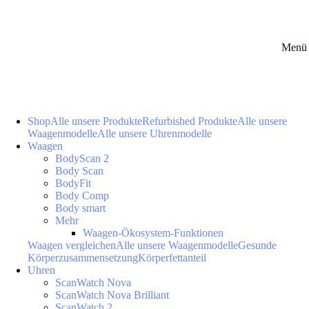
Menü 
Shop
Alle unsere Produkte
Refurbished Produkte
Alle unsere
Waagenmodelle
Alle unsere Uhrenmodelle
Waagen
BodyScan 2
Body Scan
BodyFit
Body Comp
Body smart
Mehr
Waagen-Ökosystem-Funktionen
Waagen vergleichen
Alle unsere Waagenmodelle
Gesunde
Körperzusammensetzung
Körperfettanteil
Uhren
ScanWatch Nova
ScanWatch Nova Brilliant
ScanWatch 2