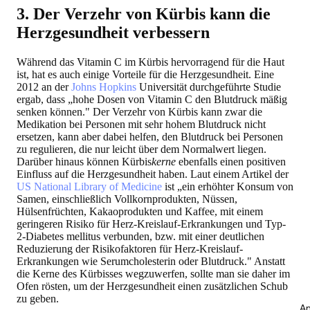
3. Der Verzehr von Kürbis kann die
Herzgesundheit verbessern
Während das Vitamin C im Kürbis hervorragend für die Haut
ist, hat es auch einige Vorteile für die Herzgesundheit. Eine
2012 an der
Johns Hopkins
Universität durchgeführte Studie
ergab, dass „hohe Dosen von Vitamin C den Blutdruck mäßig
senken können." Der Verzehr von Kürbis kann zwar die
Medikation bei Personen mit sehr hohem Blutdruck nicht
ersetzen, kann aber dabei helfen, den Blutdruck bei Personen
zu regulieren, die nur leicht über dem Normalwert liegen.
Darüber hinaus können Kürbis
kerne
ebenfalls einen positiven
Einfluss auf die Herzgesundheit haben. Laut einem Artikel der
US National Library of Medicine
ist „ein erhöhter Konsum von
Samen, einschließlich Vollkornprodukten, Nüssen,
Hülsenfrüchten, Kakaoprodukten und Kaffee, mit einem
geringeren Risiko für Herz-Kreislauf-Erkrankungen und Typ-
2-Diabetes mellitus verbunden, bzw. mit einer deutlichen
Reduzierung der Risikofaktoren für Herz-Kreislauf-
Erkrankungen wie Serumcholesterin oder Blutdruck." Anstatt
die Kerne des Kürbisses wegzuwerfen, sollte man sie daher im
Ofen rösten, um der Herzgesundheit einen zusätzlichen Schub
zu geben.
An