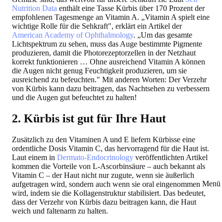
Nutrition Data
enthält eine Tasse Kürbis über 170 Prozent der
empfohlenen Tagesmenge an Vitamin A. „Vitamin A spielt eine
wichtige Rolle für die Sehkraft", erklärt ein Artikel der
American Academy of Ophthalmology
. „Um das gesamte
Lichtspektrum zu sehen, muss das Auge bestimmte Pigmente
produzieren, damit die Photorezeptorzellen in der Netzhaut
korrekt funktionieren … Ohne ausreichend Vitamin A können
die Augen nicht genug Feuchtigkeit produzieren, um sie
ausreichend zu befeuchten." Mit anderen Worten: Der Verzehr
von Kürbis kann dazu beitragen, das Nachtsehen zu verbessern
und die Augen gut befeuchtet zu halten!
2. Kürbis ist gut für Ihre Haut
Zusätzlich zu den Vitaminen A und E liefern Kürbisse eine
ordentliche Dosis Vitamin C, das hervorragend für die Haut ist.
Laut einem in
Dermato-Endocrinology
veröffentlichten Artikel
kommen die Vorteile von L-Ascorbinsäure – auch bekannt als
Vitamin C – der Haut nicht nur zugute, wenn sie äußerlich
Menü 
aufgetragen wird, sondern auch wenn sie oral eingenommen
wird, indem sie die Kollagenstruktur stabilisiert. Das bedeutet,
dass der Verzehr von Kürbis dazu beitragen kann, die Haut
weich und faltenarm zu halten.