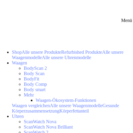
Menü 
Shop
Alle unsere Produkte
Refurbished Produkte
Alle unsere
Waagenmodelle
Alle unsere Uhrenmodelle
Waagen
BodyScan 2
Body Scan
BodyFit
Body Comp
Body smart
Mehr
Waagen-Ökosystem-Funktionen
Waagen vergleichen
Alle unsere Waagenmodelle
Gesunde
Körperzusammensetzung
Körperfettanteil
Uhren
ScanWatch Nova
ScanWatch Nova Brilliant
ScanWatch 2