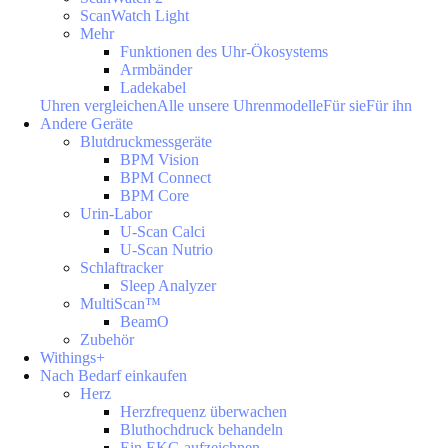
ScanWatch Light
Mehr
Funktionen des Uhr-Ökosystems
Armbänder
Ladekabel
Uhren vergleichen
Alle unsere Uhrenmodelle
Für sie
Für ihn
Andere Geräte
Blutdruckmessgeräte
BPM Vision
BPM Connect
BPM Core
Urin-Labor
U-Scan Calci
U-Scan Nutrio
Schlaftracker
Sleep Analyzer
MultiScan™
BeamO
Zubehör
Withings+
Nach Bedarf einkaufen
Herz
Herzfrequenz überwachen
Bluthochdruck behandeln
Ein EKG aufzeichnen