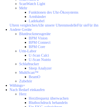
ScanWatch Light
Mehr
Funktionen des Uhr-Ökosystems
Armbänder
Ladekabel
Uhren vergleichen
Alle unsere Uhrenmodelle
Für sie
Für ihn
Andere Geräte
Blutdruckmessgeräte
BPM Vision
BPM Connect
BPM Core
Urin-Labor
U-Scan Calci
U-Scan Nutrio
Schlaftracker
Sleep Analyzer
MultiScan™
BeamO
Zubehör
Withings+
Nach Bedarf einkaufen
Herz
Herzfrequenz überwachen
Bluthochdruck behandeln
Ein EKG aufzeichnen