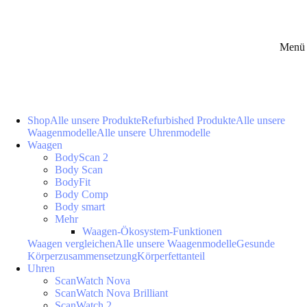
Menü 
Shop
Alle unsere Produkte
Refurbished Produkte
Alle unsere
Waagenmodelle
Alle unsere Uhrenmodelle
Waagen
BodyScan 2
Body Scan
BodyFit
Body Comp
Body smart
Mehr
Waagen-Ökosystem-Funktionen
Waagen vergleichen
Alle unsere Waagenmodelle
Gesunde
Körperzusammensetzung
Körperfettanteil
Uhren
ScanWatch Nova
ScanWatch Nova Brilliant
ScanWatch 2