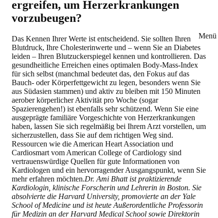
ergreifen, um Herzerkrankungen
vorzubeugen?
Menü 
Das Kennen Ihrer Werte ist entscheidend. Sie sollten Ihren
Blutdruck, Ihre Cholesterinwerte und – wenn Sie an Diabetes
leiden – Ihren Blutzuckerspiegel kennen und kontrollieren. Das
gesundheitliche Erreichen eines optimalen Body-Mass-Index
für sich selbst (manchmal bedeutet das, den Fokus auf das
Bauch- oder Körperfettgewicht zu legen, besonders wenn Sie
aus Südasien stammen) und aktiv zu bleiben mit 150 Minuten
aerober körperlicher Aktivität pro Woche (sogar
Spazierengehen!) ist ebenfalls sehr schützend. Wenn Sie eine
ausgeprägte familiäre Vorgeschichte von Herzerkrankungen
haben, lassen Sie sich regelmäßig bei Ihrem Arzt vorstellen, um
sicherzustellen, dass Sie auf dem richtigen Weg sind.
Ressourcen wie die American Heart Association und
Cardiosmart vom American College of Cardiology sind
vertrauenswürdige Quellen für gute Informationen von
Kardiologen und ein hervorragender Ausgangspunkt, wenn Sie
mehr erfahren möchten.
Dr. Ami Bhatt ist praktizierende
Kardiologin, klinische Forscherin und Lehrerin in Boston. Sie
absolvierte die Harvard University, promovierte an der Yale
School of Medicine und ist heute Außerordentliche Professorin
für Medizin an der Harvard Medical School sowie Direktorin