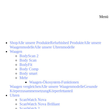
Menü 
Shop
Alle unsere Produkte
Refurbished Produkte
Alle unsere
Waagenmodelle
Alle unsere Uhrenmodelle
Waagen
BodyScan 2
Body Scan
BodyFit
Body Comp
Body smart
Mehr
Waagen-Ökosystem-Funktionen
Waagen vergleichen
Alle unsere Waagenmodelle
Gesunde
Körperzusammensetzung
Körperfettanteil
Uhren
ScanWatch Nova
ScanWatch Nova Brilliant
ScanWatch 2