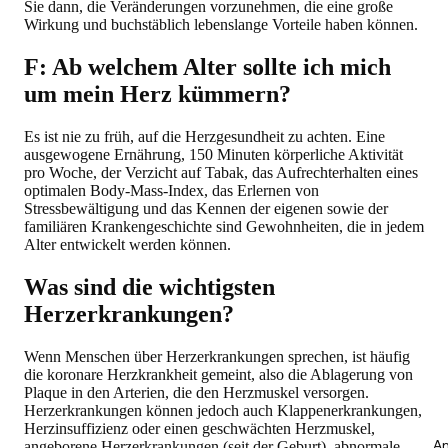
Sie dann, die Veränderungen vorzunehmen, die eine große
Wirkung und buchstäblich lebenslange Vorteile haben können.
F: Ab welchem Alter sollte ich mich
um mein Herz kümmern?
Es ist nie zu früh, auf die Herzgesundheit zu achten. Eine
ausgewogene Ernährung, 150 Minuten körperliche Aktivität
pro Woche, der Verzicht auf Tabak, das Aufrechterhalten eines
optimalen Body-Mass-Index, das Erlernen von
Stressbewältigung und das Kennen der eigenen sowie der
familiären Krankengeschichte sind Gewohnheiten, die in jedem
Alter entwickelt werden können.
Was sind die wichtigsten
Herzerkrankungen?
Wenn Menschen über Herzerkrankungen sprechen, ist häufig
die koronare Herzkrankheit gemeint, also die Ablagerung von
Plaque in den Arterien, die den Herzmuskel versorgen.
Herzerkrankungen können jedoch auch Klappenerkrankungen,
Herzinsuffizienz oder einen geschwächten Herzmuskel,
An
angeborene Herzerkrankungen (seit der Geburt), abnormale