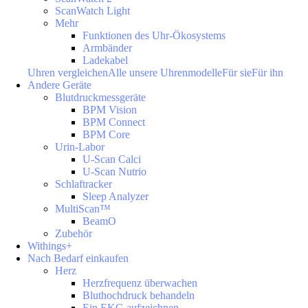
ScanWatch Light
Mehr
Funktionen des Uhr-Ökosystems
Armbänder
Ladekabel
Uhren vergleichen
Alle unsere Uhrenmodelle
Für sie
Für ihn
Andere Geräte
Blutdruckmessgeräte
BPM Vision
BPM Connect
BPM Core
Urin-Labor
U-Scan Calci
U-Scan Nutrio
Schlaftracker
Sleep Analyzer
MultiScan™
BeamO
Zubehör
Withings+
Nach Bedarf einkaufen
Herz
Herzfrequenz überwachen
Bluthochdruck behandeln
Ein EKG aufzeichnen