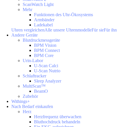
ScanWatch Light
Mehr
Funktionen des Uhr-Ökosystems
Armbänder
Ladekabel
Uhren vergleichen
Alle unsere Uhrenmodelle
Für sie
Für ihn
Andere Geräte
Blutdruckmessgeräte
BPM Vision
BPM Connect
BPM Core
Urin-Labor
U-Scan Calci
U-Scan Nutrio
Schlaftracker
Sleep Analyzer
MultiScan™
BeamO
Zubehör
Withings+
Nach Bedarf einkaufen
Herz
Herzfrequenz überwachen
Bluthochdruck behandeln
Ein EKG aufzeichnen