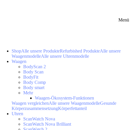
Menü 
Shop
Alle unsere Produkte
Refurbished Produkte
Alle unsere
Waagenmodelle
Alle unsere Uhrenmodelle
Waagen
BodyScan 2
Body Scan
BodyFit
Body Comp
Body smart
Mehr
Waagen-Ökosystem-Funktionen
Waagen vergleichen
Alle unsere Waagenmodelle
Gesunde
Körperzusammensetzung
Körperfettanteil
Uhren
ScanWatch Nova
ScanWatch Nova Brilliant
ScanWatch 2