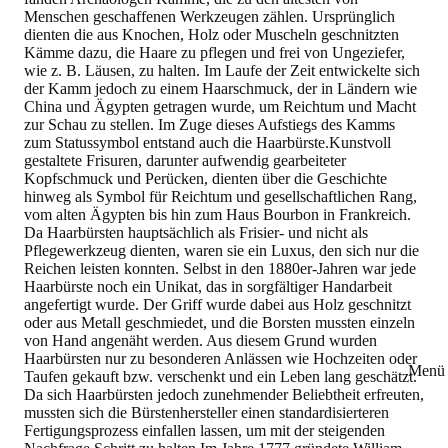
Menschen geschaffenen Werkzeugen zählen. Ursprünglich
dienten die aus Knochen, Holz oder Muscheln geschnitzten
Kämme dazu, die Haare zu pflegen und frei von Ungeziefer,
wie z. B. Läusen, zu halten. Im Laufe der Zeit entwickelte sich
der Kamm jedoch zu einem Haarschmuck, der in Ländern wie
China und Ägypten getragen wurde, um Reichtum und Macht
zur Schau zu stellen. Im Zuge dieses Aufstiegs des Kamms
zum Statussymbol entstand auch die Haarbürste.Kunstvoll
gestaltete Frisuren, darunter aufwendig gearbeiteter
Kopfschmuck und Perücken, dienten über die Geschichte
hinweg als Symbol für Reichtum und gesellschaftlichen Rang,
vom alten Ägypten bis hin zum Haus Bourbon in Frankreich.
Da Haarbürsten hauptsächlich als Frisier- und nicht als
Pflegewerkzeug dienten, waren sie ein Luxus, den sich nur die
Reichen leisten konnten. Selbst in den 1880er-Jahren war jede
Haarbürste noch ein Unikat, das in sorgfältiger Handarbeit
angefertigt wurde. Der Griff wurde dabei aus Holz geschnitzt
oder aus Metall geschmiedet, und die Borsten mussten einzeln
von Hand angenäht werden. Aus diesem Grund wurden
Haarbürsten nur zu besonderen Anlässen wie Hochzeiten oder
Menü 
Taufen gekauft bzw. verschenkt und ein Leben lang geschätzt.
Da sich Haarbürsten jedoch zunehmender Beliebtheit erfreuten,
mussten sich die Bürstenhersteller einen standardisierteren
Fertigungsprozess einfallen lassen, um mit der steigenden