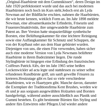
„Original-Haarbürste mit dem Gummikissen“, deren Design im
Jahr 1920 perfektioniert wurde und das auch bei modernen
Haarbürsten noch hoch im Kurs steht.Jedoch erst als Lyda
Newman auf der Bildfläche erschien, nahmen die Haarbürsten,
die wir heute kennen, wirklich Form an. Im Jahr 1898 meldete
Newman, eine afroamerikanische Erfinderin, Friseurin und
Frauenrechtsaktivistin, ihre umgewandelte Haarbürste zum
Patent an. Ihre Version hatte strapazierfähige synthetische
Borsten, eine Belüftungskammer für eine leichtere Reinigung
sowie eine Auffangkammer für Schmutz und Schuppen, die
von der Kopfhaut oder aus dem Haar gebürstet wurden.
Diejenigen von uns, die einen Fön verwenden, haben sicher
auch eine moderne Version von Lyda Newmans belüfteter
Haarbürste in ihrem Badezimmer liegen. Die runde
Stylingbürste ist hingegen eine Erfindung des französischen
Coiffeurs Patrick Alès, der im Jahr 1965 seine heißen
Lockenwickler ad acta legte und stattdessen zu seiner selbst
erfundenen Rundbürste griff, um sanft gewellte Frisuren zu
kreieren.Heutzutage gibt es fast so viele verschiedene
Haarbürsten, wie es Haartypen gibt. Manche davon, darunter
die Exemplare der Traditionsfirma Kent Brushes, werden wie
eh und je aus sorgsam ausgewählten Holzarten und Borsten
handgefertigt, während andere ausschließlich aus Plastik und
Gummi bestehen. Es gibt bestimmte Bürsten fürs Styling und
andere fürs Entwirren oder Pflegen.Und wieder andere