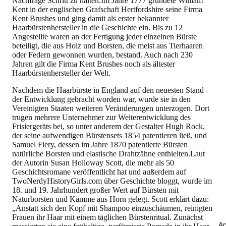
Nachfrage Schritt zu halten.Im Jahre 1777 gründete William
Kent in der englischen Grafschaft Hertfordshire seine Firma
Kent Brushes und ging damit als erster bekannter
Haarbürstenhersteller in die Geschichte ein. Bis zu 12
Angestellte waren an der Fertigung jeder einzelnen Bürste
beteiligt, die aus Holz und Borsten, die meist aus Tierhaaren
oder Federn gewonnen wurden, bestand. Auch nach 230
Jahren gilt die Firma Kent Brushes noch als ältester
Haarbürstenhersteller der Welt.
Nachdem die Haarbürste in England auf den neuesten Stand
der Entwicklung gebracht worden war, wurde sie in den
Vereinigten Staaten weiteren Veränderungen unterzogen. Dort
trugen mehrere Unternehmer zur Weiterentwicklung des
Frisiergeräts bei, so unter anderem der Gestalter Hugh Rock,
der seine aufwendigen Bürstensets 1854 patentieren ließ, und
Samuel Fiery, dessen im Jahre 1870 patentierte Bürsten
natürliche Borsten und elastische Drahtzähne enthielten.Laut
der Autorin Susan Holloway Scott, die mehr als 50
Geschichtsromane veröffentlicht hat und außerdem auf
TwoNerdyHistoryGirls.com über Geschichte bloggt, wurde im
18. und 19. Jahrhundert großer Wert auf Bürsten mit
Naturborsten und Kämme aus Horn gelegt. Scott erklärt dazu:
„Anstatt sich den Kopf mit Shampoo einzuschäumen, reinigten
Frauen ihr Haar mit einem täglichen Bürstenritual. Zunächst
An