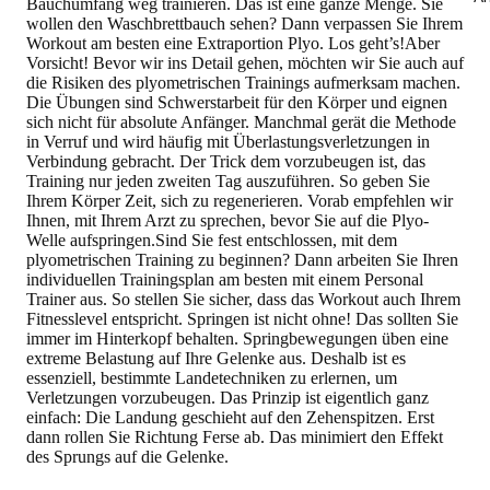
Bauchumfang weg trainieren. Das ist eine ganze Menge. Sie
wollen den Waschbrettbauch sehen? Dann verpassen Sie Ihrem
Workout am besten eine Extraportion Plyo. Los geht’s!Aber
Vorsicht! Bevor wir ins Detail gehen, möchten wir Sie auch auf
die Risiken des plyometrischen Trainings aufmerksam machen.
Die Übungen sind Schwerstarbeit für den Körper und eignen
sich nicht für absolute Anfänger. Manchmal gerät die Methode
in Verruf und wird häufig mit Überlastungsverletzungen in
Verbindung gebracht. Der Trick dem vorzubeugen ist, das
Training nur jeden zweiten Tag auszuführen. So geben Sie
Ihrem Körper Zeit, sich zu regenerieren. Vorab empfehlen wir
Ihnen, mit Ihrem Arzt zu sprechen, bevor Sie auf die Plyo-
Welle aufspringen.Sind Sie fest entschlossen, mit dem
plyometrischen Training zu beginnen? Dann arbeiten Sie Ihren
individuellen Trainingsplan am besten mit einem Personal
Trainer aus. So stellen Sie sicher, dass das Workout auch Ihrem
Fitnesslevel entspricht. Springen ist nicht ohne! Das sollten Sie
immer im Hinterkopf behalten. Springbewegungen üben eine
extreme Belastung auf Ihre Gelenke aus. Deshalb ist es
essenziell, bestimmte Landetechniken zu erlernen, um
Verletzungen vorzubeugen. Das Prinzip ist eigentlich ganz
einfach: Die Landung geschieht auf den Zehenspitzen. Erst
dann rollen Sie Richtung Ferse ab. Das minimiert den Effekt
des Sprungs auf die Gelenke.