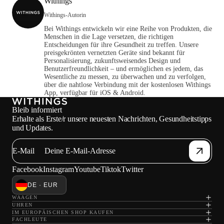
Withings
Withings-Autorin
Bei Withings entwickeln wir eine Reihe von Produkten, die
Menschen in die Lage versetzen, die richtigen
Entscheidungen für ihre Gesundheit zu treffen. Unsere
preisgekrönten vernetzten Geräte sind bekannt für
Personalisierung, zukunftsweisendes Design und
Benutzerfreundlichkeit – und ermöglichen es jedem, das
Wesentliche zu messen, zu überwachen und zu verfolgen,
über die nahtlose Verbindung mit der kostenlosen Withings
App, verfügbar für iOS & Android.
Bleib informiert
Erhalte als Erste/r unsere neuesten Nachrichten, Gesundheitstipps
und Updates.
E-Mail
Facebook
Instagram
Youtube
Tiktok
Twitter
DE · EUR
WAAGEN
UHREN
IM EUROPÄISCHEN SHOP KAUFEN
FACHLEUTE