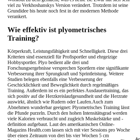
viel zu Verkhoshanskys Version verändert. Trotzdem ist seine
Grundidee bis heute noch fest in der modernen Methode
verankert.
Wie effektiv ist plyometrisches
Training?
Körperkraft, Leistungsfähigkeit und Schnelligkeit. Diese drei
Kriterien sind essenziell für Profisportler und ehrgeizige
Hobbysportler. Plyo bedient alle drei und
Forschungsergebnisse versprechen Sportlern eine signifikante
Verbesserung ihrer Sprungkraft und Sprintleistung. Weitere
Studien belegen ebenfalls eine Verbesserung der
Geschicklichkeit und Beweglichkeit durch regelmäßiges
Training. Außerdem ist es ein perfektes Ausdauertraining, das
sich positiv auf die Herzkreislaufgesundheit und die Herzrate
auswirkt, ähnlich wie Rudern oder Laufen.Auch zum
Abnehmen wunderbar geeignet: Plyometrisches Training lässt
die Pfunde purzeln. Durch den hohen Intensitätsgrad werden
viele Kalorien verbraucht und zugleich Muskelstärke und -
definition aufgebaut. Laut des amerikanischen Online-
Magazins Health.com lassen sich mit vier Sessions pro Woche
über einen Zeitraum von drei bis vier Wochen 5 cm
An