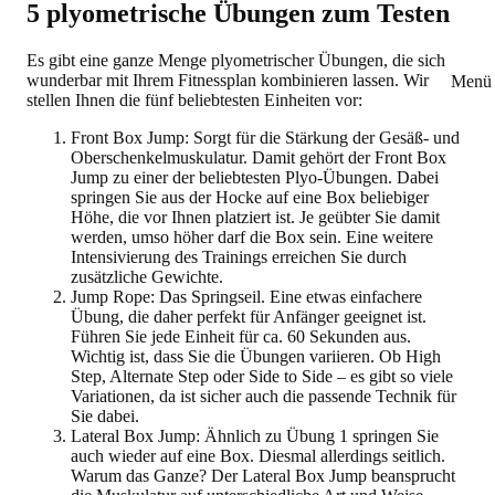
5 plyometrische Übungen zum Testen
Es gibt eine ganze Menge plyometrischer Übungen, die sich
wunderbar mit Ihrem Fitnessplan kombinieren lassen. Wir
Menü 
stellen Ihnen die fünf beliebtesten Einheiten vor:
Front Box Jump:
Sorgt für die Stärkung der Gesäß- und
Oberschenkelmuskulatur. Damit gehört der Front Box
Jump zu einer der beliebtesten Plyo-Übungen. Dabei
springen Sie aus der Hocke auf eine Box beliebiger
Höhe, die vor Ihnen platziert ist. Je geübter Sie damit
werden, umso höher darf die Box sein. Eine weitere
Intensivierung des Trainings erreichen Sie durch
zusätzliche Gewichte.
Jump Rope:
Das Springseil. Eine etwas einfachere
Übung, die daher perfekt für Anfänger geeignet ist.
Führen Sie jede Einheit für ca. 60 Sekunden aus.
Wichtig ist, dass Sie die Übungen variieren. Ob High
Step, Alternate Step oder Side to Side – es gibt so viele
Variationen, da ist sicher auch die passende Technik für
Sie dabei.
Lateral Box Jump:
Ähnlich zu Übung 1 springen Sie
auch wieder auf eine Box. Diesmal allerdings seitlich.
Warum das Ganze? Der Lateral Box Jump beansprucht