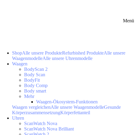
Menü 
Shop
Alle unsere Produkte
Refurbished Produkte
Alle unsere
Waagenmodelle
Alle unsere Uhrenmodelle
Waagen
BodyScan 2
Body Scan
BodyFit
Body Comp
Body smart
Mehr
Waagen-Ökosystem-Funktionen
Waagen vergleichen
Alle unsere Waagenmodelle
Gesunde
Körperzusammensetzung
Körperfettanteil
Uhren
ScanWatch Nova
ScanWatch Nova Brilliant
ScanWatch 2