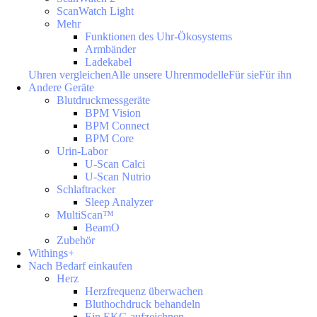
ScanWatch Light
Mehr
Funktionen des Uhr-Ökosystems
Armbänder
Ladekabel
Uhren vergleichen
Alle unsere Uhrenmodelle
Für sie
Für ihn
Andere Geräte
Blutdruckmessgeräte
BPM Vision
BPM Connect
BPM Core
Urin-Labor
U-Scan Calci
U-Scan Nutrio
Schlaftracker
Sleep Analyzer
MultiScan™
BeamO
Zubehör
Withings+
Nach Bedarf einkaufen
Herz
Herzfrequenz überwachen
Bluthochdruck behandeln
Ein EKG aufzeichnen