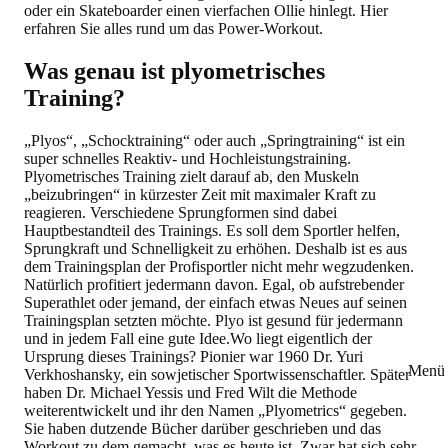
oder ein Skateboarder einen vierfachen Ollie hinlegt. Hier
erfahren Sie alles rund um das Power-Workout.
Was genau ist plyometrisches
Training?
„Plyos“, „Schocktraining“ oder auch „Springtraining“ ist ein
super schnelles Reaktiv- und Hochleistungstraining.
Plyometrisches Training zielt darauf ab, den Muskeln
„beizubringen“ in kürzester Zeit mit maximaler Kraft zu
reagieren. Verschiedene Sprungformen sind dabei
Hauptbestandteil des Trainings. Es soll dem Sportler helfen,
Sprungkraft und Schnelligkeit zu erhöhen. Deshalb ist es aus
dem Trainingsplan der Profisportler nicht mehr wegzudenken.
Natürlich profitiert jedermann davon. Egal, ob aufstrebender
Superathlet oder jemand, der einfach etwas Neues auf seinen
Trainingsplan setzten möchte. Plyo ist gesund für jedermann
und in jedem Fall eine gute Idee.Wo liegt eigentlich der
Ursprung dieses Trainings? Pionier war 1960 Dr. Yuri
Menü 
Verkhoshansky, ein sowjetischer Sportwissenschaftler. Später
haben Dr. Michael Yessis und Fred Wilt die Methode
weiterentwickelt und ihr den Namen „Plyometrics“ gegeben.
Sie haben dutzende Bücher darüber geschrieben und das
Workout zu dem gemacht, was es heute ist. Zwar hat sich sehr