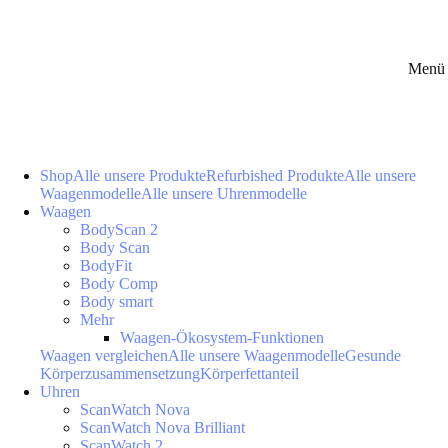
Menü 
Shop
Alle unsere Produkte
Refurbished Produkte
Alle unsere
Waagenmodelle
Alle unsere Uhrenmodelle
Waagen
BodyScan 2
Body Scan
BodyFit
Body Comp
Body smart
Mehr
Waagen-Ökosystem-Funktionen
Waagen vergleichen
Alle unsere Waagenmodelle
Gesunde
Körperzusammensetzung
Körperfettanteil
Uhren
ScanWatch Nova
ScanWatch Nova Brilliant
ScanWatch 2