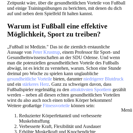
Zeitpunkt wäre, über die gesundheitlichen Vorteile von Fußball
und einige Trainingsübungen zu berichten, mit denen du dich
auf und neben dem Spielfeld fit halten kannst.
Warum ist Fußball eine effektive
Möglichkeit, Sport zu treiben?
„Fußball ist Medizin." Das ist die ziemlich erstaunliche
Aussage von
Peter Krustrup
, einem Professor für Sport- und
Gesundheitswissenschaften an der SDU Odense. Und wenn
man die potenziellen gesundheitlichen Vorteile des Fußballs
abwägt, ist es leicht zu verstehen, warum. Schon eine Stunde
dreimal pro Woche zu spielen kann unglaubliche
gesundheitliche Vorteile
bieten, darunter
niedrigerer Blutdruck
und ein
stärkeres Herz
. Ganz zu schweigen davon, dass
Fußballspieler regelmäßig zu den
attraktivsten Sportlern
gezählt
werden – neben all diesen echten gesundheitlichen Vorteilen
wirst du also auch noch einen tollen Körper bekommen!
Weitere großartige
Fitnessvorteile
können sein:
Menü 
Reduzierter Körperfettanteil und verbesserte
Muskelstraffung
Verbesserte Kraft, Flexibilität und Ausdauer
Erhöhte Muskelkraft und Knochendichte