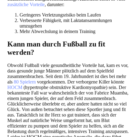
zusätzliche Vorteile
, darunter:
Geringeres Verletzungsrisiko beim Laufen
Verbesserte Fähigkeit, mit Laktatansammlungen
umzugehen
Mehr Abwechslung in deinem Training
Kann man durch Fußball zu fit
werden?
Obwohl Fußball viele gesundheitliche Vorteile hat, kam es vor,
dass gesunde junge Männer plötzlich auf dem Spielfeld
zusammenbrachen. Seit dem 19. Jahrhundert ist dies bei mehr
als
80 Spielern
vorgekommen. Der verborgene Killer könnte
HOCM
(hypertrophe obstruktive Kardiomyopathie) sein. Der
bekannteste Fall war wahrscheinlich der von Fabrice Muamba,
einem jungen Spieler, der auf dem Feld zusammenbrach.
Glücklicherweise überlebte er, aber andere hatten nicht so viel
Glück. Von außen betrachtet sehen diese Sportler jung und fit
aus. Tatsächlich ist ihr Herz so gut trainiert, dass sich der
Muskel auf natürliche Weise umgeformt hat, um Blut
effizienter zu pumpen und dem Spieler zu helfen, sich an die
Belastung durch regelmäßiges, intensives Training anzupassen.
Leider ist HOCM eine genetische Anomalie, die dazu führt,