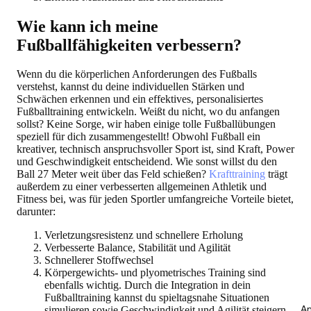
Wie kann ich meine
Fußballfähigkeiten verbessern?
Wenn du die körperlichen Anforderungen des Fußballs
verstehst, kannst du deine individuellen Stärken und
Schwächen erkennen und ein effektives, personalisiertes
Fußballtraining entwickeln. Weißt du nicht, wo du anfangen
sollst? Keine Sorge, wir haben einige tolle Fußballübungen
speziell für dich zusammengestellt! Obwohl Fußball ein
kreativer, technisch anspruchsvoller Sport ist, sind Kraft, Power
und Geschwindigkeit entscheidend. Wie sonst willst du den
Ball 27 Meter weit über das Feld schießen?
Krafttraining
trägt
außerdem zu einer verbesserten allgemeinen Athletik und
Fitness bei, was für jeden Sportler umfangreiche Vorteile bietet,
darunter:
Verletzungsresistenz und schnellere Erholung
Verbesserte Balance, Stabilität und Agilität
Schnellerer Stoffwechsel
Körpergewichts- und plyometrisches Training sind
ebenfalls wichtig. Durch die Integration in dein
Fußballtraining kannst du spieltagsnahe Situationen
An
simulieren sowie Geschwindigkeit und Agilität steigern.