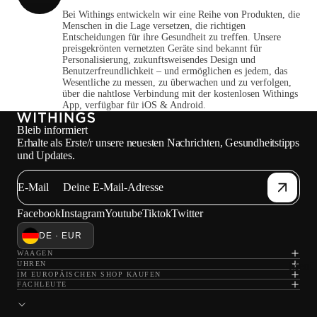
Bei Withings entwickeln wir eine Reihe von Produkten, die
Menschen in die Lage versetzen, die richtigen
Entscheidungen für ihre Gesundheit zu treffen. Unsere
preisgekrönten vernetzten Geräte sind bekannt für
Personalisierung, zukunftsweisendes Design und
Benutzerfreundlichkeit – und ermöglichen es jedem, das
Wesentliche zu messen, zu überwachen und zu verfolgen,
über die nahtlose Verbindung mit der kostenlosen Withings
App, verfügbar für iOS & Android.
Bleib informiert
Erhalte als Erste/r unsere neuesten Nachrichten, Gesundheitstipps
und Updates.
E-Mail
Facebook
Instagram
Youtube
Tiktok
Twitter
DE · EUR
WAAGEN
Menü 
UHREN
IM EUROPÄISCHEN SHOP KAUFEN
FACHLEUTE