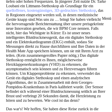
tiefen oder hohen Frequenzen. In jüngerer Zeit nutzte Dr. Tarke
Loubani ein Littmann-Stethoskop als Grundlage für ein
quelloffenes, kostengünstiges, 3D-gedrucktes Stethoskop
, das
in Regionen eingesetzt werden soll, in denen medizinische
Menü 
Geräte knapp sind.
Was uns zu … bringt
Sie haben vielleicht
die hervorragende Berichterstattung über unsere preisgekrönte
neue Innovation gesehen, die wir BPM Core nennen. Falls
nicht, hier das Wichtigste in Kürze: Es ist unser neues
intelligentes Blutdruckmessgerät, das ein digitales Stethoskop
und ein Elektrokardiogramm (EKG) enthält, sodass Sie
Messungen direkt zu Hause durchführen und Ihre Daten in der
Health Mate App speichern können, um sie mit Ihrem Arzt zu
teilen. (Kein zusammengerolltes Papier nötig.) Das digitale
Stethoskop ermöglicht es Ihnen, möglicherweise
Herzklappenerkrankungen (VHD) zu erkennen, die
asymptomatisch sein können und zu Herzversagen führen
können. Um Klappenprobleme zu erkennen, verwendet das
Gerät ein digitales Stethoskop und einen analytischen
Algorithmus, der in Zusammenarbeit mit dem Georges-
Pompidou-Krankenhaus in Paris kalibriert wurde. Der Sensor
befindet sich während einer Blutdruckmessung seitlich an Ihrer
Brust und verbringt 20 Sekunden damit, die Herzleistung zu
hören und zu bewerten. Wie cool ist das denn?
Das war's! Wir hoffen, Sie haben diese Reise zurück in die