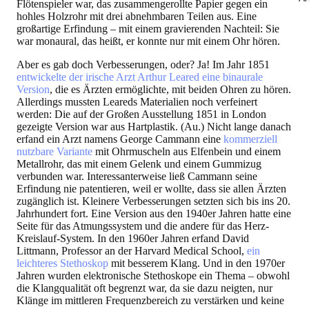
Flötenspieler war, das zusammengerollte Papier gegen ein
hohles Holzrohr mit drei abnehmbaren Teilen aus. Eine
großartige Erfindung – mit einem gravierenden Nachteil: Sie
war monaural, das heißt, er konnte nur mit einem Ohr hören.
Aber es gab doch Verbesserungen, oder?
Ja! Im Jahr 1851
entwickelte der irische Arzt Arthur Leared eine binaurale
Version
, die es Ärzten ermöglichte, mit beiden Ohren zu hören.
Allerdings mussten Leareds Materialien noch verfeinert
werden: Die auf der Großen Ausstellung 1851 in London
gezeigte Version war aus Hartplastik. (Au.) Nicht lange danach
erfand ein Arzt namens George Cammann eine
kommerziell
nutzbare Variante
mit Ohrmuscheln aus Elfenbein und einem
Metallrohr, das mit einem Gelenk und einem Gummizug
verbunden war. Interessanterweise ließ Cammann seine
Erfindung nie patentieren, weil er wollte, dass sie allen Ärzten
zugänglich ist. Kleinere Verbesserungen setzten sich bis ins 20.
Jahrhundert fort. Eine Version aus den 1940er Jahren hatte eine
Seite für das Atmungssystem und die andere für das Herz-
Kreislauf-System. In den 1960er Jahren erfand David
Littmann, Professor an der Harvard Medical School,
ein
leichteres Stethoskop
mit besserem Klang. Und in den 1970er
Jahren wurden elektronische Stethoskope ein Thema – obwohl
die Klangqualität oft begrenzt war, da sie dazu neigten, nur
Klänge im mittleren Frequenzbereich zu verstärken und keine