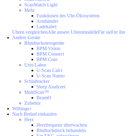
ScanWatch Light
Mehr
Funktionen des Uhr-Ökosystems
Armbänder
Ladekabel
Uhren vergleichen
Alle unsere Uhrenmodelle
Für sie
Für ihn
Andere Geräte
Blutdruckmessgeräte
BPM Vision
BPM Connect
BPM Core
Urin-Labor
U-Scan Calci
U-Scan Nutrio
Schlaftracker
Sleep Analyzer
MultiScan™
BeamO
Zubehör
Withings+
Nach Bedarf einkaufen
Herz
Herzfrequenz überwachen
Bluthochdruck behandeln
Ein EKG aufzeichnen