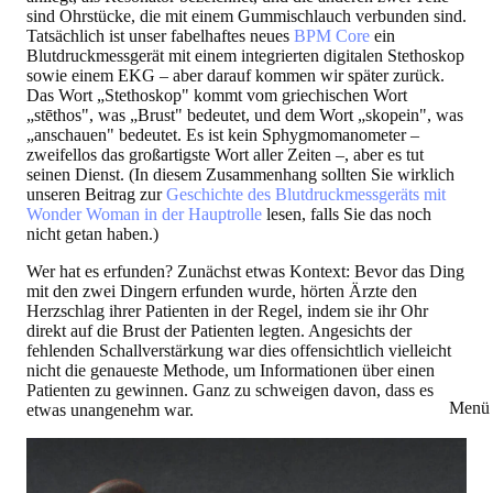
sind Ohrstücke, die mit einem Gummischlauch verbunden sind.
Tatsächlich ist unser fabelhaftes neues
BPM Core
ein
Blutdruckmessgerät mit einem integrierten digitalen Stethoskop
sowie einem EKG – aber darauf kommen wir später zurück.
Das Wort „Stethoskop" kommt vom griechischen Wort
„stēthos", was „Brust" bedeutet, und dem Wort „skopein", was
„anschauen" bedeutet. Es ist kein Sphygmomanometer –
zweifellos das großartigste Wort aller Zeiten –, aber es tut
seinen Dienst. (In diesem Zusammenhang sollten Sie wirklich
unseren Beitrag zur
Geschichte des Blutdruckmessgeräts mit
Wonder Woman in der Hauptrolle
lesen, falls Sie das noch
nicht getan haben.)
Wer hat es erfunden?
Zunächst etwas Kontext: Bevor das Ding
mit den zwei Dingern erfunden wurde, hörten Ärzte den
Herzschlag ihrer Patienten in der Regel, indem sie ihr Ohr
direkt auf die Brust der Patienten legten. Angesichts der
fehlenden Schallverstärkung war dies offensichtlich vielleicht
nicht die genaueste Methode, um Informationen über einen
Patienten zu gewinnen. Ganz zu schweigen davon, dass es
Menü 
etwas unangenehm war.