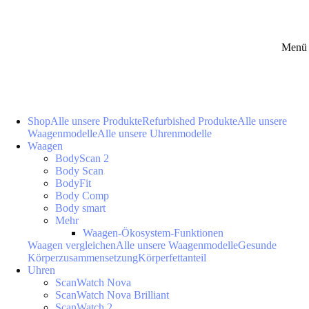
Menü 
Shop
Alle unsere Produkte
Refurbished Produkte
Alle unsere
Waagenmodelle
Alle unsere Uhrenmodelle
Waagen
BodyScan 2
Body Scan
BodyFit
Body Comp
Body smart
Mehr
Waagen-Ökosystem-Funktionen
Waagen vergleichen
Alle unsere Waagenmodelle
Gesunde
Körperzusammensetzung
Körperfettanteil
Uhren
ScanWatch Nova
ScanWatch Nova Brilliant
ScanWatch 2