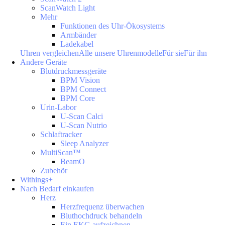
ScanWatch Light
Mehr
Funktionen des Uhr-Ökosystems
Armbänder
Ladekabel
Uhren vergleichen
Alle unsere Uhrenmodelle
Für sie
Für ihn
Andere Geräte
Blutdruckmessgeräte
BPM Vision
BPM Connect
BPM Core
Urin-Labor
U-Scan Calci
U-Scan Nutrio
Schlaftracker
Sleep Analyzer
MultiScan™
BeamO
Zubehör
Withings+
Nach Bedarf einkaufen
Herz
Herzfrequenz überwachen
Bluthochdruck behandeln
Ein EKG aufzeichnen