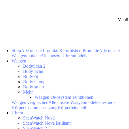
Menü 
Shop
Alle unsere Produkte
Refurbished Produkte
Alle unsere
Waagenmodelle
Alle unsere Uhrenmodelle
Waagen
BodyScan 2
Body Scan
BodyFit
Body Comp
Body smart
Mehr
Waagen-Ökosystem-Funktionen
Waagen vergleichen
Alle unsere Waagenmodelle
Gesunde
Körperzusammensetzung
Körperfettanteil
Uhren
ScanWatch Nova
ScanWatch Nova Brilliant
ScanWatch 2