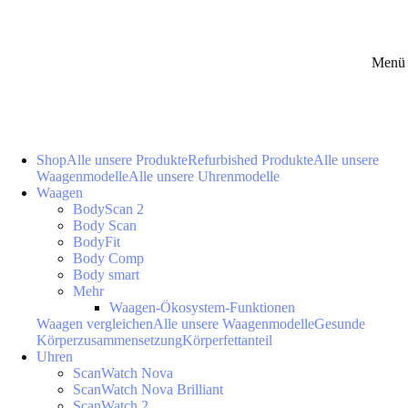
Menü 
Shop
Alle unsere Produkte
Refurbished Produkte
Alle unsere
Waagenmodelle
Alle unsere Uhrenmodelle
Waagen
BodyScan 2
Body Scan
BodyFit
Body Comp
Body smart
Mehr
Waagen-Ökosystem-Funktionen
Waagen vergleichen
Alle unsere Waagenmodelle
Gesunde
Körperzusammensetzung
Körperfettanteil
Uhren
ScanWatch Nova
ScanWatch Nova Brilliant
ScanWatch 2