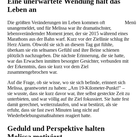
Eine unerwartete Wendung hält das
Leben an
Die größten Veränderungen im Leben kommen oft
Menü 
unangemeldet, und für Melissa war ihr dramatischster,
lebensverändernder Moment jener, der sie 2015 während eines
Marathons aus der Bahn warf. Kurz vor der Ziellinie schlug ihr
Herz Alarm. Obwohl sie sich an diesem Tag gut fühlte,
überkam sie ein seltsames Gefühl und ihre Beine schienen
plötzlich nachzugeben. Die nächste Erinnerung, die sie hatte,
war das Erwachen inmitten besorgter Gesichter, verbunden mit
der Erkenntnis, dass sie kurz vor dem Ziel
zusammengebrochen war.
Auf die Frage, ob sie wisse, wo sie sich befinde, erinnert sich
Melissa, geantwortet zu haben: „Am 19-Kilometer-Punkt!" –
sie wusste, dass sie kurz davor war, ihre selbst gesteckte Zeit zu
unterbieten, und war völlig auf ihr Ziel fokussiert. Sie hatte fest
damit gerechnet, weiterzulaufen, und war bestürzt, als sie
erfuhr, dass sie fast zwei Minuten lang nicht auf
Wiederbelebungsmaßnahmen reagiert hatte.
Geduld und Perspektive halten
Melissa motiviert