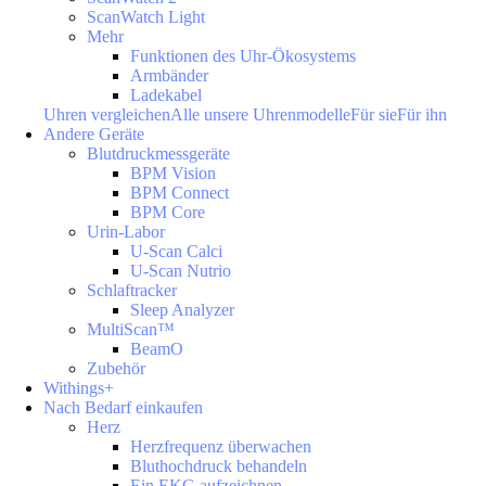
ScanWatch Light
Mehr
Funktionen des Uhr-Ökosystems
Armbänder
Ladekabel
Uhren vergleichen
Alle unsere Uhrenmodelle
Für sie
Für ihn
Andere Geräte
Blutdruckmessgeräte
BPM Vision
BPM Connect
BPM Core
Urin-Labor
U-Scan Calci
U-Scan Nutrio
Schlaftracker
Sleep Analyzer
MultiScan™
BeamO
Zubehör
Withings+
Nach Bedarf einkaufen
Herz
Herzfrequenz überwachen
Bluthochdruck behandeln
Ein EKG aufzeichnen