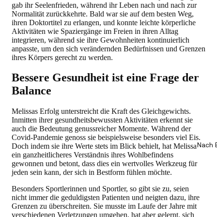
gab ihr Seelenfrieden, während ihr Leben nach und nach zur
Normalität zurückkehrte. Bald war sie auf dem besten Weg,
ihren Doktortitel zu erlangen, und konnte leichte körperliche
Aktivitäten wie Spaziergänge im Freien in ihren Alltag
integrieren, während sie ihre Gewohnheiten kontinuierlich
anpasste, um den sich verändernden Bedürfnissen und Grenzen
ihres Körpers gerecht zu werden.
Bessere Gesundheit ist eine Frage der
Balance
Melissas Erfolg unterstreicht die Kraft des Gleichgewichts.
Inmitten ihrer gesundheitsbewussten Aktivitäten erkennt sie
auch die Bedeutung genussreicher Momente. Während der
Covid-Pandemie genoss sie beispielsweise besonders viel Eis.
Nach 
Doch indem sie ihre Werte stets im Blick behielt, hat Melissa
ein ganzheitlicheres Verständnis ihres Wohlbefindens
gewonnen und betont, dass dies ein wertvolles Werkzeug für
jeden sein kann, der sich in Bestform fühlen möchte.
Besonders Sportlerinnen und Sportler, so gibt sie zu, seien
nicht immer die geduldigsten Patienten und neigten dazu, ihre
Grenzen zu überschreiten. Sie musste im Laufe der Jahre mit
verschiedenen Verletzungen umgehen, hat aber gelernt, sich