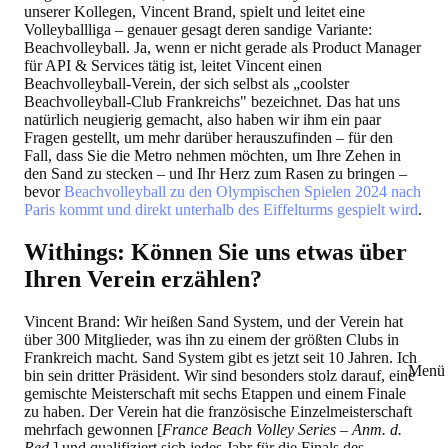
unserer Kollegen, Vincent Brand, spielt und leitet eine
Volleyballliga – genauer gesagt deren sandige Variante:
Beachvolleyball. Ja, wenn er nicht gerade als Product Manager
für API & Services tätig ist, leitet Vincent einen
Beachvolleyball-Verein, der sich selbst als „coolster
Beachvolleyball-Club Frankreichs" bezeichnet. Das hat uns
natürlich neugierig gemacht, also haben wir ihm ein paar
Fragen gestellt, um mehr darüber herauszufinden – für den
Fall, dass Sie die Metro nehmen möchten, um Ihre Zehen in
den Sand zu stecken – und Ihr Herz zum Rasen zu bringen –
bevor
Beachvolleyball zu den Olympischen Spielen 2024 nach
Paris kommt und direkt unterhalb des Eiffelturms gespielt wird
.
Withings: Können Sie uns etwas über
Ihren Verein erzählen?
Vincent Brand: Wir heißen Sand System, und der Verein hat
über 300 Mitglieder, was ihn zu einem der größten Clubs in
Frankreich macht. Sand System gibt es jetzt seit 10 Jahren. Ich
Menü 
bin sein dritter Präsident. Wir sind besonders stolz darauf, eine
gemischte Meisterschaft mit sechs Etappen und einem Finale
zu haben. Der Verein hat die französische Einzelmeisterschaft
mehrfach gewonnen [
France Beach Volley Series – Anm. d.
Red.
] und qualifiziert sich jedes Jahr für die Finals des