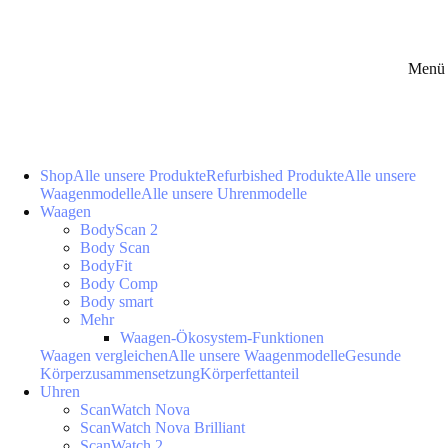
Menü 
Shop
Alle unsere Produkte
Refurbished Produkte
Alle unsere
Waagenmodelle
Alle unsere Uhrenmodelle
Waagen
BodyScan 2
Body Scan
BodyFit
Body Comp
Body smart
Mehr
Waagen-Ökosystem-Funktionen
Waagen vergleichen
Alle unsere Waagenmodelle
Gesunde
Körperzusammensetzung
Körperfettanteil
Uhren
ScanWatch Nova
ScanWatch Nova Brilliant
ScanWatch 2