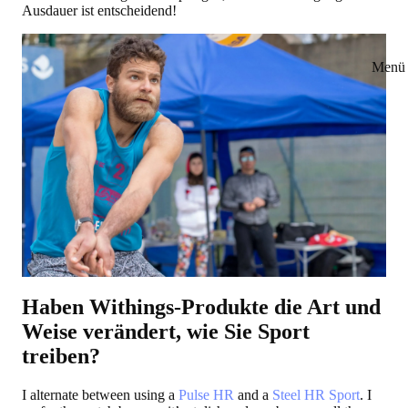
Ausdauer ist entscheidend!
Menü 
Haben Withings-Produkte die Art und
Weise verändert, wie Sie Sport
treiben?
I alternate between using a
Pulse HR
and a
Steel HR Sport
. I