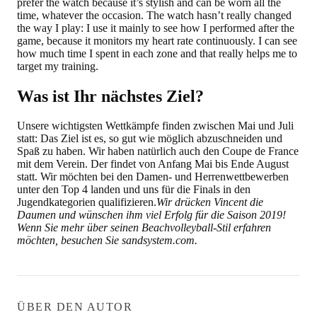
prefer the watch because it’s stylish and can be worn all the
time, whatever the occasion. The watch hasn’t really changed
the way I play: I use it mainly to see how I performed after the
game, because it monitors my heart rate continuously. I can see
how much time I spent in each zone and that really helps me to
target my training.
Was ist Ihr nächstes Ziel?
Unsere wichtigsten Wettkämpfe finden zwischen Mai und Juli
statt: Das Ziel ist es, so gut wie möglich abzuschneiden und
Spaß zu haben. Wir haben natürlich auch den Coupe de France
mit dem Verein. Der findet von Anfang Mai bis Ende August
statt. Wir möchten bei den Damen- und Herrenwettbewerben
unter den Top 4 landen und uns für die Finals in den
Jugendkategorien qualifizieren.
Wir drücken Vincent die
Daumen und wünschen ihm viel Erfolg für die Saison 2019!
Wenn Sie mehr über seinen Beachvolleyball-Stil erfahren
möchten, besuchen Sie sandsystem.com.
ÜBER DEN AUTOR