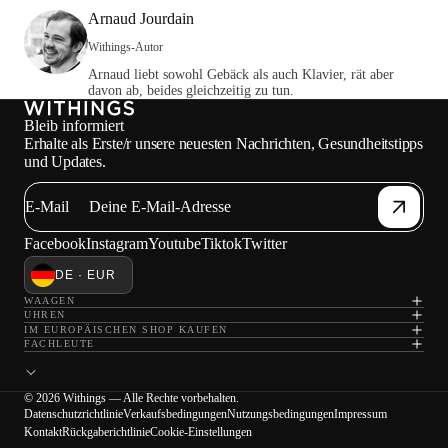
Arnaud Jourdain
Withings-Autor
Arnaud liebt sowohl Gebäck als auch Klavier, rät aber
davon ab, beides gleichzeitig zu tun.
Bleib informiert
Erhalte als Erste/r unsere neuesten Nachrichten, Gesundheitstipps
und Updates.
E-Mail
Facebook
Instagram
Youtube
Tiktok
Twitter
DE · EUR
WAAGEN
UHREN
IM EUROPÄISCHEN SHOP KAUFEN
FACHLEUTE
© 2026 Withings — Alle Rechte vorbehalten.
Datenschutzrichtlinie
Verkaufsbedingungen
Nutzungsbedingungen
Impressum
Kontakt
Rückgaberichtlinie
Cookie-Einstellungen