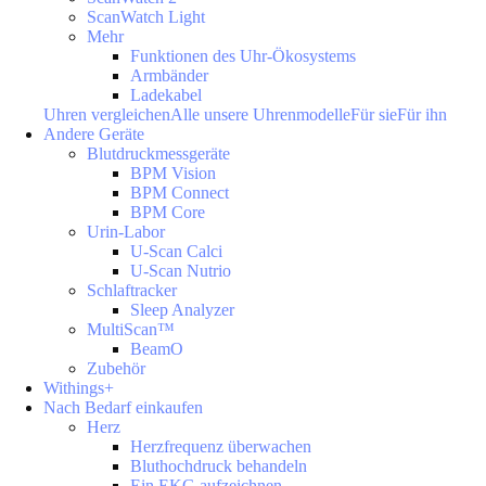
ScanWatch Light
Mehr
Funktionen des Uhr-Ökosystems
Armbänder
Ladekabel
Uhren vergleichen
Alle unsere Uhrenmodelle
Für sie
Für ihn
Andere Geräte
Blutdruckmessgeräte
BPM Vision
BPM Connect
BPM Core
Urin-Labor
U-Scan Calci
U-Scan Nutrio
Schlaftracker
Sleep Analyzer
MultiScan™
BeamO
Zubehör
Withings+
Nach Bedarf einkaufen
Herz
Herzfrequenz überwachen
Bluthochdruck behandeln
Ein EKG aufzeichnen