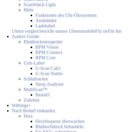
ScanWatch Light
Mehr
Funktionen des Uhr-Ökosystems
Armbänder
Ladekabel
Uhren vergleichen
Alle unsere Uhrenmodelle
Für sie
Für ihn
Andere Geräte
Blutdruckmessgeräte
BPM Vision
BPM Connect
BPM Core
Urin-Labor
U-Scan Calci
U-Scan Nutrio
Schlaftracker
Sleep Analyzer
MultiScan™
BeamO
Zubehör
Withings+
Nach Bedarf einkaufen
Herz
Herzfrequenz überwachen
Bluthochdruck behandeln
Ein EKG aufzeichnen