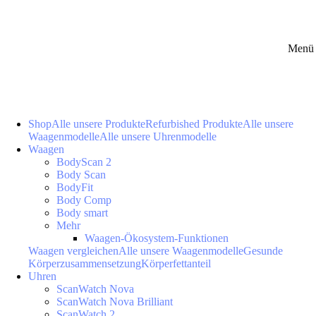
Menü 
Shop
Alle unsere Produkte
Refurbished Produkte
Alle unsere
Waagenmodelle
Alle unsere Uhrenmodelle
Waagen
BodyScan 2
Body Scan
BodyFit
Body Comp
Body smart
Mehr
Waagen-Ökosystem-Funktionen
Waagen vergleichen
Alle unsere Waagenmodelle
Gesunde
Körperzusammensetzung
Körperfettanteil
Uhren
ScanWatch Nova
ScanWatch Nova Brilliant
ScanWatch 2