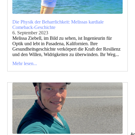
Die Physik der Beharrlichkeit: Melissas kardiale
Comeback-Geschichte
6. September 2023
Melissa Ziebell, im Bild zu sehen, ist Ingenieurin für
Optik und lebt in Pasadena, Kalifornien. Ihre
Gesundheitsgeschichte verkörpert die Kraft der Resilienz
und den Willen, Widrigkeiten zu überwinden. Ihr Weg...
Mehr lesen...
An