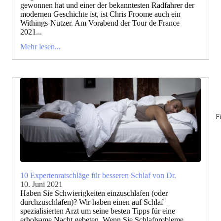
gewonnen hat und einer der bekanntesten Radfahrer der
modernen Geschichte ist, ist Chris Froome auch ein
Withings-Nutzer. Am Vorabend der Tour de France
2021...
Mehr lesen...
F
10 Expertenratschläge für besseren Schlaf von Dr.
10. Juni 2021
Haben Sie Schwierigkeiten einzuschlafen (oder
durchzuschlafen)? Wir haben einen auf Schlaf
spezialisierten Arzt um seine besten Tipps für eine
erholsame Nacht gebeten. Wenn Sie Schlafprobleme