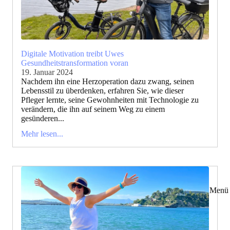
Digitale Motivation treibt Uwes
Gesundheitstransformation voran
19. Januar 2024
Nachdem ihn eine Herzoperation dazu zwang, seinen
Lebensstil zu überdenken, erfahren Sie, wie dieser
Pfleger lernte, seine Gewohnheiten mit Technologie zu
verändern, die ihn auf seinem Weg zu einem
gesünderen...
Mehr lesen...
Menü 