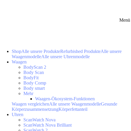
Menü 
Shop
Alle unsere Produkte
Refurbished Produkte
Alle unsere
Waagenmodelle
Alle unsere Uhrenmodelle
Waagen
BodyScan 2
Body Scan
BodyFit
Body Comp
Body smart
Mehr
Waagen-Ökosystem-Funktionen
Waagen vergleichen
Alle unsere Waagenmodelle
Gesunde
Körperzusammensetzung
Körperfettanteil
Uhren
ScanWatch Nova
ScanWatch Nova Brilliant
ScanWatch 2