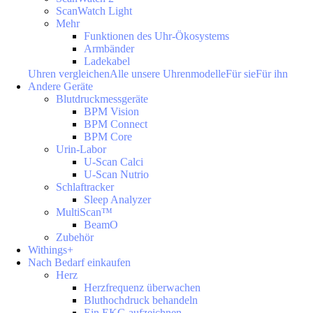
ScanWatch Light
Mehr
Funktionen des Uhr-Ökosystems
Armbänder
Ladekabel
Uhren vergleichen
Alle unsere Uhrenmodelle
Für sie
Für ihn
Andere Geräte
Blutdruckmessgeräte
BPM Vision
BPM Connect
BPM Core
Urin-Labor
U-Scan Calci
U-Scan Nutrio
Schlaftracker
Sleep Analyzer
MultiScan™
BeamO
Zubehör
Withings+
Nach Bedarf einkaufen
Herz
Herzfrequenz überwachen
Bluthochdruck behandeln
Ein EKG aufzeichnen