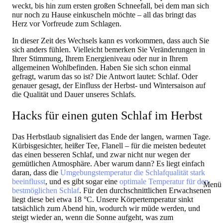
weckt, bis hin zum ersten großen Schneefall, bei dem man sich
nur noch zu Hause einkuscheln möchte – all das bringt das
Herz vor Vorfreude zum Schlagen.
In dieser Zeit des Wechsels kann es vorkommen, dass auch Sie
sich anders fühlen. Vielleicht bemerken Sie Veränderungen in
Ihrer Stimmung, Ihrem Energieniveau oder nur in Ihrem
allgemeinen Wohlbefinden. Haben Sie sich schon einmal
gefragt, warum das so ist? Die Antwort lautet: Schlaf. Oder
genauer gesagt, der Einfluss der Herbst- und Wintersaison auf
die Qualität und Dauer unseres Schlafs.
Hacks für einen guten Schlaf im Herbst
Das Herbstlaub signalisiert das Ende der langen, warmen Tage.
Kürbisgesichter, heißer Tee, Flanell – für die meisten bedeutet
das einen besseren Schlaf, und zwar nicht nur wegen der
gemütlichen Atmosphäre. Aber warum dann? Es liegt einfach
daran, dass die
Umgebungstemperatur die Schlafqualität stark
beeinflusst
, und es gibt sogar eine
optimale Temperatur für den
Menü 
bestmöglichen Schlaf
. Für den durchschnittlichen Erwachsenen
liegt diese bei etwa 18 °C. Unsere Körpertemperatur sinkt
tatsächlich zum Abend hin, wodurch wir müde werden, und
steigt wieder an, wenn die Sonne aufgeht, was zum