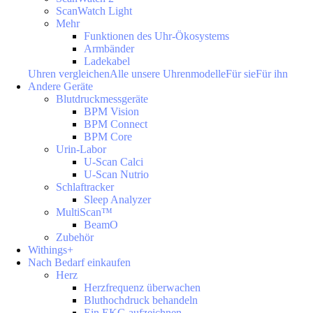
ScanWatch Light
Mehr
Funktionen des Uhr-Ökosystems
Armbänder
Ladekabel
Uhren vergleichen
Alle unsere Uhrenmodelle
Für sie
Für ihn
Andere Geräte
Blutdruckmessgeräte
BPM Vision
BPM Connect
BPM Core
Urin-Labor
U-Scan Calci
U-Scan Nutrio
Schlaftracker
Sleep Analyzer
MultiScan™
BeamO
Zubehör
Withings+
Nach Bedarf einkaufen
Herz
Herzfrequenz überwachen
Bluthochdruck behandeln
Ein EKG aufzeichnen