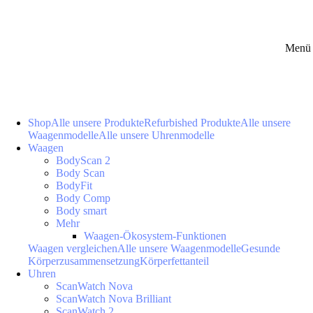
Menü 
Shop
Alle unsere Produkte
Refurbished Produkte
Alle unsere
Waagenmodelle
Alle unsere Uhrenmodelle
Waagen
BodyScan 2
Body Scan
BodyFit
Body Comp
Body smart
Mehr
Waagen-Ökosystem-Funktionen
Waagen vergleichen
Alle unsere Waagenmodelle
Gesunde
Körperzusammensetzung
Körperfettanteil
Uhren
ScanWatch Nova
ScanWatch Nova Brilliant
ScanWatch 2