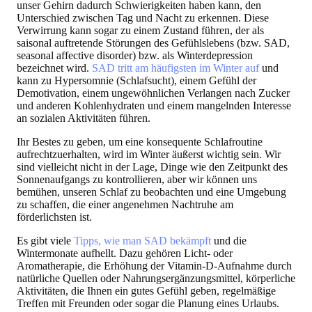
unser Gehirn dadurch Schwierigkeiten haben kann, den
Unterschied zwischen Tag und Nacht zu erkennen. Diese
Verwirrung kann sogar zu einem Zustand führen, der als
saisonal auftretende Störungen des Gefühlslebens (bzw. SAD,
seasonal affective disorder) bzw. als Winterdepression
bezeichnet wird.
SAD tritt am häufigsten im Winter auf
und
kann zu Hypersomnie (Schlafsucht), einem Gefühl der
Demotivation, einem ungewöhnlichen Verlangen nach Zucker
und anderen Kohlenhydraten und einem mangelnden Interesse
an sozialen Aktivitäten führen.
Ihr Bestes zu geben, um eine konsequente Schlafroutine
aufrechtzuerhalten, wird im Winter äußerst wichtig sein. Wir
sind vielleicht nicht in der Lage, Dinge wie den Zeitpunkt des
Sonnenaufgangs zu kontrollieren, aber wir können uns
bemühen, unseren Schlaf zu beobachten und eine Umgebung
zu schaffen, die einer angenehmen Nachtruhe am
förderlichsten ist.
Es gibt viele
Tipps, wie man SAD bekämpft
und die
Wintermonate aufhellt. Dazu gehören Licht- oder
Aromatherapie, die Erhöhung der Vitamin-D-Aufnahme durch
natürliche Quellen oder Nahrungsergänzungsmittel, körperliche
Aktivitäten, die Ihnen ein gutes Gefühl geben, regelmäßige
Treffen mit Freunden oder sogar die Planung eines Urlaubs.