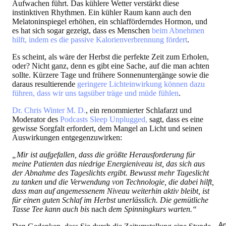
Aufwachen führt. Das kühlere Wetter verstärkt diese
instinktiven Rhythmen. Ein kühler Raum kann auch den
Melatoninspiegel erhöhen, ein schlafförderndes Hormon, und
es hat sich sogar gezeigt, dass es Menschen
beim Abnehmen
hilft, indem es die passive Kalorienverbrennung fördert
.
Es scheint, als wäre der Herbst die perfekte Zeit zum Erholen,
oder? Nicht ganz, denn es gibt eine Sache, auf die man achten
sollte. Kürzere Tage und frühere Sonnenuntergänge sowie die
daraus resultierende
geringere Lichteinwirkung können dazu
führen, dass wir uns tagsüber träge und müde fühlen
.
Dr. Chris Winter M. D.
, ein renommierter Schlafarzt und
Moderator des
Podcasts Sleep Unplugged,
sagt, dass es eine
gewisse Sorgfalt erfordert, dem Mangel an Licht und seinen
Auswirkungen entgegenzuwirken:
„Mir ist aufgefallen, dass die größte Herausforderung für
meine Patienten das niedrige Energieniveau ist, das sich aus
der Abnahme des Tageslichts ergibt. Bewusst mehr Tageslicht
zu tanken und die Verwendung von Technologie, die dabei hilft,
dass man auf angemessenem Niveau weiterhin aktiv bleibt, ist
für einen guten Schlaf im Herbst unerlässlich. Die gemütliche
Tasse Tee kann auch bis
nach
dem Spinningkurs warten.“
An