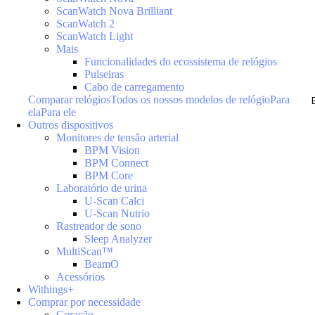
ScanWatch Nova Brilliant
ScanWatch 2
ScanWatch Light
Mais
Funcionalidades do ecossistema de relógios
Pulseiras
Cabo de carregamento
Comparar relógios
Todos os nossos modelos de relógio
Para
ela
Para ele
Outros dispositivos
Monitores de tensão arterial
BPM Vision
BPM Connect
BPM Core
Laboratório de urina
U-Scan Calci
U-Scan Nutrio
Rastreador de sono
Sleep Analyzer
MultiScan™
BeamO
Acessórios
Withings+
Comprar por necessidade
Coração