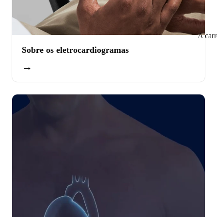
A car
Sobre os eletrocardiogramas
→