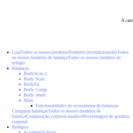
A car
Loja
Todos os nossos produtos
Produtos recondicionados
Todos
os nossos modelos de balança
Todos os nossos modelos de
relógio
Balanças
BodyScan 2
Body Scan
BodyFit
Body Comp
Body smart
Mais
Funcionalidades do ecossistema de balanças
Comparar balanças
Todos os nossos modelos de
balança
Composição corporal saudável
Percentagem de gordura
corporal
Relógios
ScanWatch Nova