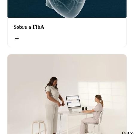
Sobre a FibA
→
Outro