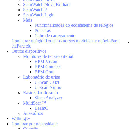
ScanWatch Nova Brilliant
ScanWatch 2
ScanWatch Light
Mais
Funcionalidades do ecossistema de relógios
Pulseiras
Cabo de carregamento
Comparar relógios
Todos os nossos modelos de relógio
Para
ela
Para ele
Outros dispositivos
Monitores de tensão arterial
BPM Vision
BPM Connect
BPM Core
Laboratório de urina
U-Scan Calci
U-Scan Nutrio
Rastreador de sono
Sleep Analyzer
MultiScan™
BeamO
Acessórios
Withings+
Comprar por necessidade
Coração