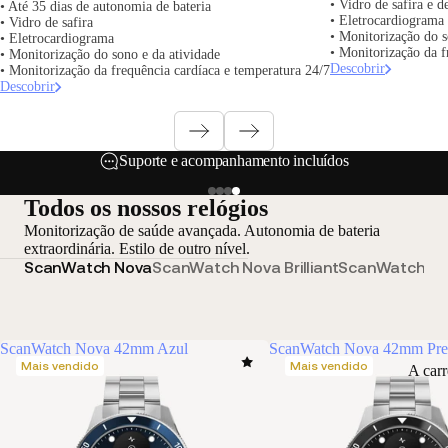
• Vidro de safira e 
• Até 35 dias de autonomia de bateria
• Eletrocardiograma
• Vidro de safira
• Monitorização do s
• Eletrocardiograma
• Monitorização da f
• Monitorização do sono e da atividade
Descobrir
• Monitorização da frequência cardíaca e temperatura 24/7
Descobrir
Suporte e acompanhamento incluídos
Todos os nossos relógios
Monitorização de saúde avançada. Autonomia de bateria
extraordinária. Estilo de outro nível.
ScanWatch Nova
ScanWatch Nova Brilliant
ScanWatch 2
S
ScanWatch Nova 42mm Azul
ScanWatch Nova 42mm Pre
Mais vendido
Mais vendido
A car