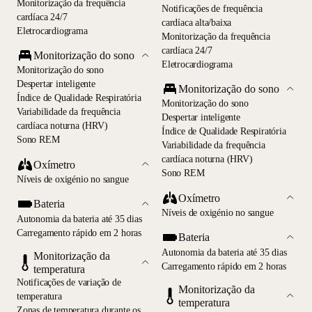
Monitorização da frequência
Notificações de frequência
cardíaca 24/7
cardíaca alta/baixa
Eletrocardiograma
Monitorização da frequência
cardíaca 24/7
Monitorização do sono
Eletrocardiograma
Monitorização do sono
Despertar inteligente
Monitorização do sono
Índice de Qualidade Respiratória
Monitorização do sono
Variabilidade da frequência
Despertar inteligente
cardíaca noturna (HRV)
Índice de Qualidade Respiratória
Sono REM
Variabilidade da frequência
cardíaca noturna (HRV)
Oxímetro
Sono REM
Níveis de oxigénio no sangue
Oxímetro
Bateria
Níveis de oxigénio no sangue
Autonomia da bateria até 35 dias
Carregamento rápido em 2 horas
Bateria
Autonomia da bateria até 35 dias
Monitorização da
Carregamento rápido em 2 horas
temperatura
Notificações de variação de
Monitorização da
temperatura
temperatura
Zonas de temperatura durante os