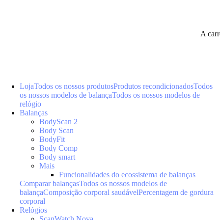
A car
Loja
Todos os nossos produtos
Produtos recondicionados
Todos
os nossos modelos de balança
Todos os nossos modelos de
relógio
Balanças
BodyScan 2
Body Scan
BodyFit
Body Comp
Body smart
Mais
Funcionalidades do ecossistema de balanças
Comparar balanças
Todos os nossos modelos de
balança
Composição corporal saudável
Percentagem de gordura
corporal
Relógios
ScanWatch Nova