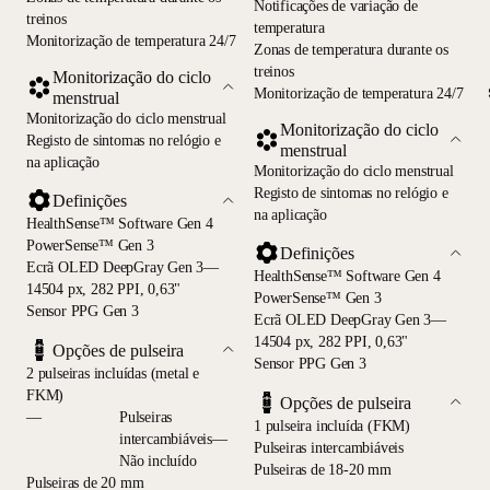
Notificações de variação de
treinos
temperatura
Monitorização de temperatura 24/7
Zonas de temperatura durante os
treinos
Monitorização do ciclo
Monitorização de temperatura 24/7
menstrual
Monitorização do ciclo menstrual
Monitorização do ciclo
Registo de sintomas no relógio e
menstrual
na aplicação
Monitorização do ciclo menstrual
Registo de sintomas no relógio e
Definições
na aplicação
HealthSense™ Software Gen 4
PowerSense™ Gen 3
Definições
Ecrã OLED DeepGray Gen 3—
HealthSense™ Software Gen 4
14504 px, 282 PPI, 0,63"
PowerSense™ Gen 3
Sensor PPG Gen 3
Ecrã OLED DeepGray Gen 3—
14504 px, 282 PPI, 0,63"
Opções de pulseira
Sensor PPG Gen 3
2 pulseiras incluídas (metal e
FKM)
Opções de pulseira
—
Pulseiras
1 pulseira incluída (FKM)
intercambiáveis—
Pulseiras intercambiáveis
Não incluído
Pulseiras de 18-20 mm
Pulseiras de 20 mm