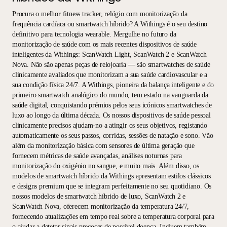
Procura o melhor fitness tracker, relógio com monitorização da
frequência cardíaca ou smartwatch híbrido? A Withings é o seu destino
definitivo para tecnologia wearable. Mergulhe no futuro da
monitorização de saúde com os mais recentes dispositivos de saúde
inteligentes da Withings: ScanWatch Light, ScanWatch 2 e ScanWatch
Nova. Não são apenas peças de relojoaria — são smartwatches de saúde
clinicamente avaliados que monitorizam a sua saúde cardiovascular e a
sua condição física 24/7. A Withings, pioneira da balança inteligente e do
primeiro smartwatch analógico do mundo, tem estado na vanguarda da
saúde digital, conquistando prémios pelos seus icónicos smartwatches de
luxo ao longo da última década. Os nossos dispositivos de saúde pessoal
clinicamente precisos ajudam-no a atingir os seus objetivos, registando
automaticamente os seus passos, corridas, sessões de natação e sono. Vão
além da monitorização básica com sensores de última geração que
fornecem métricas de saúde avançadas, análises noturnas para
monitorização do oxigénio no sangue, e muito mais. Além disso, os
modelos de smartwatch híbrido da Withings apresentam estilos clássicos
e designs premium que se integram perfeitamente no seu quotidiano. Os
nossos modelos de smartwatch híbrido de luxo, ScanWatch 2 e
ScanWatch Nova, oferecem monitorização da temperatura 24/7,
fornecendo atualizações em tempo real sobre a temperatura corporal para
o ajudar a detetar sinais precoces de possível doença. Incluem também