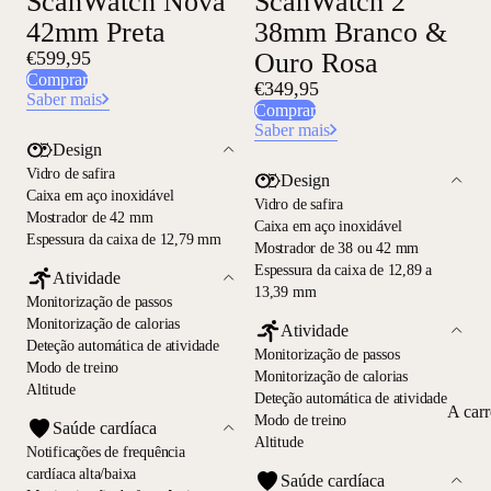
ScanWatch Nova
ScanWatch 2
42mm Preta
38mm Branco &
€599,95
Ouro Rosa
Comprar
€349,95
Saber mais
Comprar
Saber mais
Design
Vidro de safira
Design
Caixa em aço inoxidável
Vidro de safira
Mostrador de 42 mm
Caixa em aço inoxidável
Espessura da caixa de 12,79 mm
Mostrador de 38 ou 42 mm
Espessura da caixa de 12,89 a
Atividade
13,39 mm
Monitorização de passos
Monitorização de calorias
Atividade
Deteção automática de atividade
Monitorização de passos
Modo de treino
Monitorização de calorias
Altitude
Deteção automática de atividade
A car
Modo de treino
Saúde cardíaca
Altitude
Notificações de frequência
cardíaca alta/baixa
Saúde cardíaca