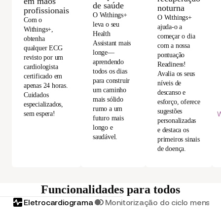
em mãos
de saúde
noturna
profissionais
O Withings+
O Withings+
Com o
leva o seu
ajuda-o a
Withings+,
Health
começar o dia
obtenha
Assistant mais
com a nossa
qualquer ECG
longe—
pontuação
revisto por um
aprendendo
Readiness!
cardiologista
todos os dias
Avalia os seus
certificado em
para construir
níveis de
apenas 24 horas.
um caminho
descanso e
Cuidados
mais sólido
esforço, oferece
especializados,
rumo a um
sugestões
W
sem espera!
futuro mais
personalizadas
longo e
e destaca os
saudável.
primeiros sinais
de doença.
Funcionalidades para todos
Eletrocardiograma
Monitorização do ciclo menstru