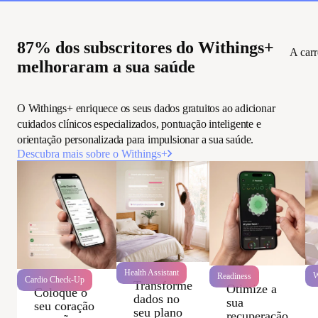
87% dos subscritores do Withings+
A car
melhoraram a sua saúde
O Withings+ enriquece os seus dados gratuitos ao adicionar
cuidados clínicos especializados, pontuação inteligente e
orientação personalizada para impulsionar a sua saúde.
Descubra mais sobre o Withings+
Health Assistant
W
Readiness
Cardio Check-Up
Transforme
Otimize a
Coloque o
dados no
sua
seu coração
seu plano
recuperação