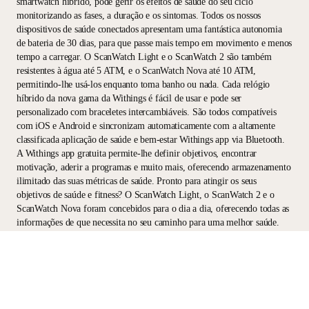
smartwatch híbrido, pode gerir os efeitos de saúde do seu ciclo
monitorizando as fases, a duração e os sintomas. Todos os nossos
dispositivos de saúde conectados apresentam uma fantástica autonomia
de bateria de 30 dias, para que passe mais tempo em movimento e menos
tempo a carregar. O ScanWatch Light e o ScanWatch 2 são também
resistentes à água até 5 ATM, e o ScanWatch Nova até 10 ATM,
permitindo-lhe usá-los enquanto toma banho ou nada. Cada relógio
híbrido da nova gama da Withings é fácil de usar e pode ser
personalizado com braceletes intercambiáveis. São todos compatíveis
com iOS e Android e sincronizam automaticamente com a altamente
classificada aplicação de saúde e bem-estar Withings app via Bluetooth.
A Withings app gratuita permite-lhe definir objetivos, encontrar
motivação, aderir a programas e muito mais, oferecendo armazenamento
ilimitado das suas métricas de saúde. Pronto para atingir os seus
objetivos de saúde e fitness? O ScanWatch Light, o ScanWatch 2 e o
ScanWatch Nova foram concebidos para o dia a dia, oferecendo todas as
informações de que necessita no seu caminho para uma melhor saúde.
Descubra o futuro do bem-estar digital com a Withings e a sua inovadora
tecnologia de smartwatch analógico e fitness tracker.
Mantenha-se informado
Receba em primeiro lugar as nossas últimas novidades, dicas de
saúde e atualizações.