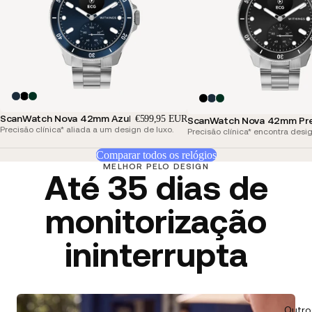
ScanWatch Nova 42mm Azul
€599,95 EUR
ScanWatch Nova 42mm Pr
Precisão clínica* aliada a um design de luxo.
Precisão clínica* encontra desig
Comparar todos os relógios
MELHOR PELO DESIGN
Até 35 dias de
monitorização
ininterrupta
Outro