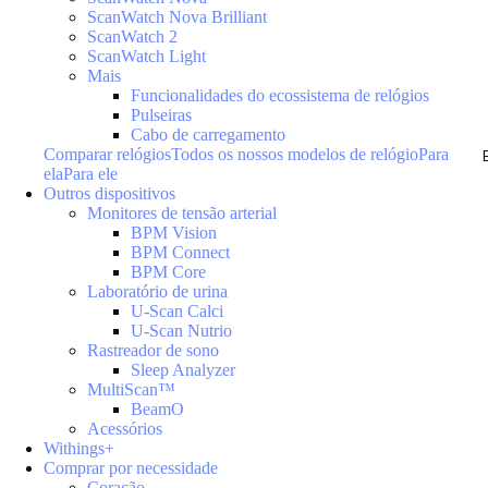
ScanWatch Nova Brilliant
ScanWatch 2
ScanWatch Light
Mais
Funcionalidades do ecossistema de relógios
Pulseiras
Cabo de carregamento
Comparar relógios
Todos os nossos modelos de relógio
Para
ela
Para ele
Outros dispositivos
Monitores de tensão arterial
BPM Vision
BPM Connect
BPM Core
Laboratório de urina
U-Scan Calci
U-Scan Nutrio
Rastreador de sono
Sleep Analyzer
MultiScan™
BeamO
Acessórios
Withings+
Comprar por necessidade
Coração