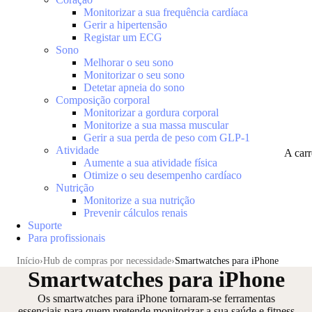
Monitorizar a sua frequência cardíaca
Gerir a hipertensão
Registar um ECG
Sono
Melhorar o seu sono
Monitorizar o seu sono
Detetar apneia do sono
Composição corporal
Monitorizar a gordura corporal
Monitorize a sua massa muscular
Gerir a sua perda de peso com GLP-1
Atividade
A car
Aumente a sua atividade física
Otimize o seu desempenho cardíaco
Nutrição
Monitorize a sua nutrição
Prevenir cálculos renais
Suporte
Para profissionais
Início
Hub de compras por necessidade
Smartwatches para iPhone
Smartwatches para iPhone
Os smartwatches para iPhone tornaram-se ferramentas
essenciais para quem pretende monitorizar a sua saúde e fitness