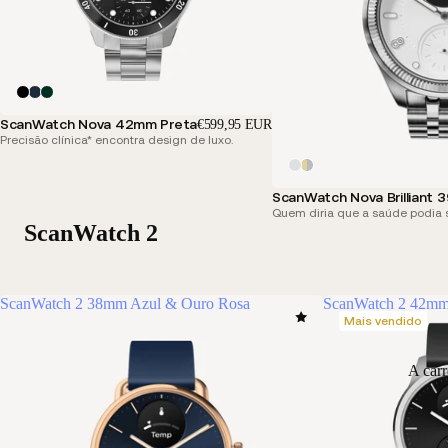
ScanWatch Nova 42mm Preta
€599,95 EUR
Precisão clínica* encontra design de luxo.
ScanWatch Nova Brilliant
Quem diria que a saúde podia 
ScanWatch 2
ScanWatch 2 38mm Azul & Ouro Rosa
ScanWatch 2 42mm
Mais vendido
A car