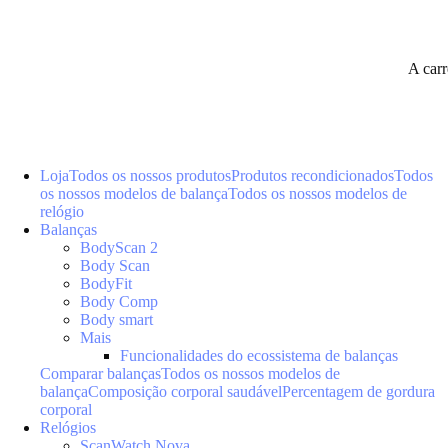
A car
Loja
Todos os nossos produtos
Produtos recondicionados
Todos
os nossos modelos de balança
Todos os nossos modelos de
relógio
Balanças
BodyScan 2
Body Scan
BodyFit
Body Comp
Body smart
Mais
Funcionalidades do ecossistema de balanças
Comparar balanças
Todos os nossos modelos de
balança
Composição corporal saudável
Percentagem de gordura
corporal
Relógios
ScanWatch Nova