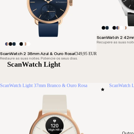
ScanWatch 2 42m
Recupere as suas noite
ScanWatch 2 38mm Azul & Ouro Rosa
€349,95 EUR
Restaure as suas noites. Potencie os seus dias.
ScanWatch Light
ScanWatch Light 37mm Branco & Ouro Rosa
ScanWatch L
Outro