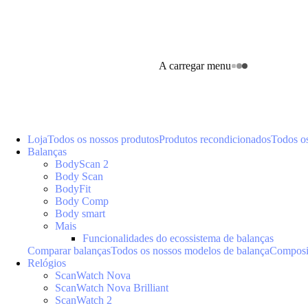
A carregar menu
Loja
Todos os nossos produtos
Produtos recondicionados
Todos o
Balanças
BodyScan 2
Body Scan
BodyFit
Body Comp
Body smart
Mais
Funcionalidades do ecossistema de balanças
Comparar balanças
Todos os nossos modelos de balança
Composiç
Relógios
ScanWatch Nova
ScanWatch Nova Brilliant
ScanWatch 2