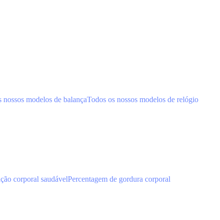
s nossos modelos de balança
Todos os nossos modelos de relógio
ão corporal saudável
Percentagem de gordura corporal