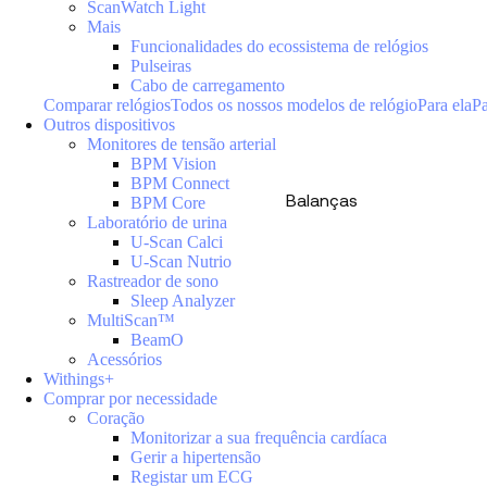
ScanWatch Light
Mais
Funcionalidades do ecossistema de relógios
Pulseiras
Cabo de carregamento
Comparar relógios
Todos os nossos modelos de relógio
Para ela
Pa
Outros dispositivos
Monitores de tensão arterial
BPM Vision
BPM Connect
Balanças
BPM Core
Laboratório de urina
U-Scan Calci
U-Scan Nutrio
Rastreador de sono
Sleep Analyzer
MultiScan™
BeamO
Acessórios
Withings+
Comprar por necessidade
Coração
Monitorizar a sua frequência cardíaca
Gerir a hipertensão
Registar um ECG