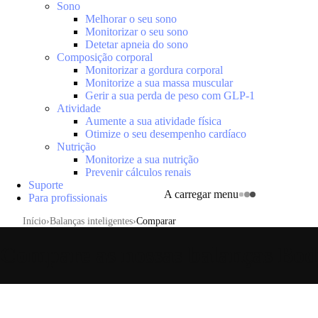
Sono
Melhorar o seu sono
Monitorizar o seu sono
Detetar apneia do sono
Composição corporal
Monitorizar a gordura corporal
Monitorize a sua massa muscular
Gerir a sua perda de peso com GLP-1
Atividade
Aumente a sua atividade física
Otimize o seu desempenho cardíaco
Nutrição
Monitorize a sua nutrição
Prevenir cálculos renais
Suporte
A carregar menu
Para profissionais
Início
Balanças inteligentes
Comparar
Compare as nossas balanças Bod