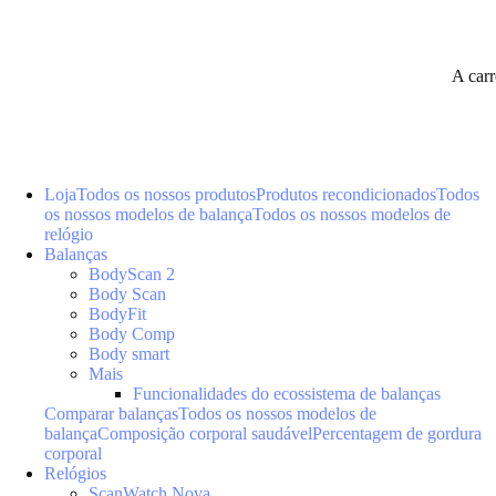
A car
Loja
Todos os nossos produtos
Produtos recondicionados
Todos
os nossos modelos de balança
Todos os nossos modelos de
relógio
Balanças
BodyScan 2
Body Scan
BodyFit
Body Comp
Body smart
Mais
Funcionalidades do ecossistema de balanças
Comparar balanças
Todos os nossos modelos de
balança
Composição corporal saudável
Percentagem de gordura
corporal
Relógios
ScanWatch Nova