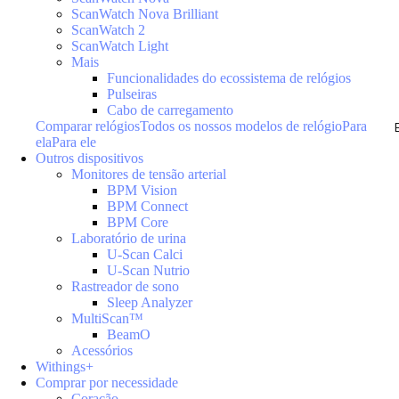
ScanWatch Nova Brilliant
ScanWatch 2
ScanWatch Light
Mais
Funcionalidades do ecossistema de relógios
Pulseiras
Cabo de carregamento
Comparar relógios
Todos os nossos modelos de relógio
Para
ela
Para ele
Outros dispositivos
Monitores de tensão arterial
BPM Vision
BPM Connect
BPM Core
Laboratório de urina
U-Scan Calci
U-Scan Nutrio
Rastreador de sono
Sleep Analyzer
MultiScan™
BeamO
Acessórios
Withings+
Comprar por necessidade
Coração