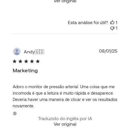
Ver original
Esta análise foi útil?
1
1
Data
08/01/25
Andy
🇺🇸
de
publi
Marketing
Adoro o monitor de pressão arterial. Uma coisa que me
incomoda é que a leitura é muito rápida e desaparece.
Deveria haver uma maneira de clicar e ver os resultados
novamente.
Traduzido do inglês por IA
Ver original