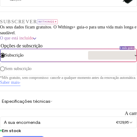
SUBSCREVER
Os seus dados ficam gratuitos. O Withings+ guia-o para uma vida mais longa e
saudável.
O que está incluído
Opções de subscrição
1 mês grátis
Subscrição
Sem subscrição
*Mês gratuito, sem compromisso: cancele a qualquer momento antes da renovação automática.
Saber mais
›
Especificações técnicas
A car
A sua encomenda
€129,95
Em stock