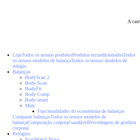
A car
Loja
Todos os nossos produtos
Produtos recondicionados
Todos
os nossos modelos de balança
Todos os nossos modelos de
relógio
Balanças
BodyScan 2
Body Scan
BodyFit
Body Comp
Body smart
Mais
Funcionalidades do ecossistema de balanças
Comparar balanças
Todos os nossos modelos de
balança
Composição corporal saudável
Percentagem de gordura
corporal
Relógios
ScanWatch Nova