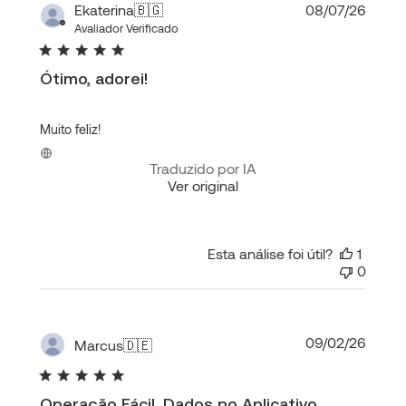
Data
Ekaterina
🇧🇬
08/07/26
de
Avaliador Verificado
publi
Ótimo, adorei!
Muito feliz!
Traduzido por IA
Ver original
Esta análise foi útil?
1
0
Data
09/02/26
Marcus
🇩🇪
de
publi
Operação Fácil, Dados no Aplicativo