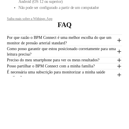
Android (OS 12 ou superior)
Não pode ser configurado a partir de um computador
Saiba mais sobre a Withings App
FAQ
Por que razão o BPM Connect é uma melhor escolha do que um
monitor de pressão arterial standard?
Como posso garantir que estou posicionado corretamente para uma
leitura precisa?
Preciso do meu smartphone para ver os meus resultados?
Posso partilhar o BPM Connect com a minha família?
É necessária uma subscrição para monitorizar a minha saúde
cardíaca?
€129,95
–
Adicionar ao carrinho
Mantenha-se informado
Receba em primeiro lugar as nossas últimas novidades, dicas de
saúde e atualizações.
E-mail
Facebook
Instagram
Youtube
Tiktok
Twitter