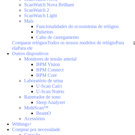
ScanWatch Nova Brilliant
ScanWatch 2
ScanWatch Light
Mais
Funcionalidades do ecossistema de relógios
Pulseiras
Cabo de carregamento
Comparar relógios
Todos os nossos modelos de relógio
Para
ela
Para ele
Outros dispositivos
Monitores de tensão arterial
BPM Vision
BPM Connect
BPM Core
Laboratório de urina
U-Scan Calci
U-Scan Nutrio
Rastreador de sono
Sleep Analyzer
MultiScan™
BeamO
Acessórios
Withings+
Comprar por necessidade
Coração