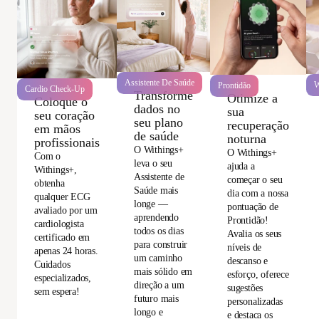
Assistente De Saúde
W
Prontidão
Cardio Check-Up
Transforme
Otimize a
Coloque o
dados no
sua
seu coração
seu plano
recuperação
em mãos
de saúde
noturna
profissionais
O Withings+
O Withings+
Com o
leva o seu
ajuda a
Withings+,
Assistente de
começar o seu
obtenha
Saúde mais
dia com a nossa
qualquer ECG
longe —
pontuação de
avaliado por um
aprendendo
Prontidão!
cardiologista
todos os dias
Avalia os seus
certificado em
para construir
níveis de
apenas 24 horas.
um caminho
descanso e
Cuidados
mais sólido em
esforço, oferece
especializados,
direção a um
sugestões
sem espera!
futuro mais
personalizadas
longo e
e destaca os