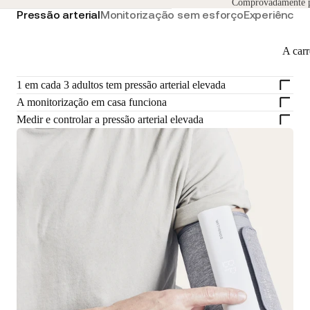
Comprovadamente pre
Pressão arterial
Monitorização sem esforço
Experiência 
A car
1 em cada 3 adultos tem pressão arterial elevada
A monitorização em casa funciona
Medir e controlar a pressão arterial elevada