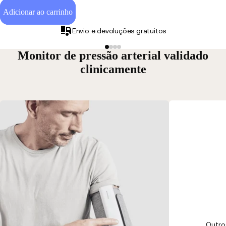
Adicionar ao carrinho
Envio e devoluções gratuitos
Monitor de pressão arterial validado
clinicamente
Outro