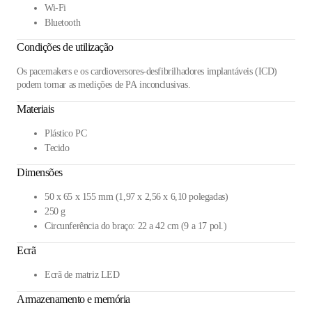
Wi-Fi
Bluetooth
Condições de utilização
Os pacemakers e os cardioversores-desfibrilhadores implantáveis (ICD)
podem tornar as medições de PA inconclusivas.
Materiais
Plástico PC
Tecido
Dimensões
50 x 65 x 155 mm (1,97 x 2,56 x 6,10 polegadas)
250 g
Circunferência do braço: 22 a 42 cm (9 a 17 pol.)
Ecrã
Ecrã de matriz LED
Armazenamento e memória