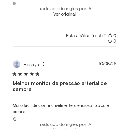
Traduzido do inglês por IA
Ver original
Esta análise foi útil?
0
0
Data
10/05/25
Hesaya
🇩🇪
de
publi
Melhor monitor de pressão arterial de
sempre
Muito fácil de usar, incrivelmente silencioso, rápido e
preciso
Traduzido do inglês por IA