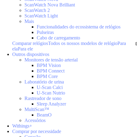
ScanWatch Nova Brilliant
ScanWatch 2
ScanWatch Light
Mais
Funcionalidades do ecossistema de relógios
Pulseiras
Cabo de carregamento
Comparar relógios
Todos os nossos modelos de relógio
Para
ela
Para ele
Outros dispositivos
Monitores de tensão arterial
BPM Vision
BPM Connect
BPM Core
Laboratório de urina
U-Scan Calci
U-Scan Nutrio
Rastreador de sono
Sleep Analyzer
MultiScan™
BeamO
Acessórios
Withings+
Comprar por necessidade
Coração