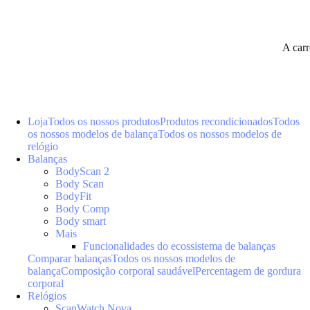
A car
Loja
Todos os nossos produtos
Produtos recondicionados
Todos
os nossos modelos de balança
Todos os nossos modelos de
relógio
Balanças
BodyScan 2
Body Scan
BodyFit
Body Comp
Body smart
Mais
Funcionalidades do ecossistema de balanças
Comparar balanças
Todos os nossos modelos de
balança
Composição corporal saudável
Percentagem de gordura
corporal
Relógios
ScanWatch Nova