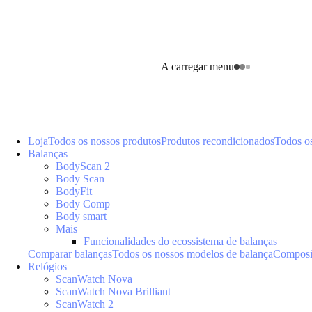
A carregar menu
Loja
Todos os nossos produtos
Produtos recondicionados
Todos o
Balanças
BodyScan 2
Body Scan
BodyFit
Body Comp
Body smart
Mais
Funcionalidades do ecossistema de balanças
Comparar balanças
Todos os nossos modelos de balança
Composiç
Relógios
ScanWatch Nova
ScanWatch Nova Brilliant
ScanWatch 2