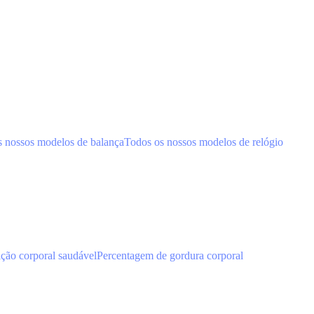
s nossos modelos de balança
Todos os nossos modelos de relógio
ão corporal saudável
Percentagem de gordura corporal