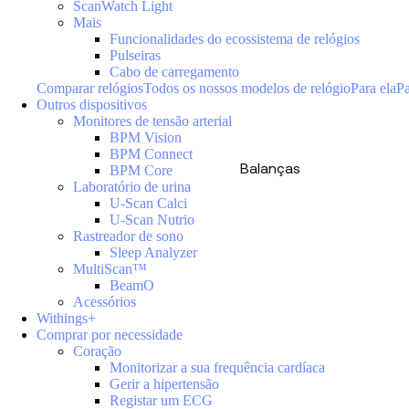
ScanWatch Light
Mais
Funcionalidades do ecossistema de relógios
Pulseiras
Cabo de carregamento
Comparar relógios
Todos os nossos modelos de relógio
Para ela
Pa
Outros dispositivos
Monitores de tensão arterial
BPM Vision
BPM Connect
Balanças
BPM Core
Laboratório de urina
U-Scan Calci
U-Scan Nutrio
Rastreador de sono
Sleep Analyzer
MultiScan™
BeamO
Acessórios
Withings+
Comprar por necessidade
Coração
Monitorizar a sua frequência cardíaca
Gerir a hipertensão
Registar um ECG