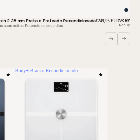
ScanWatch
ch 2 38 mm Preto e Prateado Recondicionada
€249,95 EUR
Recupere as
s suas noites. Potencie os seus dias.
Body+ Branco Recondicionado