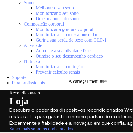
Sono
Melhorar o seu sono
Monitorizar o seu sono
Detetar apneia do sono
Composição corporal
Monitorizar a gordura corporal
Monitorize a sua massa muscular
Gerir a sua perda de peso com GLP-1
Atividade
Aumente a sua atividade física
Otimize o seu desempenho cardíaco
Nutrição
Monitorize a sua nutrição
Prevenir cálculos renais
Suporte
A carregar menu
Para profissionais
Recondicionado
Loja
Descubra o poder dos dispositivos recondicionados Wit
restaurados para garantir o mesmo padrão de excelênci
Experimente a fiabilidade e a inovação em que confia, a
Saber mais sobre recondicionados