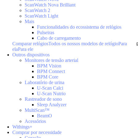
ScanWatch Nova Brilliant
ScanWatch 2
ScanWatch Light
Mais
Funcionalidades do ecossistema de relógios
Pulseiras
Cabo de carregamento
Comparar relógios
Todos os nossos modelos de relógio
Para
ela
Para ele
Outros dispositivos
Monitores de tensão arterial
BPM Vision
BPM Connect
BPM Core
Laboratório de urina
U-Scan Calci
U-Scan Nutrio
Rastreador de sono
Sleep Analyzer
MultiScan™
BeamO
Acessórios
Withings+
Comprar por necessidade
Coração