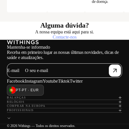
de doença.
Alguma dúvida?
A nossa equipa está aqui para si.
Contacte-nos
Mantenha-se informado
Receba em primeiro lugar as nossas últimas novidades, dicas de
saúde e atualizações.
E-mail
Facebook
Instagram
Youtube
Tiktok
Twitter
PT-PT · EUR
BALANÇAS
RELÓGIOS
COMPRAR NA EUROPA
A car
PROFISSIONAIS
© 2026 Withings — Todos os direitos reservados.