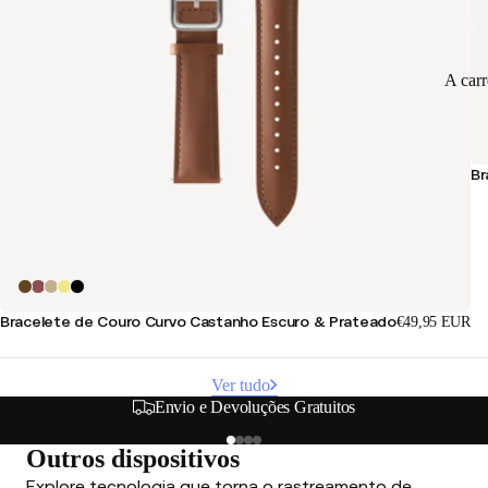
A car
Br
Bracelete de Couro Curvo Castanho Escuro & Prateado
€49,95 EUR
Ver tudo
Opções de Pagamento Seguras e Flexíveis
Outros dispositivos
Explore tecnologia que torna o rastreamento de