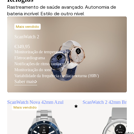
Rastreamento de saúde avançado. Autonomia de
bateria incrível. Estilo de outro nível.
Mais vendido
ScanWatch 2
€349,95
Monitorização de temperatura 24/7
Eletrocardiograma
Notificações de ritmo cardíaco irregular
Monitorização do sono
Variabilidade da frequência cardíaca noturna (HRV)
Saber mais
ScanWatch Nova 42mm Azul
ScanWatch 2 42mm Branco
Mais vendido
Outro