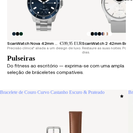
ScanWatch Nova 42mm Azul
ScanWatch 2 42mm Branco &
€599,95 EUR
Precisão clínica* aliada a um design de luxo.
Restaure as suas noites. Poten
dias.
Pulseiras
Do fitness ao escritório — exprima-se com uma ampla
seleção de bráceletes compatíveis.
Bracelete de Couro Curvo Castanho Escuro & Prateado
Br