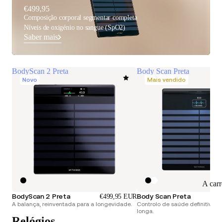
€499,95
Composição corporal segmentar completa
Níveis de oxigénio no sangue (SpO2)
Saber mais
BodyScan 2 Preta
Body Scan Preta
Novo
Mais vendido
A car
BodyScan 2 Preta
Body Scan Preta
€499,95 EUR
A balança, reinventada para a longevidade.
Controlo de saúde definitivo. 
longa.
Relógios