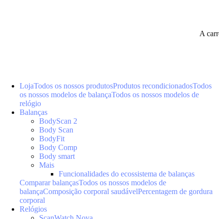
A car
Loja
Todos os nossos produtos
Produtos recondicionados
Todos
os nossos modelos de balança
Todos os nossos modelos de
relógio
Balanças
BodyScan 2
Body Scan
BodyFit
Body Comp
Body smart
Mais
Funcionalidades do ecossistema de balanças
Comparar balanças
Todos os nossos modelos de
balança
Composição corporal saudável
Percentagem de gordura
corporal
Relógios
ScanWatch Nova