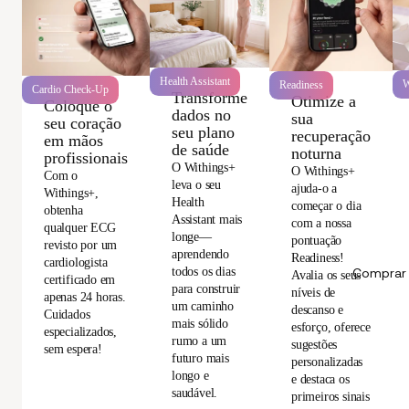
Health Assistant
W
Readiness
Cardio Check-Up
Transforme
Otimize a
Coloque o
dados no
sua
seu coração
seu plano
recuperação
em mãos
de saúde
noturna
profissionais
O Withings+
O Withings+
Com o
leva o seu
ajuda-o a
Withings+,
Health
começar o dia
obtenha
Assistant mais
com a nossa
qualquer ECG
longe—
pontuação
revisto por um
aprendendo
Readiness!
cardiologista
todos os dias
Comprar 
Avalia os seus
certificado em
para construir
níveis de
apenas 24 horas.
um caminho
descanso e
Cuidados
mais sólido
esforço, oferece
especializados,
rumo a um
sugestões
sem espera!
futuro mais
personalizadas
longo e
e destaca os
saudável.
primeiros sinais