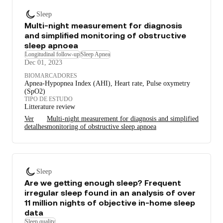
Sleep
Multi-night measurement for diagnosis
and simplified monitoring of obstructive
sleep apnoea
Longitudinal follow-up
Sleep Apnea
Dec 01, 2023
BIOMARCADORES
Apnea-Hypopnea Index (AHI), Heart rate, Pulse oxymetry
(SpO2)
TIPO DE ESTUDO
Litterature review
Ver
Multi-night measurement for diagnosis and simplified
detalhes
monitoring of obstructive sleep apnoea
Sleep
Are we getting enough sleep? Frequent
irregular sleep found in an analysis of over
11 million nights of objective in-home sleep
data
Sleep quality