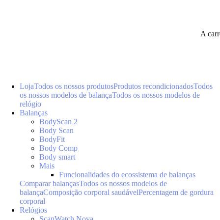
A car
Loja
Todos os nossos produtos
Produtos recondicionados
Todos
os nossos modelos de balança
Todos os nossos modelos de
relógio
Balanças
BodyScan 2
Body Scan
BodyFit
Body Comp
Body smart
Mais
Funcionalidades do ecossistema de balanças
Comparar balanças
Todos os nossos modelos de
balança
Composição corporal saudável
Percentagem de gordura
corporal
Relógios
ScanWatch Nova