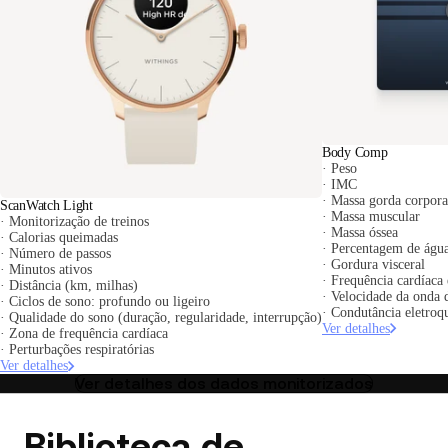
Body Comp
· Peso
· IMC
· Massa gorda corpora
ScanWatch Light
· Massa muscular
· Monitorização de treinos
· Massa óssea
· Calorias queimadas
· Percentagem de águ
· Número de passos
· Gordura visceral
· Minutos ativos
· Frequência cardíaca
· Distância (km, milhas)
· Velocidade da onda 
· Ciclos de sono: profundo ou ligeiro
· Condutância eletroq
· Qualidade do sono (duração, regularidade, interrupção)
Ver detalhes
· Zona de frequência cardíaca
· Perturbações respiratórias
Ver detalhes
Ver detalhes dos dados monitorizados
Biblioteca de