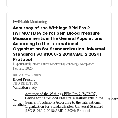
Health Monitoring
Accuracy of the Withings BPM Pro 2
(WPM07) Device for Self-Blood Pressure
Measurements in the General Populations
According to the International
Organization for Standardization Universal
Standard (ISO 81060-2:2018/AMD 2:2024)
Protocol
Hypertension
Remote Patient Monitoring
Technology Acceptance
Feb 25, 2026
BIOMARCADORES
Blood Pressure
TIPO DE ESTUDO
Validation study
Accuracy of the Withings BPM Pro 2 (WPM07)
Device for Self-Blood Pressure Measurements in the
A car
Ver
General Populations According to the International
detalhes
Organization for Standardization Universal Standard
(ISO 81060-2:2018/AMD 2:2024) Protocol