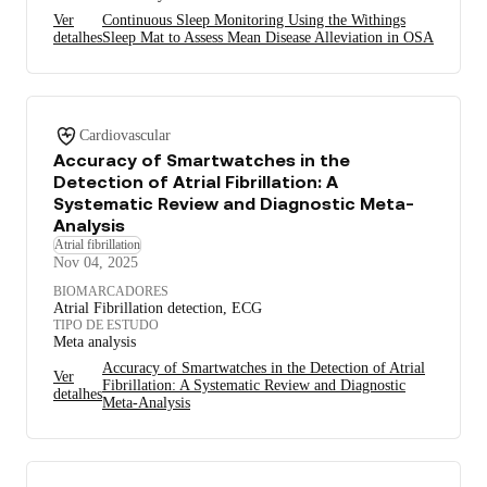
Ver
Continuous Sleep Monitoring Using the Withings
detalhes
Sleep Mat to Assess Mean Disease Alleviation in OSA
Cardiovascular
Accuracy of Smartwatches in the
Detection of Atrial Fibrillation: A
Systematic Review and Diagnostic Meta-
Analysis
Atrial fibrillation
Nov 04, 2025
BIOMARCADORES
Atrial Fibrillation detection, ECG
TIPO DE ESTUDO
Meta analysis
Accuracy of Smartwatches in the Detection of Atrial
Ver
Fibrillation: A Systematic Review and Diagnostic
detalhes
Meta-Analysis