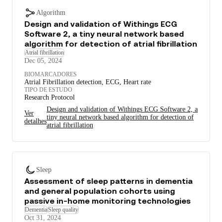
Algorithm
Design and validation of Withings ECG
Software 2, a tiny neural network based
algorithm for detection of atrial fibrillation
Atrial fibrillation
Dec 05, 2024
BIOMARCADORES
Atrial Fibrillation detection, ECG, Heart rate
TIPO DE ESTUDO
Research Protocol
Design and validation of Withings ECG Software 2, a
Ver
tiny neural network based algorithm for detection of
detalhes
atrial fibrillation
Sleep
Assessment of sleep patterns in dementia
and general population cohorts using
passive in-home monitoring technologies
Dementia
Sleep quality
Oct 31, 2024