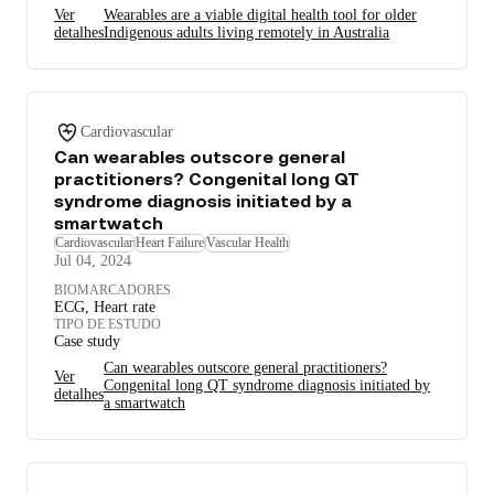
Ver
Wearables are a viable digital health tool for older
detalhes
Indigenous adults living remotely in Australia
Cardiovascular
Can wearables outscore general
practitioners? Congenital long QT
syndrome diagnosis initiated by a
smartwatch
Cardiovascular
Heart Failure
Vascular Health
Jul 04, 2024
BIOMARCADORES
ECG, Heart rate
TIPO DE ESTUDO
Case study
Can wearables outscore general practitioners?
Ver
Congenital long QT syndrome diagnosis initiated by
detalhes
a smartwatch