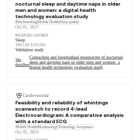
nocturnal sleep and daytime naps in older
men and women: a digital health
technology evaluation study
Benchmarking
Mobile Health
Sleep quality
Oct 01, 2023
BIOMARCADORES
Sleep
TIPO DE ESTUDO
Validation study
Contactless and longitudinal monitoring of nocturnal
Ver
sleep and daytime naps in older men and women: a
detalhes
digital health technology evaluation study
Cardiovascular
Feasibility and reliability of whintings
scanwatch to record 4-lead
Electrocardiogram: A comparative analysis
with a standard ECG
Mobile Health
Rhythmology
Technology Acceptance
Oct 01, 2023