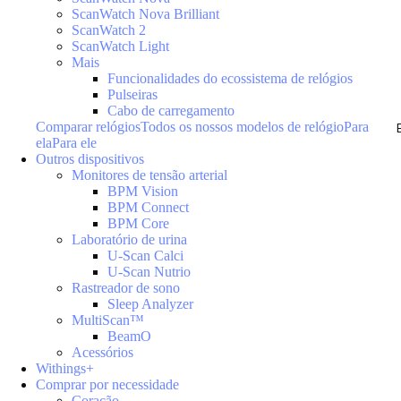
ScanWatch Nova Brilliant
ScanWatch 2
ScanWatch Light
Mais
Funcionalidades do ecossistema de relógios
Pulseiras
Cabo de carregamento
Comparar relógios
Todos os nossos modelos de relógio
Para
ela
Para ele
Outros dispositivos
Monitores de tensão arterial
BPM Vision
BPM Connect
BPM Core
Laboratório de urina
U-Scan Calci
U-Scan Nutrio
Rastreador de sono
Sleep Analyzer
MultiScan™
BeamO
Acessórios
Withings+
Comprar por necessidade
Coração