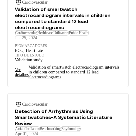
Cardiovascular
Validation of smartwatch
electrocardiogram intervals in children
compared to standard 12 lead
electrocardiograms
Cardiovascular
Healthcare Utilization
Public Health
Jun 25, 2024
BIOMARCADORES
ECG, Heart rate
TIPO DE ESTUDO
Validation study
Validation of smartwatch electrocardiogram intervals
Ver
in children compared to standard 12 lead
detalhes
electrocardiograms
Cardiovascular
Detection of Arrhythmias Using
Smartwatches-A Systematic Literature
Review
Atrial fibrillation
Benchmarking
Rhythmology
Apr 01, 2024