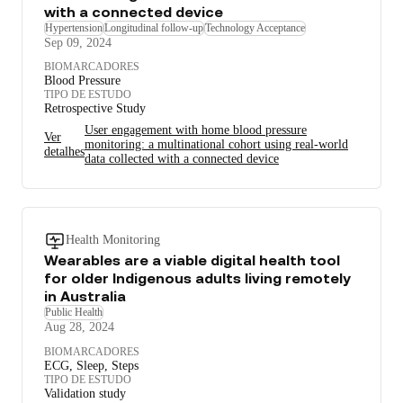
with a connected device
Hypertension
Longitudinal follow-up
Technology Acceptance
Sep 09, 2024
BIOMARCADORES
Blood Pressure
TIPO DE ESTUDO
Retrospective Study
User engagement with home blood pressure
Ver
monitoring: a multinational cohort using real-world
detalhes
data collected with a connected device
Health Monitoring
Wearables are a viable digital health tool
for older Indigenous adults living remotely
in Australia
Public Health
Aug 28, 2024
BIOMARCADORES
ECG, Sleep, Steps
TIPO DE ESTUDO
Validation study