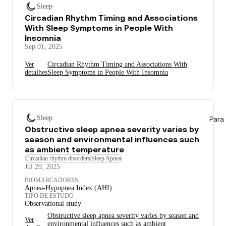
Sleep
Circadian Rhythm Timing and Associations
With Sleep Symptoms in People With
Insomnia
Sep 01, 2025
Ver
Circadian Rhythm Timing and Associations With
detalhes
Sleep Symptoms in People With Insomnia
Sleep
Para 
Obstructive sleep apnea severity varies by
season and environmental influences such
as ambient temperature
Circadian rhythm disorders
Sleep Apnea
Jul 29, 2025
BIOMARCADORES
Apnea-Hypopnea Index (AHI)
TIPO DE ESTUDO
Observational study
Obstructive sleep apnea severity varies by season and
Ver
environmental influences such as ambient