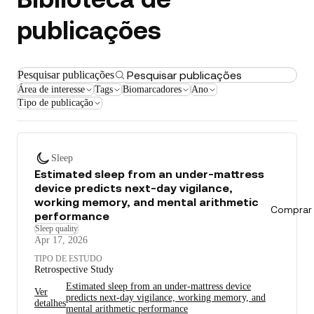
publicações
Pesquisar publicações
Área de interesse
Tags
Biomarcadores
Ano
Tipo de publicação
Sleep
Estimated sleep from an under-mattress
device predicts next-day vigilance,
working memory, and mental arithmetic
Comprar 
performance
Sleep quality
Apr 17, 2026
TIPO DE ESTUDO
Retrospective Study
Estimated sleep from an under-mattress device
Ver
predicts next-day vigilance, working memory, and
detalhes
mental arithmetic performance