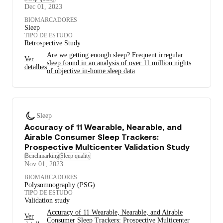
Dec 01, 2023
BIOMARCADORES
Sleep
TIPO DE ESTUDO
Retrospective Study
Are we getting enough sleep? Frequent irregular
Ver
sleep found in an analysis of over 11 million nights
detalhes
of objective in-home sleep data
Sleep
Accuracy of 11 Wearable, Nearable, and
Airable Consumer Sleep Trackers:
Prospective Multicenter Validation Study
Benchmarking
Sleep quality
Nov 01, 2023
BIOMARCADORES
Polysomnography (PSG)
TIPO DE ESTUDO
Validation study
Accuracy of 11 Wearable, Nearable, and Airable
Ver
Consumer Sleep Trackers: Prospective Multicenter