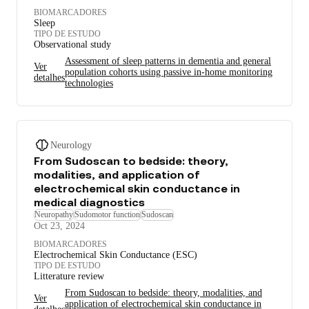
BIOMARCADORES
Sleep
TIPO DE ESTUDO
Observational study
Assessment of sleep patterns in dementia and general
Ver
population cohorts using passive in-home monitoring
detalhes
technologies
Neurology
From Sudoscan to bedside: theory,
modalities, and application of
electrochemical skin conductance in
medical diagnostics
Neuropathy
Sudomotor function
Sudoscan
Oct 23, 2024
BIOMARCADORES
Electrochemical Skin Conductance (ESC)
TIPO DE ESTUDO
Litterature review
From Sudoscan to bedside: theory, modalities, and
Ver
application of electrochemical skin conductance in