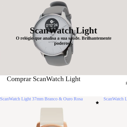
ScanWatch Light
O relógio que analisa a sua saúde. Brilhantemente
poderoso.
Comprar ScanWatch Light
ScanWatch Light 37mm Branco & Ouro Rosa
ScanWatch L