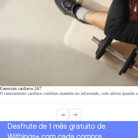
A car
Essenciais cardíacos 24/7
O rastreamento cardíaco contínuo mantém-no informado, com alertas quando a 
Desfrute de 1 mês gratuito de
Withings+ com cada compra