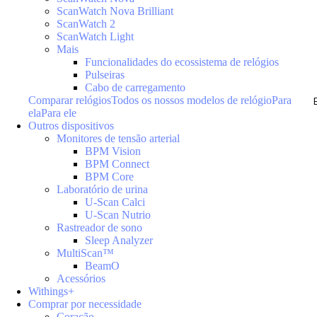
ScanWatch Nova Brilliant
ScanWatch 2
ScanWatch Light
Mais
Funcionalidades do ecossistema de relógios
Pulseiras
Cabo de carregamento
Comparar relógios
Todos os nossos modelos de relógio
Para
ela
Para ele
Outros dispositivos
Monitores de tensão arterial
BPM Vision
BPM Connect
BPM Core
Laboratório de urina
U-Scan Calci
U-Scan Nutrio
Rastreador de sono
Sleep Analyzer
MultiScan™
BeamO
Acessórios
Withings+
Comprar por necessidade
Coração