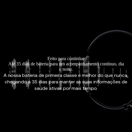
Feito para continuar
Até 35 dias de bateria para um acompanhamento contínuo, dia
e noite.
A nossa bateria de primeira classe é melhor do que nunca,
chegando a 35 dias para manter as suas informações de
saúde ativas por mais tempo.
A car