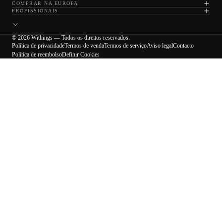
COMPRAR NA EUROPA
PROFISSIONAIS
© 2026 Withings — Todos os direitos reservados.
Política de privacidade
Termos de venda
Termos de serviço
Aviso legal
Contacto
Política de reembolso
Definir Cookies