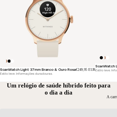
ScanWatch L
ScanWatch Light 37mm Branco & Ouro Rosa
€249,95 EUR
Estilo leve. I
Estilo leve. Informações duradouras.
Um relógio de saúde híbrido feito para
o dia a dia
A car