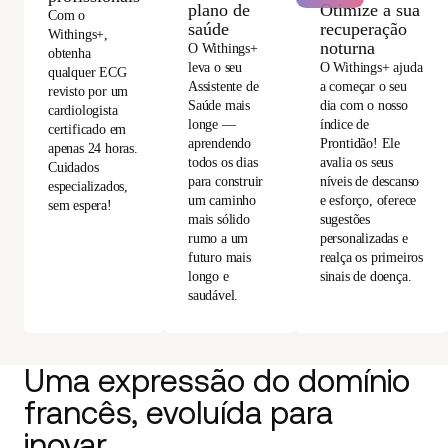
Otimize a sua
plano de
Com o
recuperação
saúde
Withings+,
noturna
O Withings+
obtenha
O Withings+ ajuda
leva o seu
qualquer ECG
a começar o seu
Assistente de
revisto por um
dia com o nosso
Saúde mais
cardiologista
índice de
longe —
certificado em
Prontidão! Ele
aprendendo
apenas 24 horas.
avalia os seus
todos os dias
Cuidados
níveis de descanso
para construir
especializados,
e esforço, oferece
um caminho
sem espera!
sugestões
mais sólido
personalizadas e
rumo a um
realça os primeiros
futuro mais
sinais de doença.
longo e
saudável.
Uma expressão do domínio
francês, evoluída para
inovar.