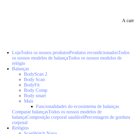
A car
Loja
Todos os nossos produtos
Produtos recondicionados
Todos
os nossos modelos de balança
Todos os nossos modelos de
relógio
Balanças
BodyScan 2
Body Scan
BodyFit
Body Comp
Body smart
Mais
Funcionalidades do ecossistema de balanças
Comparar balanças
Todos os nossos modelos de
balança
Composição corporal saudável
Percentagem de gordura
corporal
Relógios
ScanWatch Nova