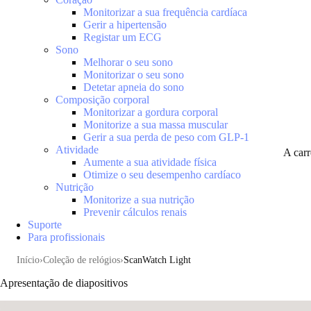
Monitorizar a sua frequência cardíaca
Gerir a hipertensão
Registar um ECG
Sono
Melhorar o seu sono
Monitorizar o seu sono
Detetar apneia do sono
Composição corporal
Monitorizar a gordura corporal
Monitorize a sua massa muscular
Gerir a sua perda de peso com GLP-1
Atividade
A car
Aumente a sua atividade física
Otimize o seu desempenho cardíaco
Nutrição
Monitorize a sua nutrição
Prevenir cálculos renais
Suporte
Para profissionais
Início
Coleção de relógios
ScanWatch Light
Apresentação de diapositivos