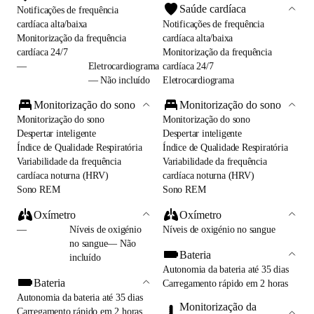
Saúde cardíaca
Notificações de frequência
cardíaca alta/baixa
Notificações de frequência
Monitorização da frequência
cardíaca alta/baixa
cardíaca 24/7
Monitorização da frequência
—
Eletrocardiograma
cardíaca 24/7
— Não incluído
Eletrocardiograma
Monitorização do sono
Monitorização do sono
Monitorização do sono
Monitorização do sono
Despertar inteligente
Despertar inteligente
Índice de Qualidade Respiratória
Índice de Qualidade Respiratória
Variabilidade da frequência
Variabilidade da frequência
cardíaca noturna (HRV)
cardíaca noturna (HRV)
Sono REM
Sono REM
Oxímetro
Oxímetro
—
Níveis de oxigénio
Níveis de oxigénio no sangue
no sangue— Não
Bateria
incluído
Autonomia da bateria até 35 dias
Bateria
Carregamento rápido em 2 horas
Autonomia da bateria até 35 dias
Monitorização da
Carregamento rápido em 2 horas