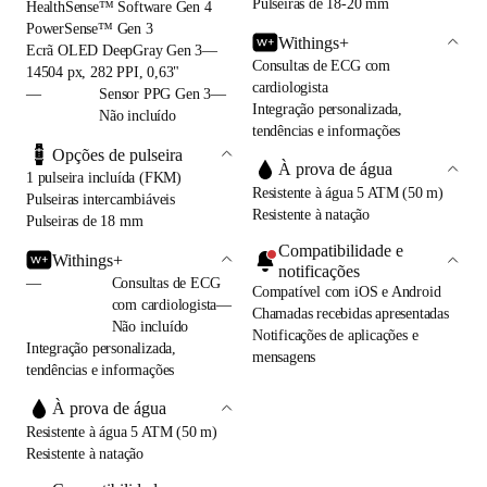
Pulseiras de 18-20 mm
HealthSense™ Software Gen 4
PowerSense™ Gen 3
Withings+
Ecrã OLED DeepGray Gen 3—
Consultas de ECG com
14504 px, 282 PPI, 0,63"
cardiologista
—
Sensor PPG Gen 3—
Integração personalizada,
Não incluído
tendências e informações
Opções de pulseira
À prova de água
1 pulseira incluída (FKM)
Resistente à água 5 ATM (50 m)
Pulseiras intercambiáveis
Resistente à natação
Pulseiras de 18 mm
Compatibilidade e
Withings+
notificações
—
Consultas de ECG
Compatível com iOS e Android
com cardiologista—
Chamadas recebidas apresentadas
Não incluído
Notificações de aplicações e
Integração personalizada,
mensagens
tendências e informações
À prova de água
Resistente à água 5 ATM (50 m)
Resistente à natação