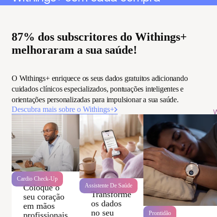
87% dos subscritores do Withings+
melhoraram a sua saúde!
O Withings+ enriquece os seus dados gratuitos adicionando
cuidados clínicos especializados, pontuações inteligentes e
orientações personalizadas para impulsionar a sua saúde.
Descubra mais sobre o Withings+
W
Cardio Check-Up
Assistente De Saúde
Coloque o
Transforme
seu coração
os dados
em mãos
no seu
Prontidão
profissionais