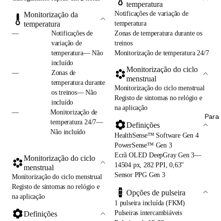
temperatura
Notificações de variação de
Monitorização da
temperatura
temperatura
—
Notificações de
Zonas de temperatura durante os
variação de
treinos
temperatura— Não
Monitorização de temperatura 24/7
incluído
Monitorização do ciclo
—
Zonas de
menstrual
temperatura durante
Monitorização do ciclo menstrual
os treinos— Não
Registo de sintomas no relógio e
incluído
na aplicação
—
Monitorização de
Para 
temperatura 24/7—
Definições
Não incluído
HealthSense™ Software Gen 4
PowerSense™ Gen 3
Ecrã OLED DeepGray Gen 3—
Monitorização do ciclo
14504 px, 282 PPI, 0,63"
menstrual
Sensor PPG Gen 3
Monitorização do ciclo menstrual
Registo de sintomas no relógio e
Opções de pulseira
na aplicação
1 pulseira incluída (FKM)
Pulseiras intercambiáveis
Definições