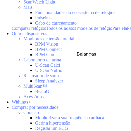
ScanWatch Light
Mais
Funcionalidades do ecossistema de relógios
Pulseiras
Cabo de carregamento
Comparar relógios
Todos os nossos modelos de relógio
Para ela
Pa
Outros dispositivos
Monitores de tensão arterial
BPM Vision
BPM Connect
Balanças
BPM Core
Laboratório de urina
U-Scan Calci
U-Scan Nutrio
Rastreador de sono
Sleep Analyzer
MultiScan™
BeamO
Acessórios
Withings+
Comprar por necessidade
Coração
Monitorizar a sua frequência cardíaca
Gerir a hipertensão
Registar um ECG