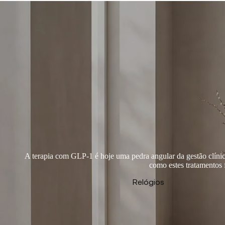
A terapia com GLP-1 é hoje uma pedra angular da gestão clínic
como estes tratamentos
Relógios