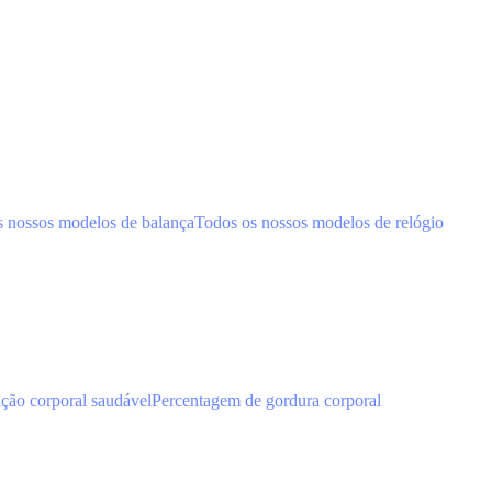
s nossos modelos de balança
Todos os nossos modelos de relógio
ão corporal saudável
Percentagem de gordura corporal