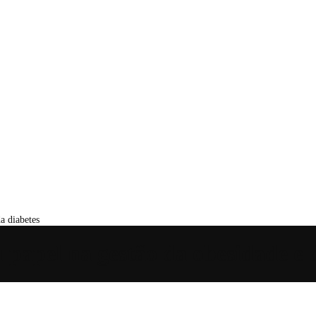
a diabetes
 papel na gestão da obesidade e 