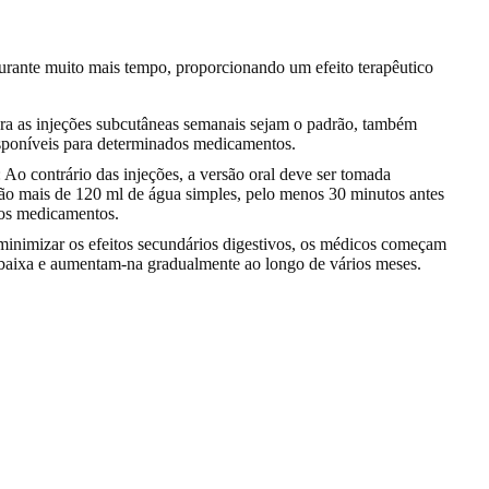
durante muito mais tempo
, proporcionando um efeito terapêutico
ra as injeções subcutâneas semanais sejam o padrão, também
isponíveis para determinados medicamentos.
o contrário das injeções, a versão oral deve ser tomada
ão mais de 120 ml de água simples, pelo menos 30 minutos antes
ros medicamentos.
 minimizar os efeitos secundários digestivos, os médicos começam
aixa e aumentam-na gradualmente ao longo de vários meses.