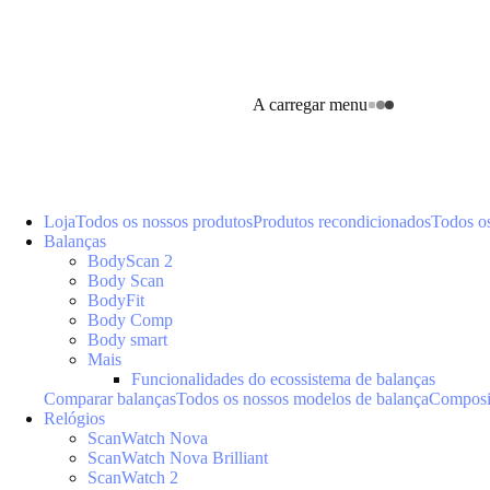
A carregar menu
Loja
Todos os nossos produtos
Produtos recondicionados
Todos o
Balanças
BodyScan 2
Body Scan
BodyFit
Body Comp
Body smart
Mais
Funcionalidades do ecossistema de balanças
Comparar balanças
Todos os nossos modelos de balança
Composiç
Relógios
ScanWatch Nova
ScanWatch Nova Brilliant
ScanWatch 2